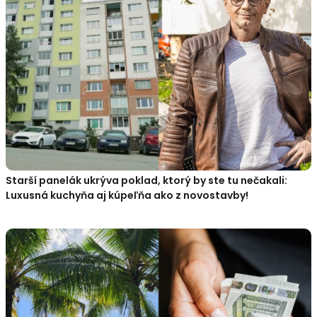
Starší panelák ukrýva poklad, ktorý by ste tu nečakali:
Luxusná kuchyňa aj kúpeľňa ako z novostavby!