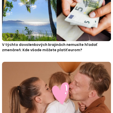
V týchto dovolenkových krajinách nemusíte hľadať
zmenáreň: Kde všade môžete platiť eurom?