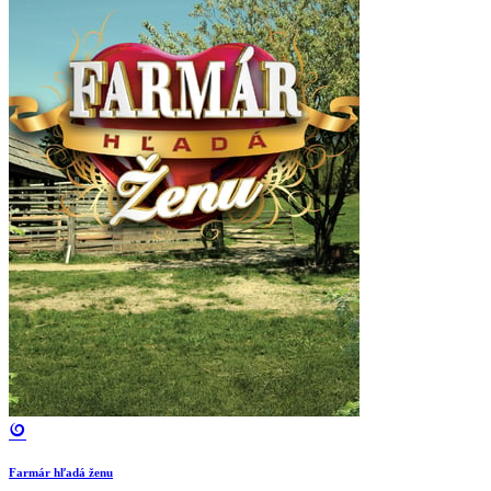
Farmár hľadá ženu