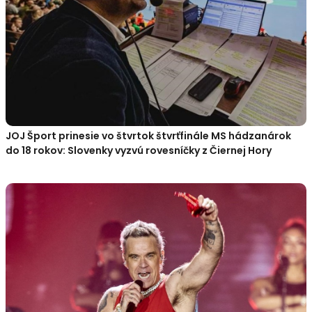
JOJ Šport prinesie vo štvrtok štvrťfinále MS hádzanárok
do 18 rokov: Slovenky vyzvú rovesníčky z Čiernej Hory