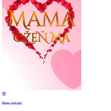
Mama, ožeň ma!