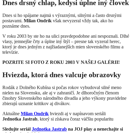
Dnes drsný chlap, kedysi úplne iný človek
Dnes si ho spájame najmä s výraznými, silnými a často drsnými
postavami.
Milan Ondrík
však nevyzeral vždy tak, ako ho
poznáme dnes.
V roku 2003 by ste ho na ulici pravdepodobne ani nespoznali. Dlhé
vlasy, jemnejšie črty a úplne iný štýl – presne tak vyzeral herec,
ktorý je dnes jedným z najžiadanejších mien slovenského filmu a
televízie.
POZRITE SI FOTO Z ROKU 2003 V NAŠEJ GALÉRII!
Hviezda, ktorá dnes valcuje obrazovky
Rodák z Dolného Kubína si počas rokov vybudoval silné meno
nielen na Slovensku, ale aj v zahraničí. Je dlhoročným členom
činohry Slovenského národného divadla a jeho výkony pravidelne
zbierajú uznanie kritikov aj divákov.
Aktuálne
Milan Ondrík
hviezdi aj v napínavom seriáli
Jednotka
Jastrab
, ktorý si získava čoraz väčšiu popularitu
Sledujte seriál
Jednotka Jastrab
na JOJ play a nenechajte si