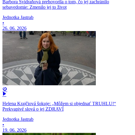
Barbora Švidraňová prehovorila o tom, čo jej zachránilo
sebavedomie: Zmenilo jej to život
Jednotka Jastrab
•
26. 06. 2026
Helena Krajčiová šokuje: „Môžem si objednať TRUHLU!“
Prekvapivé slová o jej ZDRAVÍ
Jednotka Jastrab
•
19. 06. 2026