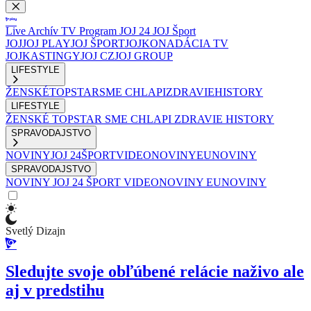
Live
Archív
TV Program
JOJ 24
JOJ Šport
JOJ
JOJ PLAY
JOJ ŠPORT
JOJKO
NADÁCIA TV
JOJ
KASTINGY
JOJ CZ
JOJ GROUP
LIFESTYLE
ŽENSKÉ
TOPSTAR
SME CHLAPI
ZDRAVIE
HISTORY
LIFESTYLE
ŽENSKÉ
TOPSTAR
SME CHLAPI
ZDRAVIE
HISTORY
SPRAVODAJSTVO
NOVINY
JOJ 24
ŠPORT
VIDEONOVINY
EUNOVINY
SPRAVODAJSTVO
NOVINY
JOJ 24
ŠPORT
VIDEONOVINY
EUNOVINY
Svetlý Dizajn
Sledujte svoje obľúbené relácie naživo ale
aj v predstihu