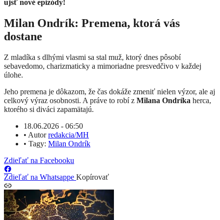
ujsť nové epizódy!
Milan Ondrík: Premena, ktorá vás
dostane
Z mladíka s dlhými vlasmi sa stal muž, ktorý dnes pôsobí
sebavedomo, charizmaticky a mimoriadne presvedčivo v každej
úlohe.
Jeho premena je dôkazom, že čas dokáže zmeniť nielen výzor, ale aj
celkový výraz osobnosti. A práve to robí z
Milana Ondríka
herca,
ktorého si diváci zapamätajú.
18.06.2026 - 06:50
•
Autor
redakcia/MH
•
Tagy:
Milan Ondrík
Zdieľať na Facebooku
Zdieľať na Whatsappe
Kopírovať