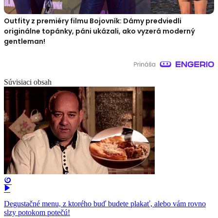
Outfity z premiéry filmu Bojovník: Dámy predviedli
originálne topánky, páni ukázali, ako vyzerá moderný
gentleman!
Súvisiaci obsah
Degustačné menu, z ktorého buď budete plakať, alebo vám rovno
slzy potokom potečú!