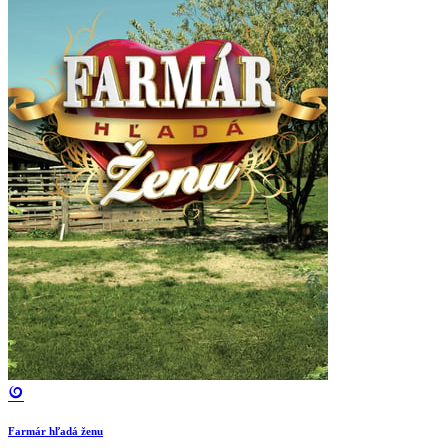
Farmár hľadá ženu