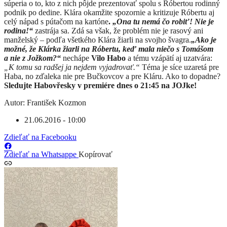
súperia o to, kto z nich pôjde prezentovať spolu s Róbertou rodinný
podnik po dedine. Klára okamžite spozornie a kritizuje Róbertu aj
celý nápad s pútačom na kartóne
.
„Ona tu nemá čo robiť! Nie je
rodina!“
zastrája sa. Zdá sa však, že problém nie je rasový ani
manželský – podľa všetkého Klára žiarli na svojho švagra.
„Ako je
možné, že Klárka žiarli na Róbertu, keď mala niečo s Tomášom
a nie z Jožkom?“
nechápe
Vilo Habo
a tému vzápätí aj uzatvára:
„K tomu sa radšej ja nejdem vyjadrovať.“
Téma je síce uzaretá pre
Haba, no zďaleka nie pre Bučkovcov a pre Kláru. Ako to dopadne?
Sledujte Habovřesky v premiére dnes o 21:45 na JOJke!
Autor: František Kozmon
21.06.2016 - 10:00
Zdieľať na Facebooku
Zdieľať na Whatsappe
Kopírovať