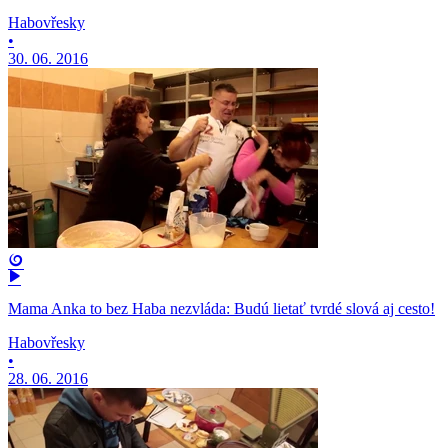
Habovřesky
•
30. 06. 2016
Mama Anka to bez Haba nezvláda: Budú lietať tvrdé slová aj cesto!
Habovřesky
•
28. 06. 2016