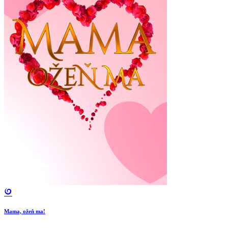
Mama, ožeň ma!