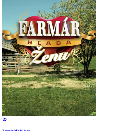
Farmár hľadá ženu