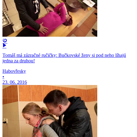
Tomáš má zázračné ručičky: Bučkovské ženy si pod neho líhajú
jedna za druhou!
Habovřesky
•
23. 06. 2016