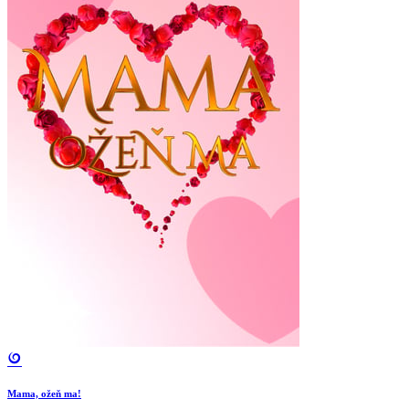
Mama, ožeň ma!