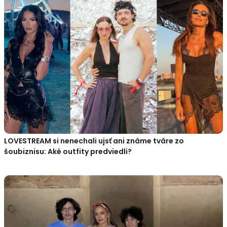
LOVESTREAM si nenechali ujsť ani známe tváre zo
šoubiznisu: Aké outfity predviedli?