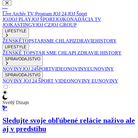
Live
Archív
TV Program
JOJ 24
JOJ Šport
JOJ
JOJ PLAY
JOJ ŠPORT
JOJKO
NADÁCIA TV
JOJ
KASTINGY
JOJ CZ
JOJ GROUP
LIFESTYLE
ŽENSKÉ
TOPSTAR
SME CHLAPI
ZDRAVIE
HISTORY
LIFESTYLE
ŽENSKÉ
TOPSTAR
SME CHLAPI
ZDRAVIE
HISTORY
SPRAVODAJSTVO
NOVINY
JOJ 24
ŠPORT
VIDEONOVINY
EUNOVINY
SPRAVODAJSTVO
NOVINY
JOJ 24
ŠPORT
VIDEONOVINY
EUNOVINY
Svetlý Dizajn
Sledujte svoje obľúbené relácie naživo ale
aj v predstihu