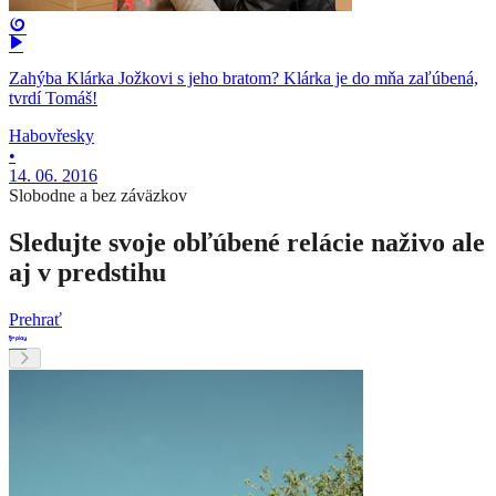
Zahýba Klárka Jožkovi s jeho bratom? Klárka je do mňa zaľúbená,
tvrdí Tomáš!
Habovřesky
•
14. 06. 2016
Slobodne a bez záväzkov
Sledujte svoje obľúbené relácie naživo ale
aj v predstihu
Prehrať