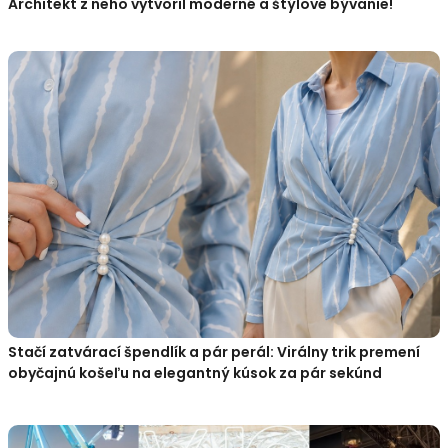
Architekt z neho vytvoril moderné a štýlové bývanie!
Stačí zatvárací špendlík a pár perál: Virálny trik premení
obyčajnú košeľu na elegantný kúsok za pár sekúnd