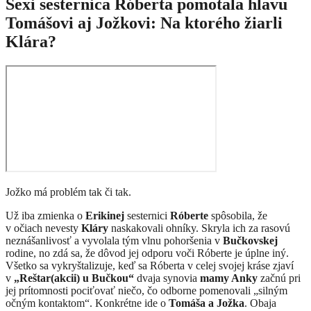
Sexi sesternica Róberta pomotala hlavu
Tomášovi aj Jožkovi: Na ktorého žiarli
Klára?
Jožko má problém tak či tak.
Už iba zmienka o
Erikinej
sesternici
Róberte
spôsobila, že
v očiach nevesty
Kláry
naskakovali ohníky. Skryla ich za rasovú
neznášanlivosť a vyvolala tým vlnu pohoršenia v
Bučkovskej
rodine, no zdá sa, že dôvod jej odporu voči Róberte je úplne iný.
Všetko sa vykryštalizuje, keď sa Róberta v celej svojej kráse zjaví
v
„Reštar(akcii) u Bučkou“
dvaja synovia
mamy Anky
začnú pri
jej prítomnosti pociťovať niečo, čo odborne pomenovali „silným
očným kontaktom“. Konkrétne ide o
Tomáša a Jožka
. Obaja