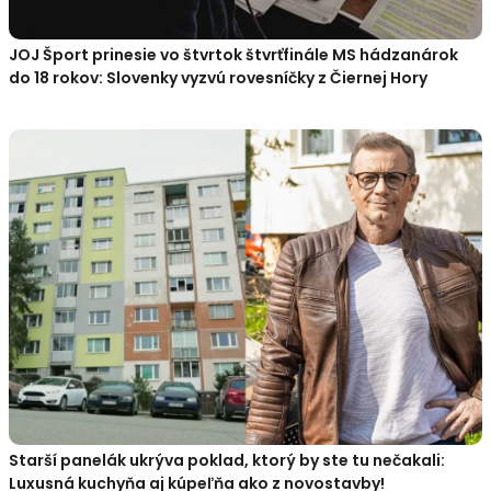
JOJ Šport prinesie vo štvrtok štvrťfinále MS hádzanárok
do 18 rokov: Slovenky vyzvú rovesníčky z Čiernej Hory
Starší panelák ukrýva poklad, ktorý by ste tu nečakali:
Luxusná kuchyňa aj kúpeľňa ako z novostavby!