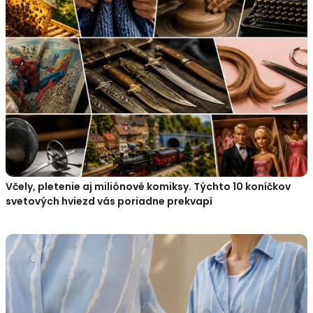
Včely, pletenie aj miliónové komiksy. Týchto 10 koníčkov
svetových hviezd vás poriadne prekvapí