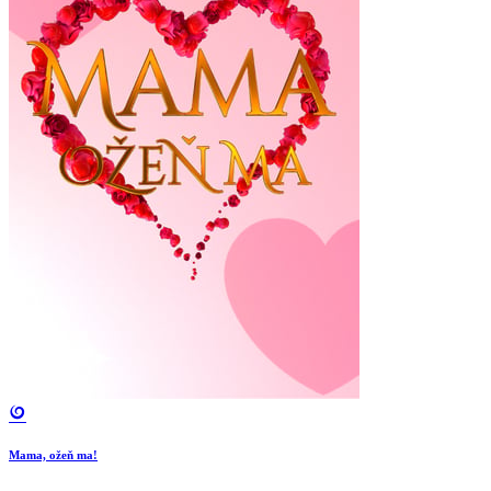
Mama, ožeň ma!