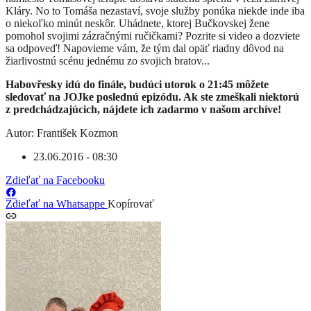
Kláry. No to Tomáša nezastaví, svoje služby ponúka niekde inde iba
o niekoľko minút neskôr. Uhádnete, ktorej Bučkovskej žene
pomohol svojimi zázračnými ručičkami? Pozrite si video a dozviete
sa odpoveď! Napovieme vám, že tým dal opäť riadny dôvod na
žiarlivostnú scénu jednému zo svojich bratov...
Habovřesky idú do finále, budúci utorok o 21:45 môžete
sledovať na JOJke poslednú epizódu. Ak ste zmeškali niektorú
z predchádzajúcich, nájdete ich zadarmo v našom archíve!
Autor: František Kozmon
23.06.2016 - 08:30
Zdieľať na Facebooku
Zdieľať na Whatsappe
Kopírovať