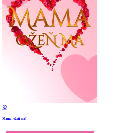
Mama, ožeň ma!