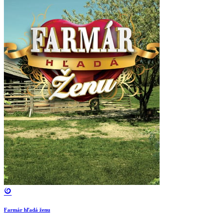
Farmár hľadá ženu