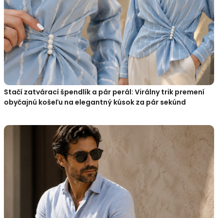
Stačí zatvárací špendlík a pár perál: Virálny trik premení
obyčajnú košeľu na elegantný kúsok za pár sekúnd