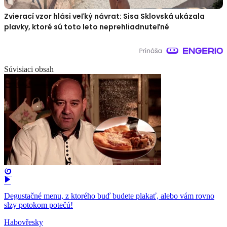
Zvierací vzor hlási veľký návrat: Sisa Sklovská ukázala
plavky, ktoré sú toto leto neprehliadnuteľné
Súvisiaci obsah
Degustačné menu, z ktorého buď budete plakať, alebo vám rovno
slzy potokom potečú!
Habovřesky