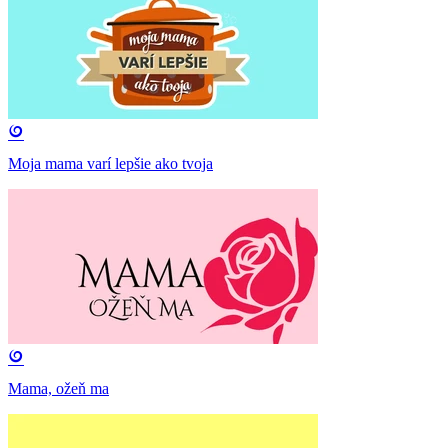
Moja mama varí lepšie ako tvoja
Mama, ožeň ma