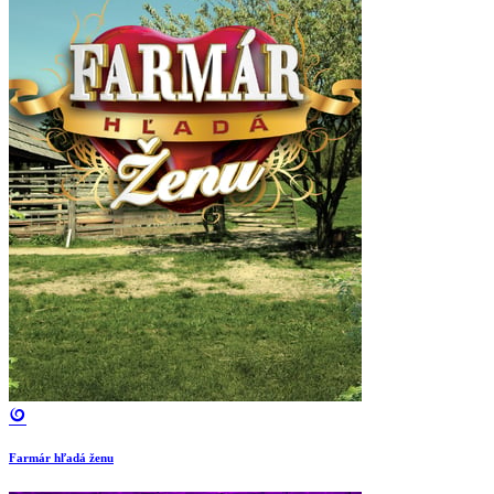
Farmár hľadá ženu