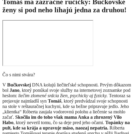
Tomáš má zázračné ručičky: Bučkovské
ženy si pod neho líhajú jedna za druhou!
Čo s nimi stvára?
V
Bučkovskej
DNA kolujú liečiteľské schopnosti. Prvým dôkazom
bol
Jano
, ktorý ponúkal svoje služby na internetovej zoznamke pod
heslom:
liečim zlomené srdcia žien, psychicky aj fyzicky.
Tentoraz sa
prejavuje najmladší syn
Tomáš
, ktorý predvádzal svoje schopnosti
na stole v reštauračnej kuchyni, kde sa bežne pripravuje jedlo. Jeho
„klientka“ Róberta zaujala vodorovnú polohu a liečenie sa mohlo
začať.
Skočila im do toho však
mama Anka a zhrozený Vilo
Habo
, ktorý neveril tomu, čo sa deje pred jeho očami.
Topánky na
pult, kde sa krája a upravuje mäso, naozaj nepatria.
Róberta
namiesto Tomášovej terapie dostáva studenú sprchu v réžii žiarlivej