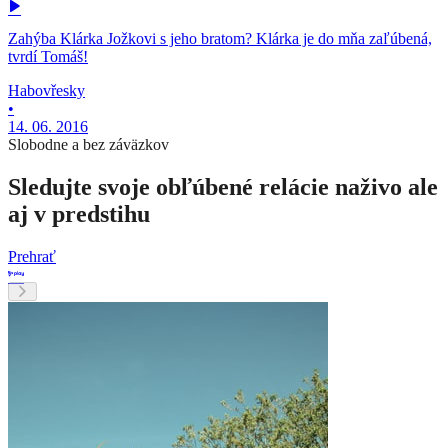
Zahýba Klárka Jožkovi s jeho bratom? Klárka je do mňa zaľúbená,
tvrdí Tomáš!
Habovřesky
•
14. 06. 2016
Slobodne a bez záväzkov
Sledujte svoje obľúbené relácie naživo ale
aj v predstihu
Prehrať