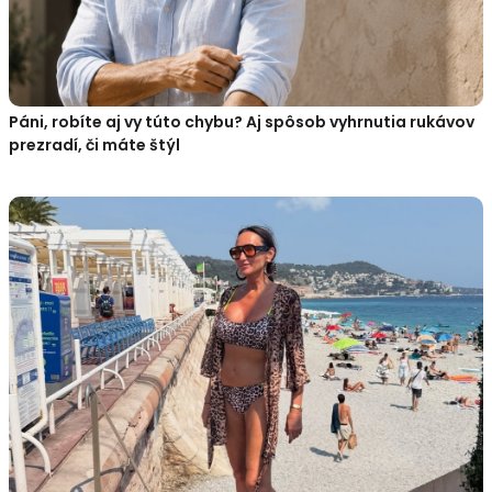
Páni, robíte aj vy túto chybu? Aj spôsob vyhrnutia rukávov
prezradí, či máte štýl