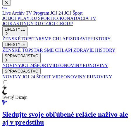
Live
Archív
TV Program
JOJ 24
JOJ Šport
JOJ
JOJ PLAY
JOJ ŠPORT
JOJKO
NADÁCIA TV
JOJ
KASTINGY
JOJ CZ
JOJ GROUP
LIFESTYLE
ŽENSKÉ
TOPSTAR
SME CHLAPI
ZDRAVIE
HISTORY
LIFESTYLE
ŽENSKÉ
TOPSTAR
SME CHLAPI
ZDRAVIE
HISTORY
SPRAVODAJSTVO
NOVINY
JOJ 24
ŠPORT
VIDEONOVINY
EUNOVINY
SPRAVODAJSTVO
NOVINY
JOJ 24
ŠPORT
VIDEONOVINY
EUNOVINY
Svetlý Dizajn
Sledujte svoje obľúbené relácie naživo ale
aj v predstihu