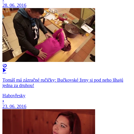
28. 06. 2016
Tomáš má zázračné ručičky: Bučkovské ženy si pod neho líhajú
jedna za druhou!
Habovřesky
•
23. 06. 2016