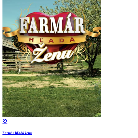
Farmár hľadá ženu