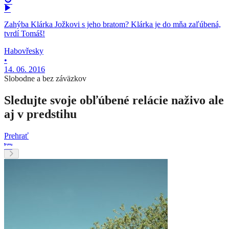
Zahýba Klárka Jožkovi s jeho bratom? Klárka je do mňa zaľúbená,
tvrdí Tomáš!
Habovřesky
•
14. 06. 2016
Slobodne a bez záväzkov
Sledujte svoje obľúbené relácie naživo ale
aj v predstihu
Prehrať