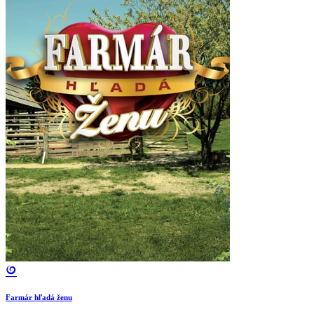
Farmár hľadá ženu