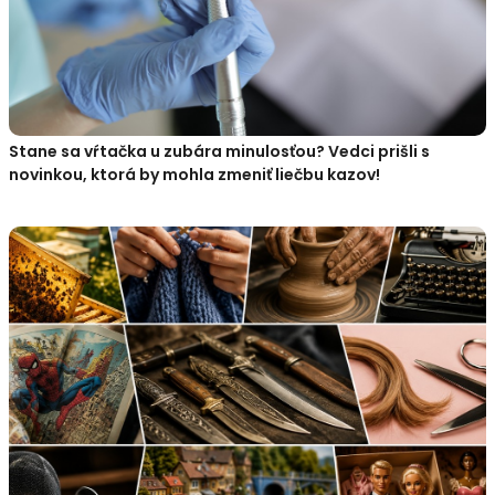
Stane sa vŕtačka u zubára minulosťou? Vedci prišli s
novinkou, ktorá by mohla zmeniť liečbu kazov!