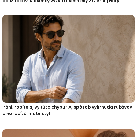
do 18 rokov: Slovenky vyzvú rovesníčky z Čiernej Hory
Páni, robíte aj vy túto chybu? Aj spôsob vyhrnutia rukávov
prezradí, či máte štýl