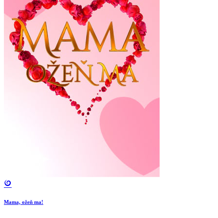
Mama, ožeň ma!