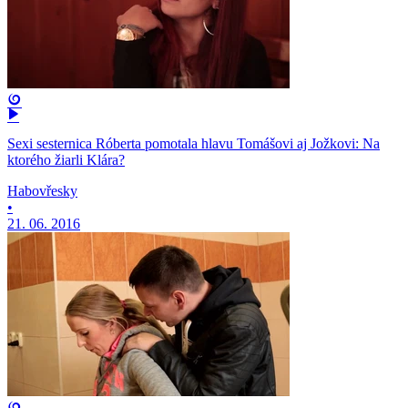
Sexi sesternica Róberta pomotala hlavu Tomášovi aj Jožkovi: Na
ktorého žiarli Klára?
Habovřesky
•
21. 06. 2016