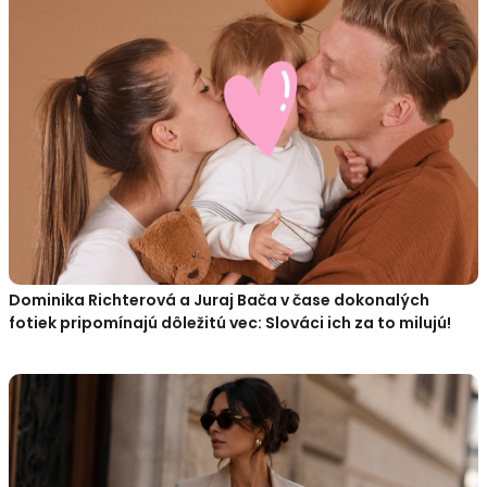
Dominika Richterová a Juraj Bača v čase dokonalých
fotiek pripomínajú dôležitú vec: Slováci ich za to milujú!