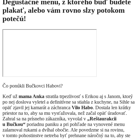
Degustačné menu, z ktorého buď budete
plakať, alebo vám rovno slzy potokom
potečú!
Čo ponúkli Bučkovci Habovi?
Keď už
mama Anka
stratila trpezlivosť s Erikou aj s Janom, ktorý
po nej doslova vyletel a definitívne sa stiahla z kuchyne, na Sihle sa
opäť zjavil jej kamarát a záchranca
Vilo Habo
. Dostala len krátky
priestor na to, aby sa mu vysťažovala, než začal opäť úradovať.
Zahral sa na prísneho zákazníka, vyvolal v
„Reštaurakcii
u Bučkou“
poriadnu paniku a pri pohľade na vynovené menu
zalamoval rukami a dvíhal obočie. Ale povedzme si na rovinu,
v tomto pohostinstve netreba byť prehnane náročný na to, aby ste