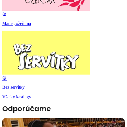
Mama, ožeň ma
Bez servítky
Všetky kastingy
Odporúčame