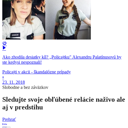
Ako zhodila desiatky kíl? „Policajtku" Alexandru Palatínusovú by
ste kedysi nespoznali!
Policajti v akcii - škandalózne prípady
•
23. 11. 2018
Slobodne a bez záväzkov
Sledujte svoje obľúbené relácie naživo ale
aj v predstihu
Prehrať