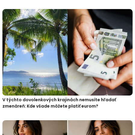
V týchto dovolenkových krajinách nemusíte hľadať
zmenáreň: Kde všade môžete platiť eurom?