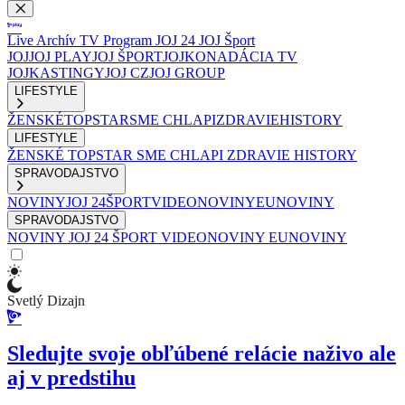
Live
Archív
TV Program
JOJ 24
JOJ Šport
JOJ
JOJ PLAY
JOJ ŠPORT
JOJKO
NADÁCIA TV
JOJ
KASTINGY
JOJ CZ
JOJ GROUP
LIFESTYLE
ŽENSKÉ
TOPSTAR
SME CHLAPI
ZDRAVIE
HISTORY
LIFESTYLE
ŽENSKÉ
TOPSTAR
SME CHLAPI
ZDRAVIE
HISTORY
SPRAVODAJSTVO
NOVINY
JOJ 24
ŠPORT
VIDEONOVINY
EUNOVINY
SPRAVODAJSTVO
NOVINY
JOJ 24
ŠPORT
VIDEONOVINY
EUNOVINY
Svetlý Dizajn
Sledujte svoje obľúbené relácie naživo ale
aj v predstihu