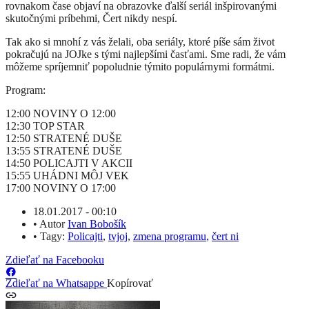
rovnakom čase objaví na obrazovke ďalší seriál inšpirovanými
skutočnými príbehmi, Čert nikdy nespí.
Tak ako si mnohí z vás želali, oba seriály, ktoré píše sám život
pokračujú na JOJke s tými najlepšími časťami. Sme radi, že vám
môžeme spríjemniť popoludnie týmito populárnymi formátmi.
Program:
12:00 NOVINY O 12:00
12:30 TOP STAR
12:50
STRATENÉ DUŠE
13:55
STRATENÉ DUŠE
14:50
POLICAJTI V AKCII
15:55
UHÁDNI M
ÔJ VEK
17:00
NOVINY O 17:00
18.01.2017 - 00:10
•
Autor
Ivan Bobošík
•
Tagy:
Policajti
,
tvjoj
,
zmena programu
,
čert ni
Zdieľať na Facebooku
Zdieľať na Whatsappe
Kopírovať