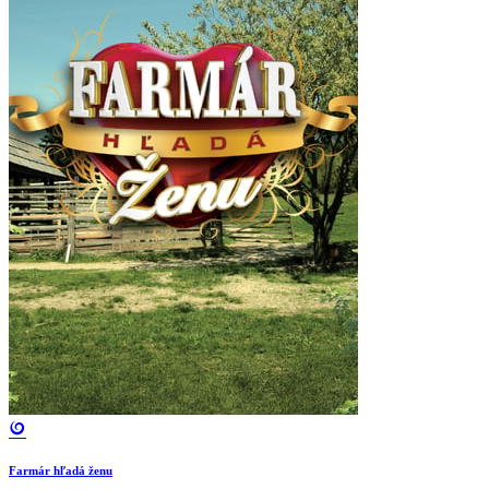
Farmár hľadá ženu