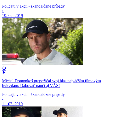
Policajti v akcii - škandalózne prípady
•
19. 02. 2019
Michal Domonkoš prepožičal svoj hlas najväčším filmovým
hviezdam: Dabovať naučí aj VÁS!
Policajti v akcii - škandalózne prípady
•
11. 02. 2019