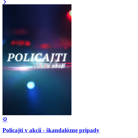
Policajti v akcii - škandalózne prípady