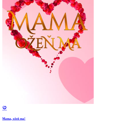
Mama, ožeň ma!