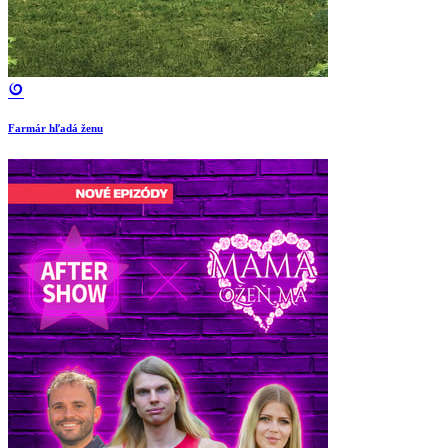
Farmár hľadá ženu