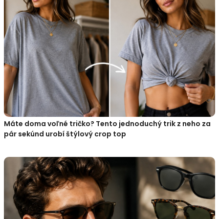
Máte doma voľné tričko? Tento jednoduchý trik z neho za
pár sekúnd urobí štýlový crop top