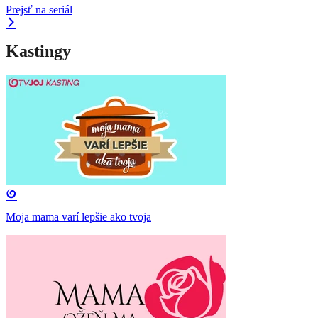
Prejsť na seriál
Kastingy
Moja mama varí lepšie ako tvoja