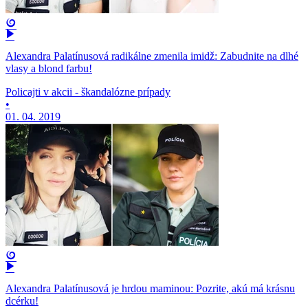
Alexandra Palatínusová radikálne zmenila imidž: Zabudnite na dlhé
vlasy a blond farbu!
Policajti v akcii - škandalózne prípady
•
01. 04. 2019
Alexandra Palatínusová je hrdou maminou: Pozrite, akú má krásnu
dcérku!