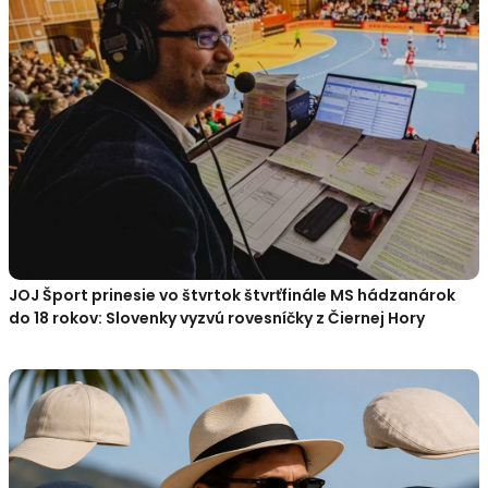
JOJ Šport prinesie vo štvrtok štvrťfinále MS hádzanárok
do 18 rokov: Slovenky vyzvú rovesníčky z Čiernej Hory