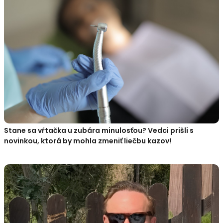
Stane sa vŕtačka u zubára minulosťou? Vedci prišli s
novinkou, ktorá by mohla zmeniť liečbu kazov!