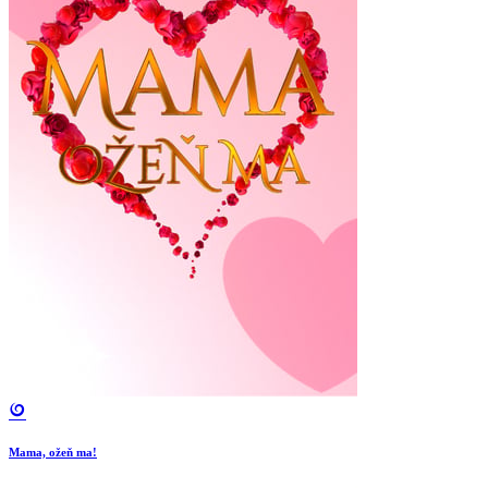
Mama, ožeň ma!