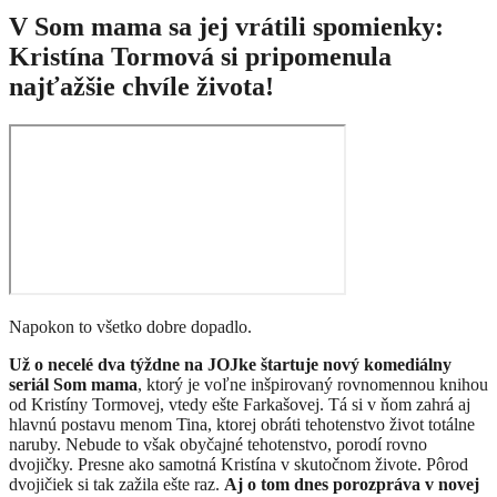
V Som mama sa jej vrátili spomienky:
Kristína Tormová si pripomenula
najťažšie chvíle života!
Napokon to všetko dobre dopadlo.
Už o necelé dva týždne na JOJke štartuje nový komediálny
seriál Som mama
, ktorý je voľne inšpirovaný rovnomennou knihou
od Kristíny Tormovej, vtedy ešte Farkašovej. Tá si v ňom zahrá aj
hlavnú postavu menom Tina, ktorej obráti tehotenstvo život totálne
naruby. Nebude to však obyčajné tehotenstvo, porodí rovno
dvojičky. Presne ako samotná Kristína v skutočnom živote. Pôrod
dvojičiek si tak zažila ešte raz.
Aj o tom dnes porozpráva v novej