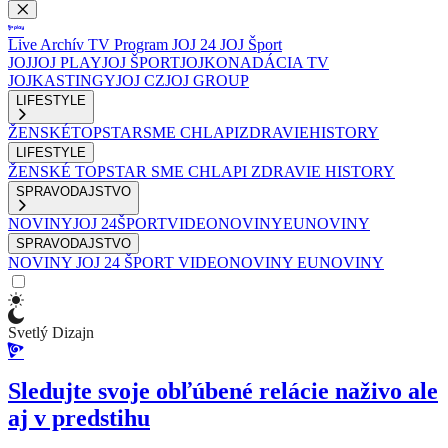
Live
Archív
TV Program
JOJ 24
JOJ Šport
JOJ
JOJ PLAY
JOJ ŠPORT
JOJKO
NADÁCIA TV
JOJ
KASTINGY
JOJ CZ
JOJ GROUP
LIFESTYLE
ŽENSKÉ
TOPSTAR
SME CHLAPI
ZDRAVIE
HISTORY
LIFESTYLE
ŽENSKÉ
TOPSTAR
SME CHLAPI
ZDRAVIE
HISTORY
SPRAVODAJSTVO
NOVINY
JOJ 24
ŠPORT
VIDEONOVINY
EUNOVINY
SPRAVODAJSTVO
NOVINY
JOJ 24
ŠPORT
VIDEONOVINY
EUNOVINY
Svetlý Dizajn
Sledujte svoje obľúbené relácie naživo ale
aj v predstihu