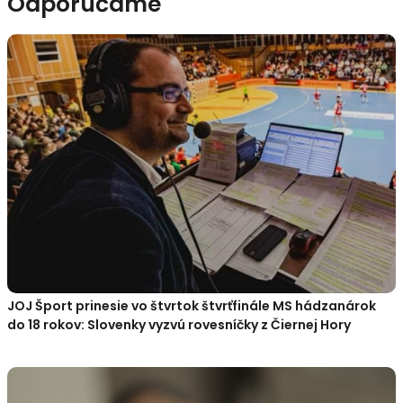
Odporúčame
JOJ Šport prinesie vo štvrtok štvrťfinále MS hádzanárok
do 18 rokov: Slovenky vyzvú rovesníčky z Čiernej Hory