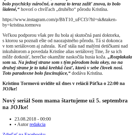
bolo psychicky náročné, a naraz to teraz zažiť znova, to bolo
šialené,“
hovorí o chvíľach „druhého“ pôrodu Kristína.
https://www.instagram.com/p/BhT10_uFCf3/?hl=sk&taken-
by=kristina.tormova
Veľkou podporou však pre ňu bola aj skutočná pani doktorka,
s ktorou sa poznali ešte od naozajstného pôrodu. Tá si dokonca
v tom seriálovom aj zahrala. Keď stála nad malými detičkami nad
inkubátorom a povedala Kristíne alias seriálovej Tine, že sa ich
môže dotknúť, herečke okamžite naskočila husia koža.
„Rozplakala
som sa. Na jednej strane som s tým pôrodom bola okey, no na
druhej strane je to taká krehká časť, ktorú v sebe človek nosí.
Toto paradoxne bolo fascinujúce,“
dodáva Kristína.
Kristínu Tormovú uvidíte už dnes v relácii Päťka o 22:00 na
JOJke!
Nový seriál Som mama štartujeme už 5. septembra
na JOJke!
23.08.2018 - 00:00
•
Autor
redakcia
Zdieľať na Facebooku