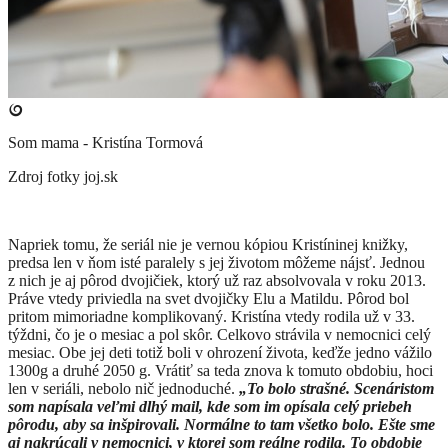
Som mama - Kristína Tormová
Zdroj fotky
joj.sk
Napriek tomu, že seriál nie je vernou kópiou Kristíninej knižky,
predsa len v ňom isté paralely s jej životom môžeme nájsť. Jednou
z nich je aj pôrod dvojičiek, ktorý už raz absolvovala v roku 2013.
Práve vtedy priviedla na svet dvojičky Elu a Matildu. Pôrod bol
pritom mimoriadne komplikovaný. Kristína vtedy rodila už v 33.
týždni, čo je o mesiac a pol skôr. Celkovo strávila v nemocnici celý
mesiac. Obe jej deti totiž boli v ohrození života, keďže jedno vážilo
1300g a druhé 2050 g. Vrátiť sa teda znova k tomuto obdobiu, hoci
len v seriáli, nebolo nič jednoduché.
„To bolo strašné. Scenáristom
som napísala veľmi dlhý mail, kde som im opísala celý priebeh
pôrodu, aby sa inšpirovali. Normálne to tam všetko bolo. Ešte sme
aj nakrúcali v nemocnici, v ktorej som reálne rodila. To obdobie