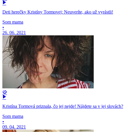
Deti herečky Kristíny Tormovej: Neuveríte, ako už vyrástli!
Som mama
•
26. 06. 2021
Kristína Tormová priznala, čo jej nejde! Nájdete sa v jej slovách?
Som mama
•
09. 04. 2021