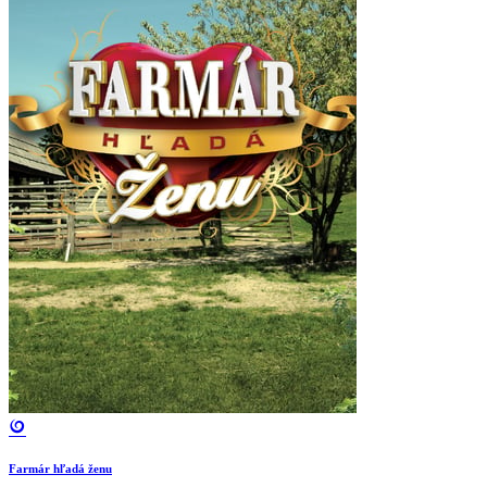
Farmár hľadá ženu