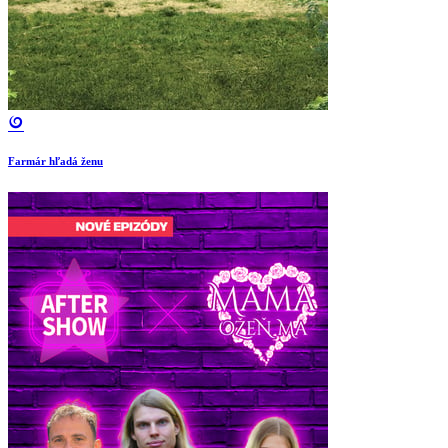
Farmár hľadá ženu