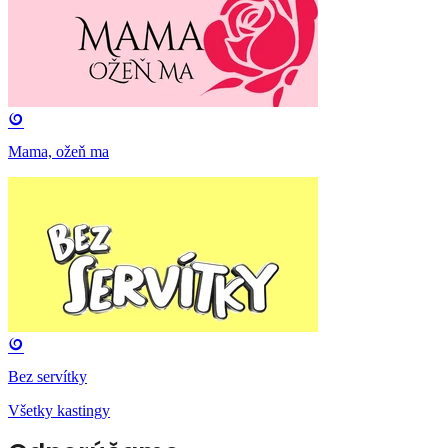
Mama, ožeň ma
Bez servítky
Všetky kastingy