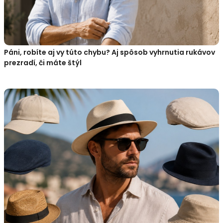
Páni, robíte aj vy túto chybu? Aj spôsob vyhrnutia rukávov
prezradí, či máte štýl