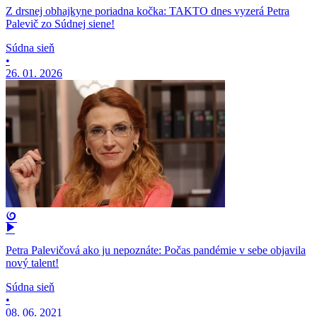
Z drsnej obhajkyne poriadna kočka: TAKTO dnes vyzerá Petra
Palevič zo Súdnej siene!
Súdna sieň
•
26. 01. 2026
Petra Palevičová ako ju nepoznáte: Počas pandémie v sebe objavila
nový talent!
Súdna sieň
•
08. 06. 2021