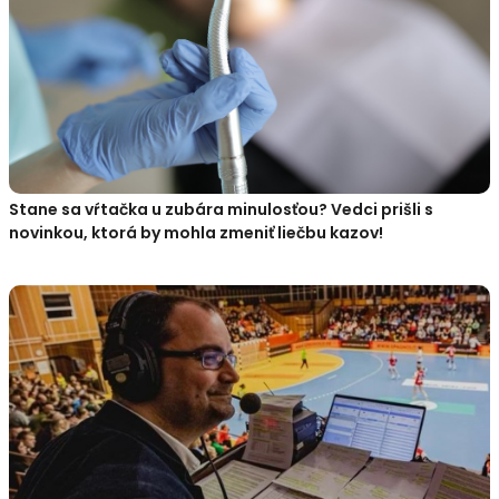
Stane sa vŕtačka u zubára minulosťou? Vedci prišli s
novinkou, ktorá by mohla zmeniť liečbu kazov!