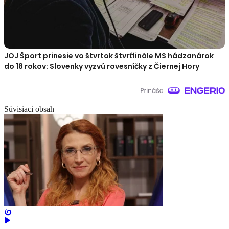
JOJ Šport prinesie vo štvrtok štvrťfinále MS hádzanárok
do 18 rokov: Slovenky vyzvú rovesníčky z Čiernej Hory
Súvisiaci obsah