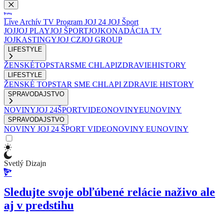
Live
Archív
TV Program
JOJ 24
JOJ Šport
JOJ
JOJ PLAY
JOJ ŠPORT
JOJKO
NADÁCIA TV
JOJ
KASTINGY
JOJ CZ
JOJ GROUP
LIFESTYLE
ŽENSKÉ
TOPSTAR
SME CHLAPI
ZDRAVIE
HISTORY
LIFESTYLE
ŽENSKÉ
TOPSTAR
SME CHLAPI
ZDRAVIE
HISTORY
SPRAVODAJSTVO
NOVINY
JOJ 24
ŠPORT
VIDEONOVINY
EUNOVINY
SPRAVODAJSTVO
NOVINY
JOJ 24
ŠPORT
VIDEONOVINY
EUNOVINY
Svetlý Dizajn
Sledujte svoje obľúbené relácie naživo ale
aj v predstihu