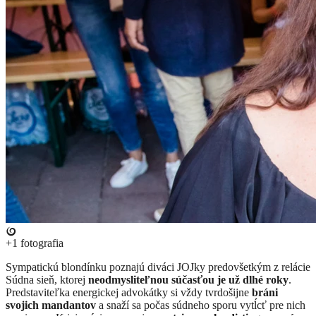
+1
fotografia
​​Sympatickú blondínku poznajú diváci JOJky predovšetkým z relácie
Súdna sieň, ktorej
neodmysliteľnou súčasťou je už dlhé roky
.
Predstaviteľka energickej advokátky si vždy tvrdošijne
bráni
svojich mandantov
a snaží sa počas súdneho sporu vytĺcť pre nich