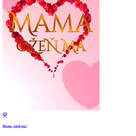
Mama, ožeň ma!