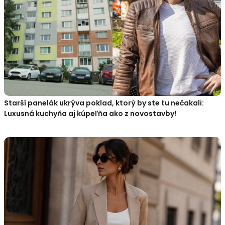
Starší panelák ukrýva poklad, ktorý by ste tu nečakali:
Luxusná kuchyňa aj kúpeľňa ako z novostavby!