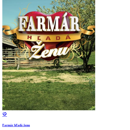
Farmár hľadá ženu