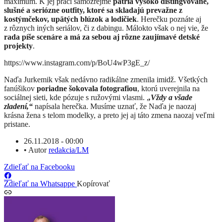
maximum. K jej práci samozrejme
patria vysoko distingvované,
slušné a seriózne outfity, ktoré sa skladajú prevažne z
kostýmčekov, upätých blúzok a lodičiek
. Herečku poznáte aj
z rôznych iných seriálov, či z dabingu. Málokto však o nej vie, že
rada píše scenáre a má za sebou aj rôzne zaujímavé detské
projekty
.
https://www.instagram.com/p/BoU4wP3gE_z/
Naďa Jurkemik však nedávno radikálne zmenila imidž. Všetkých
fanúšikov
poriadne šokovala fotografiou
, ktorú uverejnila na
sociálnej sieti, kde pózuje s ružovými vlasmi. ,
,Vždy a všade
zladení,“
napísala herečka. Musíme uznať, že Naďa je naozaj
krásna žena s telom modelky, a preto jej aj táto zmena naozaj veľmi
pristane.
26.11.2018 - 00:00
•
Autor
redakcia/LM
Zdieľať na Facebooku
Zdieľať na Whatsappe
Kopírovať