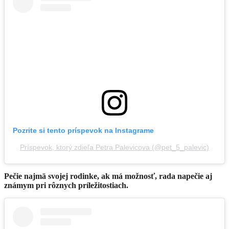
Pozrite si tento príspevok na Instagrame
Príspevok, ktorý zdieľa Petra Palevicova (@pet_5_palevic)
Pečie najmä svojej rodinke, ak má možnosť, rada napečie aj
známym pri rôznych príležitostiach.