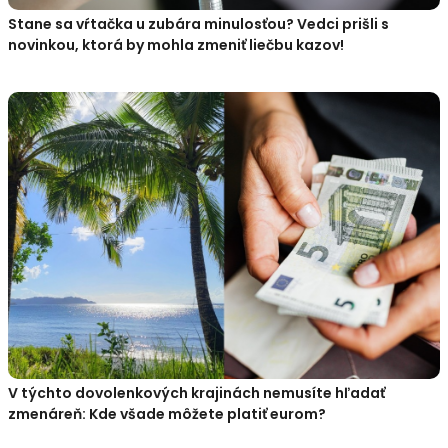
Stane sa vŕtačka u zubára minulosťou? Vedci prišli s
novinkou, ktorá by mohla zmeniť liečbu kazov!
V týchto dovolenkových krajinách nemusíte hľadať
zmenáreň: Kde všade môžete platiť eurom?