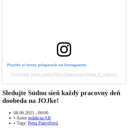
Pozrite si tento príspevok na Instagrame
Príspevok, ktorý zdieľa Petra Palevicova (@pet_5_palevic)
Sledujte Súdnu sieň každý pracovný deň
doobeda na JOJke!
08.06.2021 - 00:00
•
Autor
redakcia/AB
•
Tagy:
Petra Palevičová