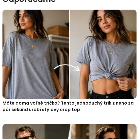
Máte doma voľné tričko? Tento jednoduchý trik z neho za
pár sekúnd urobí štýlový crop top