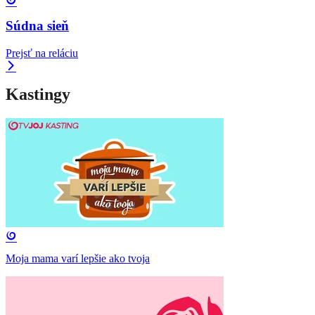
Súdna sieň
Prejsť na reláciu
Kastingy
Moja mama varí lepšie ako tvoja