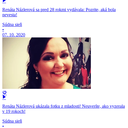
Renáta Názlerová sa pred 28 rokmi vydávala: Pozrite, aká bola
nevesta!
Súdna sieň
•
07. 10. 2020
Renáta Názlerová ukázala fotku z mladosti! Neuveríte, ako vyzerala
v 19 rokoch!
Súdna sieň
•