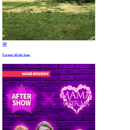
Farmár hľadá ženu