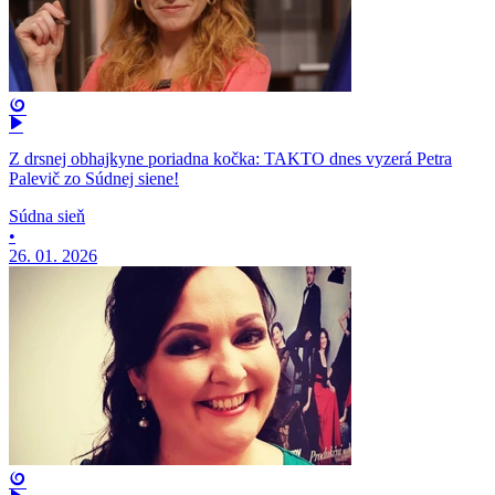
Z drsnej obhajkyne poriadna kočka: TAKTO dnes vyzerá Petra
Palevič zo Súdnej siene!
Súdna sieň
•
26. 01. 2026