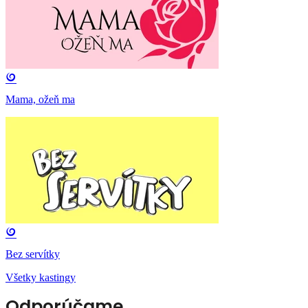
Mama, ožeň ma
Bez servítky
Všetky kastingy
Odporúčame