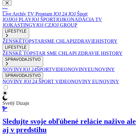
Live
Archív
TV Program
JOJ 24
JOJ Šport
JOJ
JOJ PLAY
JOJ ŠPORT
JOJKO
NADÁCIA TV
JOJ
KASTINGY
JOJ CZ
JOJ GROUP
LIFESTYLE
ŽENSKÉ
TOPSTAR
SME CHLAPI
ZDRAVIE
HISTORY
LIFESTYLE
ŽENSKÉ
TOPSTAR
SME CHLAPI
ZDRAVIE
HISTORY
SPRAVODAJSTVO
NOVINY
JOJ 24
ŠPORT
VIDEONOVINY
EUNOVINY
SPRAVODAJSTVO
NOVINY
JOJ 24
ŠPORT
VIDEONOVINY
EUNOVINY
Svetlý Dizajn
Sledujte svoje obľúbené relácie naživo ale
aj v predstihu