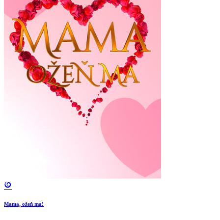
Mama, ožeň ma!