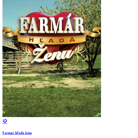
Farmár hľadá ženu