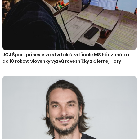
JOJ Šport prinesie vo štvrtok štvrťfinále MS hádzanárok
do 18 rokov: Slovenky vyzvú rovesníčky z Čiernej Hory