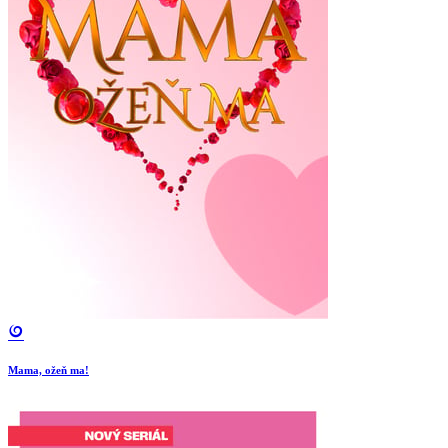
Mama, ožeň ma!