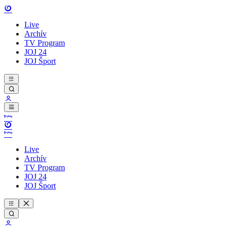
Live
Archív
TV Program
JOJ 24
JOJ Šport
Live
Archív
TV Program
JOJ 24
JOJ Šport