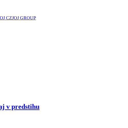
JOJ CZ
JOJ GROUP
aj v predstihu