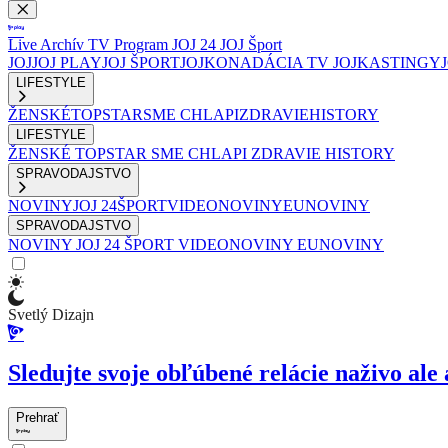
Live
Archív
TV Program
JOJ 24
JOJ Šport
JOJ
JOJ PLAY
JOJ ŠPORT
JOJKO
NADÁCIA TV JOJ
KASTINGY
LIFESTYLE
ŽENSKÉ
TOPSTAR
SME CHLAPI
ZDRAVIE
HISTORY
LIFESTYLE
ŽENSKÉ
TOPSTAR
SME CHLAPI
ZDRAVIE
HISTORY
SPRAVODAJSTVO
NOVINY
JOJ 24
ŠPORT
VIDEONOVINY
EUNOVINY
SPRAVODAJSTVO
NOVINY
JOJ 24
ŠPORT
VIDEONOVINY
EUNOVINY
Svetlý Dizajn
Sledujte svoje obľúbené relácie naživo ale 
Prehrať