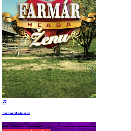
Farmár hľadá ženu