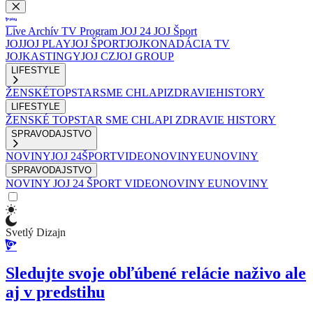
Live
Archív
TV Program
JOJ 24
JOJ Šport
JOJ
JOJ PLAY
JOJ ŠPORT
JOJKO
NADÁCIA TV
JOJ
KASTINGY
JOJ CZ
JOJ GROUP
LIFESTYLE
ŽENSKÉ
TOPSTAR
SME CHLAPI
ZDRAVIE
HISTORY
LIFESTYLE
ŽENSKÉ
TOPSTAR
SME CHLAPI
ZDRAVIE
HISTORY
SPRAVODAJSTVO
NOVINY
JOJ 24
ŠPORT
VIDEONOVINY
EUNOVINY
SPRAVODAJSTVO
NOVINY
JOJ 24
ŠPORT
VIDEONOVINY
EUNOVINY
Svetlý Dizajn
Sledujte svoje obľúbené relácie naživo ale
aj v predstihu