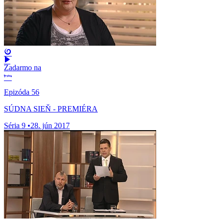
Zadarmo na
Epizóda 56
SÚDNA SIEŇ - PREMIÉRA
Séria 9
•
28. jún 2017