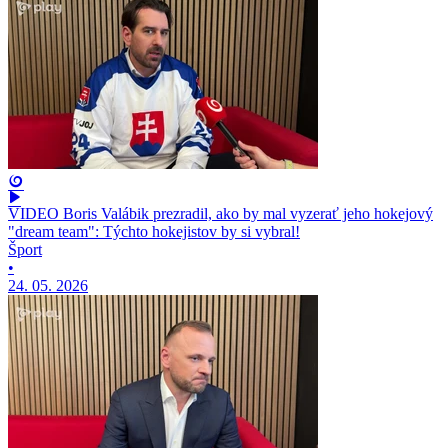
VIDEO Boris Valábik prezradil, ako by mal vyzerať jeho hokejový
"dream team": Týchto hokejistov by si vybral!
Šport
•
24. 05. 2026