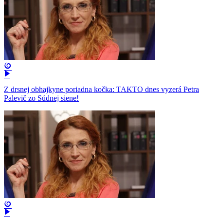
Z drsnej obhajkyne poriadna kočka: TAKTO dnes vyzerá Petra
Palevič zo Súdnej siene!