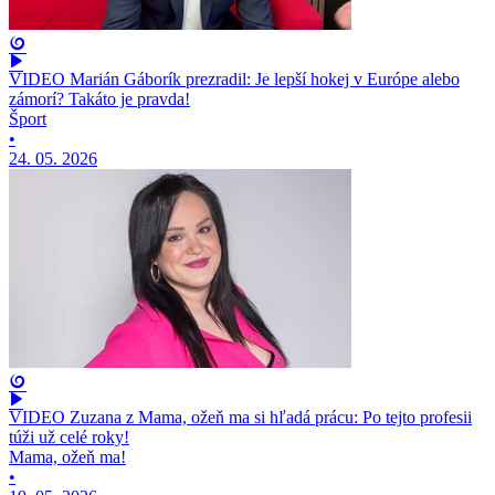
VIDEO Marián Gáborík prezradil: Je lepší hokej v Európe alebo
zámorí? Takáto je pravda!
Šport
•
24. 05. 2026
VIDEO Zuzana z Mama, ožeň ma si hľadá prácu: Po tejto profesii
túži už celé roky!
Mama, ožeň ma!
•