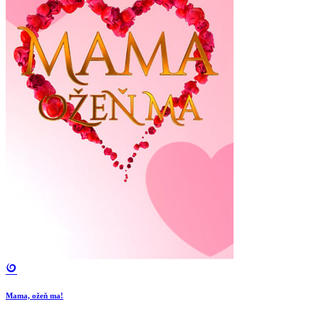
Mama, ožeň ma!