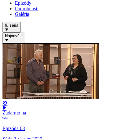
Epizódy
Podrobnosti
Galéria
9. séria
Najnovšie
Zadarmo na
Epizóda 68
Séria 9
•
4. dec 2020