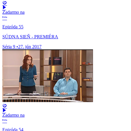
Zadarmo na
Epizóda 55
SÚDNA SIEŇ - PREMIÉRA
Séria 9
•
27. jún 2017
Zadarmo na
Epizóda 54