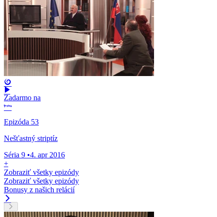
Zadarmo na
Epizóda 53
Nešťastný striptíz
Séria 9
•
4. apr 2016
+
Zobraziť všetky epizódy
Zobraziť všetky epizódy
Bonusy z našich relácií