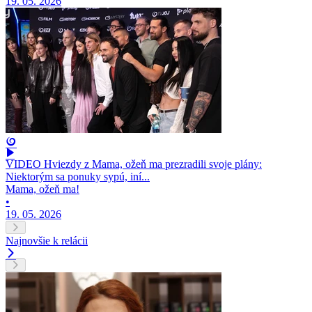
19. 05. 2026
VIDEO Hviezdy z Mama, ožeň ma prezradili svoje plány:
Niektorým sa ponuky sypú, iní...
Mama, ožeň ma!
•
19. 05. 2026
Najnovšie k relácii