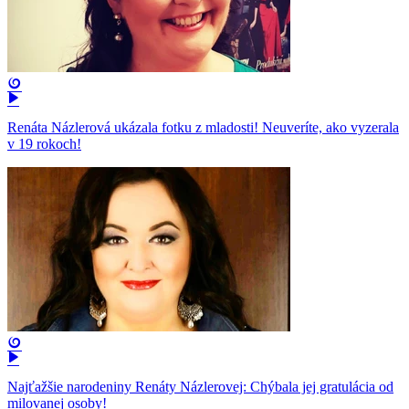
Renáta Názlerová ukázala fotku z mladosti! Neuveríte, ako vyzerala
v 19 rokoch!
Najťažšie narodeniny Renáty Názlerovej: Chýbala jej gratulácia od
milovanej osoby!