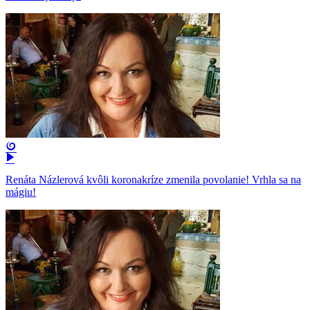
Renáta Názlerová kvôli koronakríze zmenila povolanie! Vrhla sa na
mágiu!