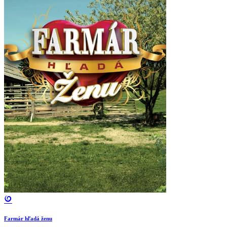
Farmár hľadá ženu