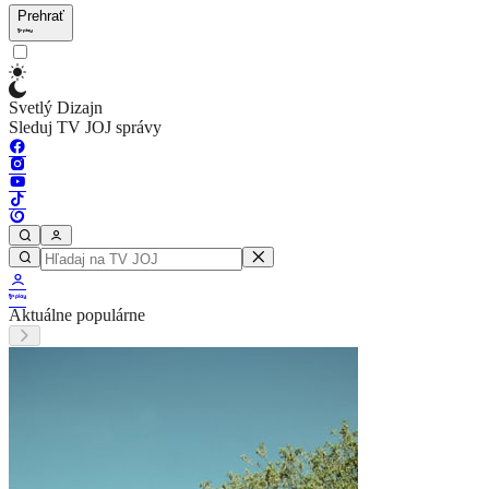
Prehrať
Svetlý Dizajn
Sleduj TV JOJ správy
Aktuálne populárne