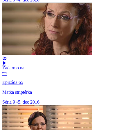
Zadarmo na
Epizóda 65
Matka striptérka
Séria 9
•
5. dec 2016