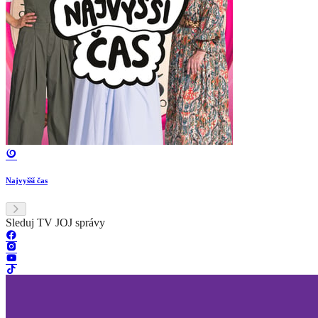
Najvyšší čas
Sleduj TV JOJ správy