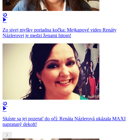
Zo sivej myšky poriadna kočka: Mejkapové video Renáty
Názlerovej je medzi ženami hitom!
Skúste sa jej pozerať do očí: Renáta Názlerová ukázala MAXI
naprataný dekolt!