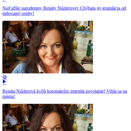
Najťažšie narodeniny Renáty Názlerovej: Chýbala jej gratulácia od
milovanej osoby!
Renáta Názlerová kvôli koronakríze zmenila povolanie! Vrhla sa na
mágiu!