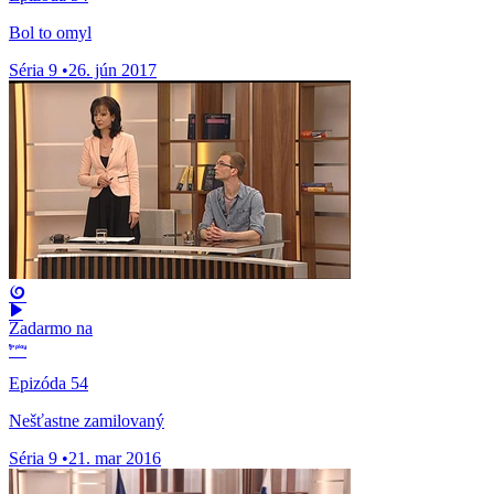
Bol to omyl
Séria 9
•
26. jún 2017
Zadarmo na
Epizóda 54
Nešťastne zamilovaný
Séria 9
•
21. mar 2016