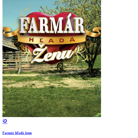
Farmár hľadá ženu