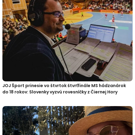
JOJ Šport prinesie vo štvrtok štvrťfinále MS hádzanárok
do 18 rokov: Slovenky vyzvú rovesníčky z Čiernej Hory