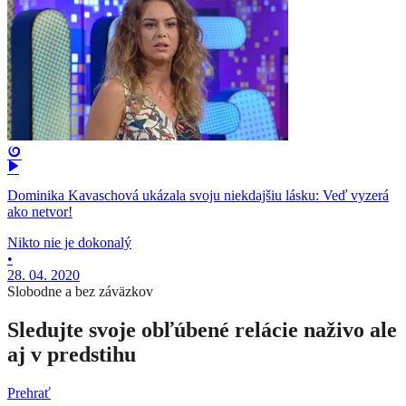
Dominika Kavaschová ukázala svoju niekdajšiu lásku: Veď vyzerá
ako netvor!
Nikto nie je dokonalý
•
28. 04. 2020
Slobodne a bez záväzkov
Sledujte svoje obľúbené relácie naživo ale
aj v predstihu
Prehrať