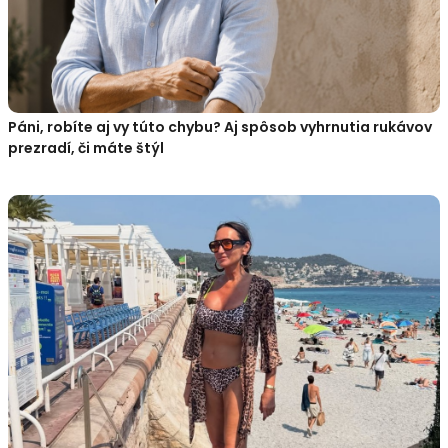
Páni, robíte aj vy túto chybu? Aj spôsob vyhrnutia rukávov
prezradí, či máte štýl