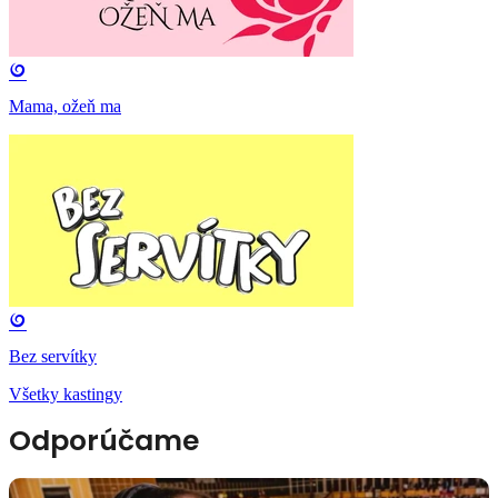
Mama, ožeň ma
Bez servítky
Všetky kastingy
Odporúčame