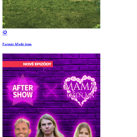
Farmár hľadá ženu