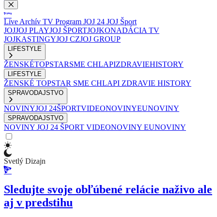
Live
Archív
TV Program
JOJ 24
JOJ Šport
JOJ
JOJ PLAY
JOJ ŠPORT
JOJKO
NADÁCIA TV
JOJ
KASTINGY
JOJ CZ
JOJ GROUP
LIFESTYLE
ŽENSKÉ
TOPSTAR
SME CHLAPI
ZDRAVIE
HISTORY
LIFESTYLE
ŽENSKÉ
TOPSTAR
SME CHLAPI
ZDRAVIE
HISTORY
SPRAVODAJSTVO
NOVINY
JOJ 24
ŠPORT
VIDEONOVINY
EUNOVINY
SPRAVODAJSTVO
NOVINY
JOJ 24
ŠPORT
VIDEONOVINY
EUNOVINY
Svetlý Dizajn
Sledujte svoje obľúbené relácie naživo ale
aj v predstihu