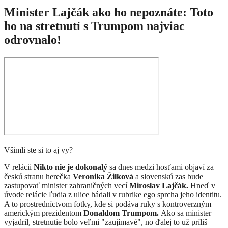
Minister Lajčák ako ho nepoznáte: Toto
ho na stretnutí s Trumpom najviac
odrovnalo!
Všimli ste si to aj vy?
V relácii
Nikto nie je dokonalý
sa dnes medzi hosťami objaví za
českú stranu herečka
Veronika Žilková
a slovenskú zas bude
zastupovať minister zahraničných vecí
Miroslav Lajčák.
Hneď v
úvode relácie ľudia z ulice hádali v rubrike ego sprcha jeho identitu.
A to prostredníctvom fotky, kde si podáva ruky s kontroverzným
americkým prezidentom
Donaldom Trumpom.
Ako sa minister
vyjadril, stretnutie bolo veľmi "zaujímavé", no ďalej to už príliš