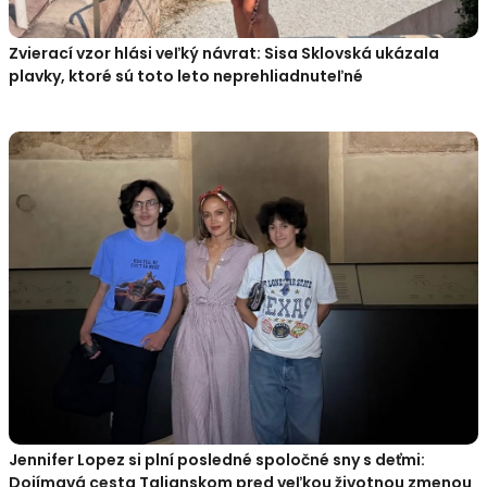
Zvierací vzor hlási veľký návrat: Sisa Sklovská ukázala
plavky, ktoré sú toto leto neprehliadnuteľné
Jennifer Lopez si plní posledné spoločné sny s deťmi:
Dojímavá cesta Talianskom pred veľkou životnou zmenou