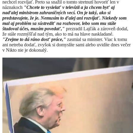
nechcel rozvíjať. Preto sa snažil o tomto stretnutí hovoriť len v
náznakoch
"Chcete
to vysielať v televízii a ja chcem byť aj
naďalej ministrom zahraničných vecí.
On je taký, ako si
predstavujete, že je. Nemusím to ďalej ani rozvíjať. Niekedy som
mal aj problém sa sústrediť na rozhovor, lebo som mu stále
študoval účes, musím povedať,"
prezradil Lajčák a zároveň dodal,
že stále rozmýšľal nad tým, ako to má na hlave naskladané.
"Zrejme to dá ráno dosť práce,"
zasmial sa minister. Viac k tomu
ani netreba dodať, zvyšok si domyslíte sami alebo uvidíte dnes večer
v Nikto nie je dokonalý.