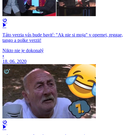
Táto verzia vás bude baviť: "Ak nie si moja" v opernej, reggae,
tango a polke verzii!
Nikto nie je dokonalý
•
18. 06. 2020