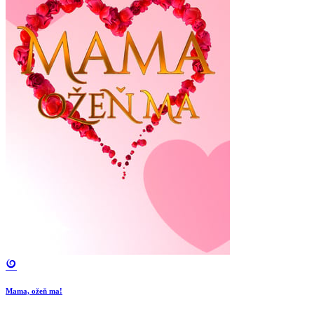
Mama, ožeň ma!