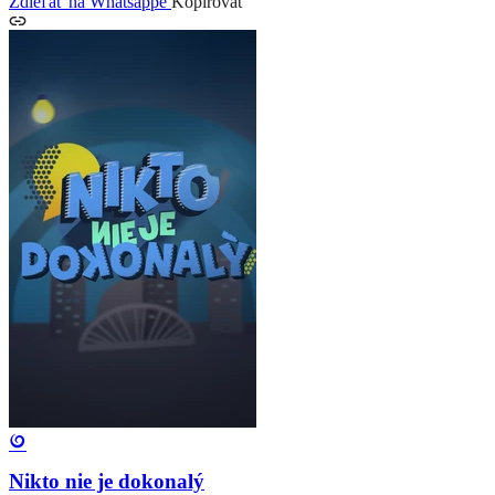
Zdieľať na Whatsappe
Kopírovať
Nikto nie je dokonalý