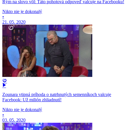
Rým na slovo vôl: Táto pohotová odpoveď valcuje na Facebooku!
Nikto nie je dokonalý
•
21. 05. 2020
Zounara vtipná príhoda o natrhnutých semenníkoch valcuje
Facebook: Už milión zhliadnutí!
Nikto nie je dokonalý
•
03. 05. 2020