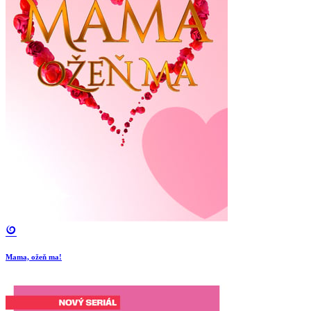
Mama, ožeň ma!