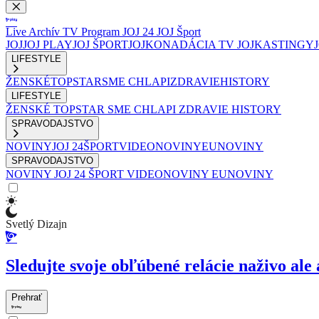
Live
Archív
TV Program
JOJ 24
JOJ Šport
JOJ
JOJ PLAY
JOJ ŠPORT
JOJKO
NADÁCIA TV JOJ
KASTINGY
LIFESTYLE
ŽENSKÉ
TOPSTAR
SME CHLAPI
ZDRAVIE
HISTORY
LIFESTYLE
ŽENSKÉ
TOPSTAR
SME CHLAPI
ZDRAVIE
HISTORY
SPRAVODAJSTVO
NOVINY
JOJ 24
ŠPORT
VIDEONOVINY
EUNOVINY
SPRAVODAJSTVO
NOVINY
JOJ 24
ŠPORT
VIDEONOVINY
EUNOVINY
Svetlý Dizajn
Sledujte svoje obľúbené relácie naživo ale 
Prehrať