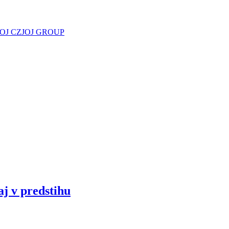
JOJ CZ
JOJ GROUP
aj v predstihu