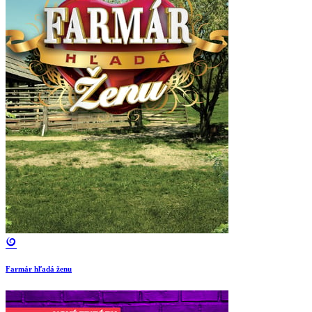
Farmár hľadá ženu