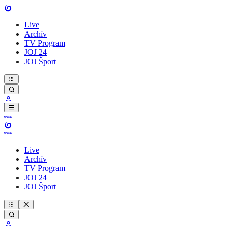
Live
Archív
TV Program
JOJ 24
JOJ Šport
Live
Archív
TV Program
JOJ 24
JOJ Šport