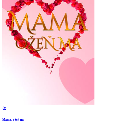
Mama, ožeň ma!