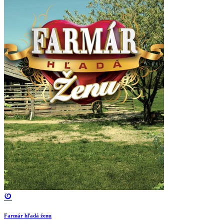
Farmár hľadá ženu