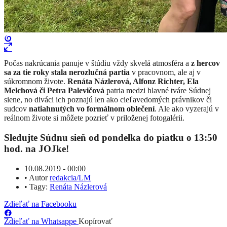
​Počas nakrúcania panuje v štúdiu vždy skvelá atmosféra a
z hercov
sa za tie roky stala nerozlučná partia
v pracovnom, ale aj v
súkromnom živote.
Renáta Názlerová, Alfonz Richter, Ela
Melchová či Petra Palevičová
patria medzi hlavné tváre Súdnej
siene, no diváci ich poznajú len ako cieľavedomých právnikov či
sudcov
natiahnutých vo formálnom oblečení
. Ale ako vyzerajú v
reálnom živote si môžete pozrieť v priloženej fotogalérii.
Sledujte Súdnu sieň od pondelka do piatku o 13:50
hod. na JOJke!
10.08.2019 - 00:00
•
Autor
redakcia/LM
•
Tagy:
Renáta Názlerová
Zdieľať na Facebooku
Zdieľať na Whatsappe
Kopírovať