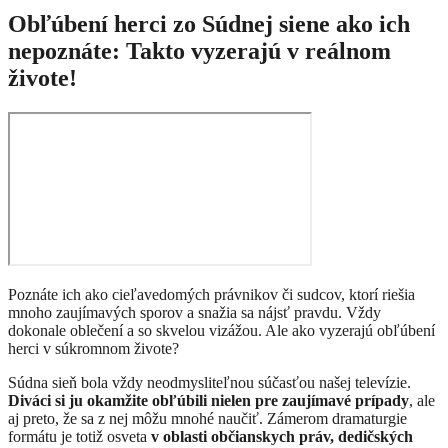
Obľúbení herci zo Súdnej siene ako ich
nepoznáte: Takto vyzerajú v reálnom
živote!
Poznáte ich ako cieľavedomých právnikov či sudcov, ktorí riešia
mnoho zaujímavých sporov a snažia sa nájsť pravdu. Vždy
dokonale oblečení a so skvelou vizážou. Ale ako vyzerajú obľúbení
herci v súkromnom živote?
Súdna sieň bola vždy neodmysliteľnou súčasťou našej televízie.
Diváci si ju okamžite obľúbili nielen pre zaujímavé prípady
, ale
aj preto, že sa z nej môžu mnohé naučiť. Zámerom dramaturgie
formátu je totiž osveta
v oblasti občianskych práv, dedičských