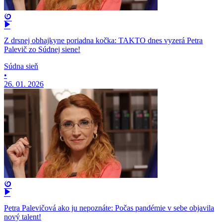
Z drsnej obhajkyne poriadna kočka: TAKTO dnes vyzerá Petra
Palevič zo Súdnej siene!
Súdna sieň
•
26. 01. 2026
Petra Palevičová ako ju nepoznáte: Počas pandémie v sebe objavila
nový talent!