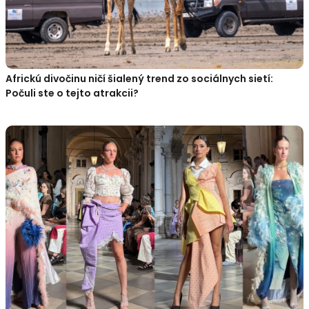
Africkú divočinu ničí šialený trend zo sociálnych sietí:
Počuli ste o tejto atrakcii?