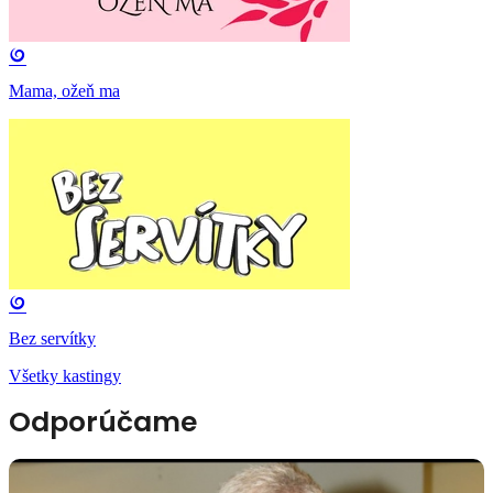
Mama, ožeň ma
Bez servítky
Všetky kastingy
Odporúčame