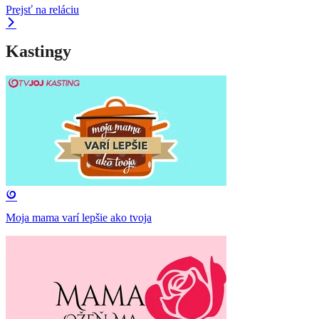
Prejsť na reláciu
Kastingy
Moja mama varí lepšie ako tvoja