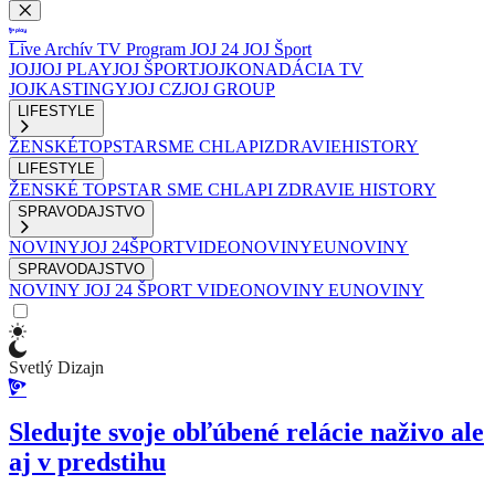
Live
Archív
TV Program
JOJ 24
JOJ Šport
JOJ
JOJ PLAY
JOJ ŠPORT
JOJKO
NADÁCIA TV
JOJ
KASTINGY
JOJ CZ
JOJ GROUP
LIFESTYLE
ŽENSKÉ
TOPSTAR
SME CHLAPI
ZDRAVIE
HISTORY
LIFESTYLE
ŽENSKÉ
TOPSTAR
SME CHLAPI
ZDRAVIE
HISTORY
SPRAVODAJSTVO
NOVINY
JOJ 24
ŠPORT
VIDEONOVINY
EUNOVINY
SPRAVODAJSTVO
NOVINY
JOJ 24
ŠPORT
VIDEONOVINY
EUNOVINY
Svetlý Dizajn
Sledujte svoje obľúbené relácie naživo ale
aj v predstihu