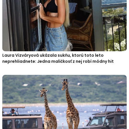
Laura Vizváryová ukázala sukňu, ktorú toto leto
neprehliadnete: Jedna maličkosť z nej robí módny hit