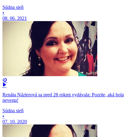
Súdna sieň
•
08. 06. 2021
Renáta Názlerová sa pred 28 rokmi vydávala: Pozrite, aká bola
nevesta!
Súdna sieň
•
07. 10. 2020