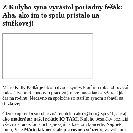
Z Kulyho syna vyrástol poriadny fešák:
Aha, ako im to spolu pristalo na
stužkovej!
Mário Kully Kollár je otcom dvoch synov, ktorí mu robia obrovskú
radosť. Napriek mnohým pracovným povinnostiam si vždy nájde
čas na rodinu. Nedávno sa spoločne so starším synom zabavil na
stužkovej.
Člen skupiny Desmod je známy nielen ako výborný spevák, ale aj
ako moderátor našej relácie IQ TAXI
. Kulyho pesničky poznajú
všetci a s radosťou si ich spievajú na každom koncerte. Napriek
tomu, že je
Mário takmer stále pracovne vyťažený
, vo voľnom