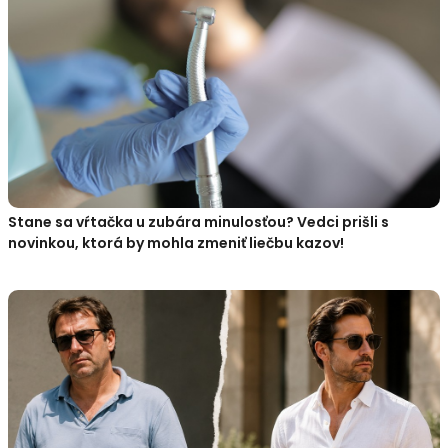
Stane sa vŕtačka u zubára minulosťou? Vedci prišli s
novinkou, ktorá by mohla zmeniť liečbu kazov!