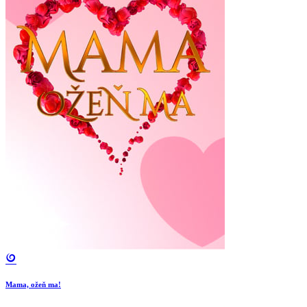
Mama, ožeň ma!