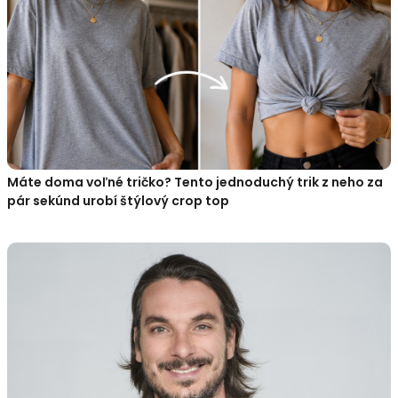
Máte doma voľné tričko? Tento jednoduchý trik z neho za
pár sekúnd urobí štýlový crop top