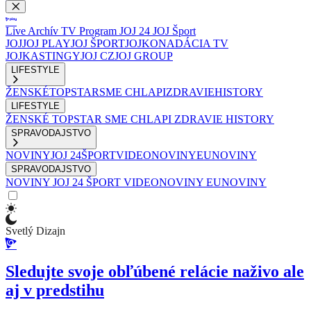
Live
Archív
TV Program
JOJ 24
JOJ Šport
JOJ
JOJ PLAY
JOJ ŠPORT
JOJKO
NADÁCIA TV
JOJ
KASTINGY
JOJ CZ
JOJ GROUP
LIFESTYLE
ŽENSKÉ
TOPSTAR
SME CHLAPI
ZDRAVIE
HISTORY
LIFESTYLE
ŽENSKÉ
TOPSTAR
SME CHLAPI
ZDRAVIE
HISTORY
SPRAVODAJSTVO
NOVINY
JOJ 24
ŠPORT
VIDEONOVINY
EUNOVINY
SPRAVODAJSTVO
NOVINY
JOJ 24
ŠPORT
VIDEONOVINY
EUNOVINY
Svetlý Dizajn
Sledujte svoje obľúbené relácie naživo ale
aj v predstihu