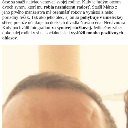
čase sa snaží najviac venovať svojej rodine. Kuly je hrdým otcom
dvoch synov, ktorí mu
robia nesmiernu radosť
. Starší Mário z
jeho prvého manželstva má osemnásť rokov a vyrástol z neho
poriadny fešák. Tak ako jeho otec, aj on sa
pohybuje v umeleckej
sfére
, pretože účinkuje na doskách divadla Nová scéna. Nedávno sa
Kuly pochválil fotografiou
zo synovej stužkovej.
Jedinečný záber
dokonalej rodinky si na sociálnej sieti
vyslúžil mnoho pozitívnych
ohlasov
.