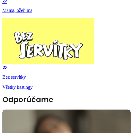
Mama, ožeň ma
Bez servítky
Všetky kastingy
Odporúčame