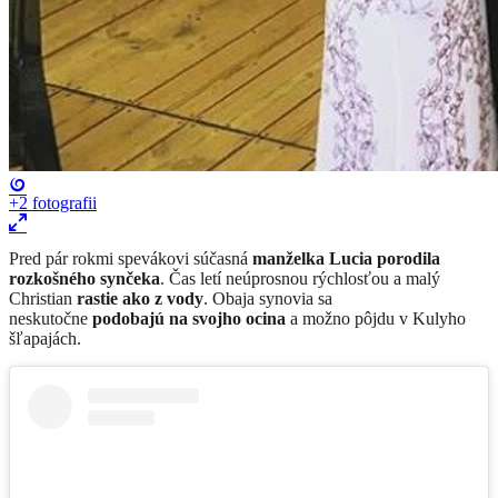
+2
fotografii
​Pred pár rokmi spevákovi súčasná
manželka Lucia porodila
rozkošného synčeka
. Čas letí neúprosnou rýchlosťou a malý
Christian
rastie ako z vody
. Obaja synovia sa
neskutočne
podobajú na svojho ocina
a možno pôjdu v Kulyho
šľapajách.