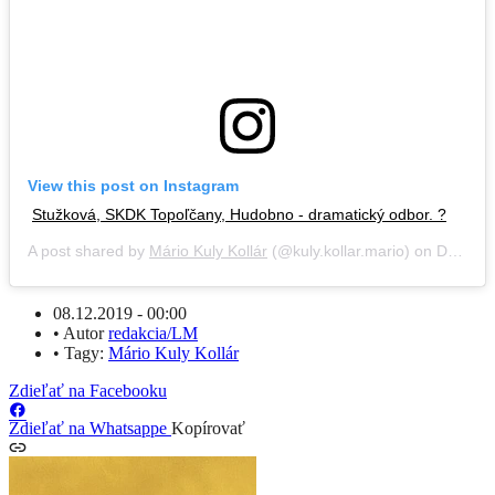
View this post on Instagram
Stužková, SKDK Topoľčany, Hudobno - dramatický odbor. ?
A post shared by
Mário Kuly Kollár
(@kuly.kollar.mario) on
Dec 3, 2019 at 4:59am PST
08.12.2019 - 00:00
•
Autor
redakcia/LM
•
Tagy:
Mário Kuly Kollár
Zdieľať na Facebooku
Zdieľať na Whatsappe
Kopírovať