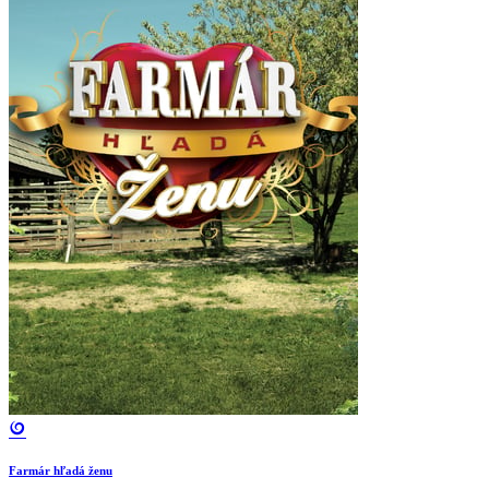
Farmár hľadá ženu