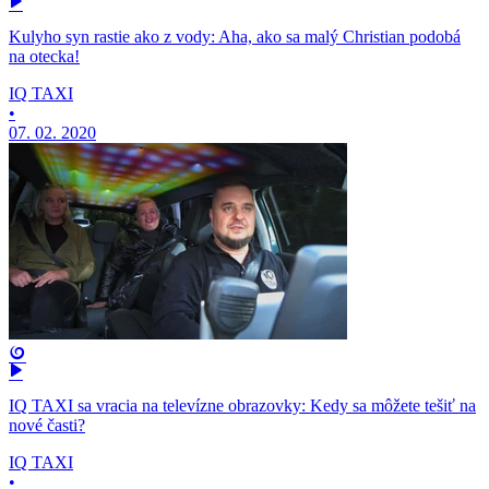
Kulyho syn rastie ako z vody: Aha, ako sa malý Christian podobá
na otecka!
IQ TAXI
•
07. 02. 2020
IQ TAXI sa vracia na televízne obrazovky: Kedy sa môžete tešiť na
nové časti?
IQ TAXI
•