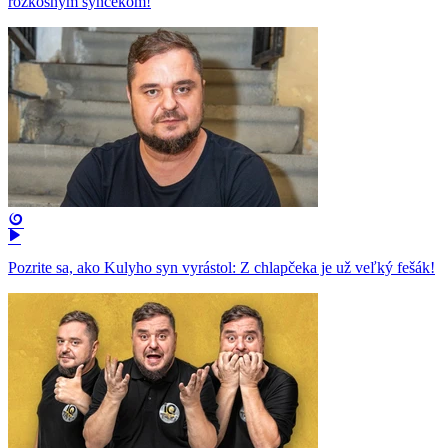
rozkošným synčekom!
Pozrite sa, ako Kulyho syn vyrástol: Z chlapčeka je už veľký fešák!