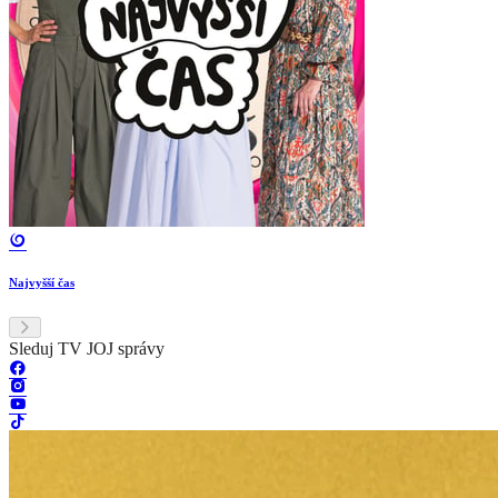
Najvyšší čas
Sleduj TV JOJ správy