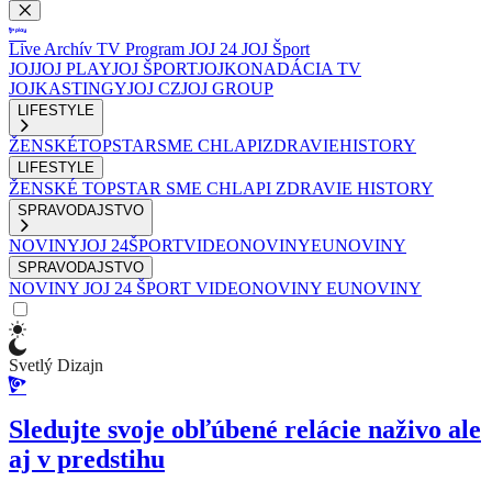
Live
Archív
TV Program
JOJ 24
JOJ Šport
JOJ
JOJ PLAY
JOJ ŠPORT
JOJKO
NADÁCIA TV
JOJ
KASTINGY
JOJ CZ
JOJ GROUP
LIFESTYLE
ŽENSKÉ
TOPSTAR
SME CHLAPI
ZDRAVIE
HISTORY
LIFESTYLE
ŽENSKÉ
TOPSTAR
SME CHLAPI
ZDRAVIE
HISTORY
SPRAVODAJSTVO
NOVINY
JOJ 24
ŠPORT
VIDEONOVINY
EUNOVINY
SPRAVODAJSTVO
NOVINY
JOJ 24
ŠPORT
VIDEONOVINY
EUNOVINY
Svetlý Dizajn
Sledujte svoje obľúbené relácie naživo ale
aj v predstihu