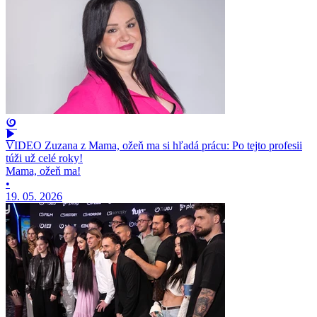
VIDEO Zuzana z Mama, ožeň ma si hľadá prácu: Po tejto profesii
túži už celé roky!
Mama, ožeň ma!
•
19. 05. 2026