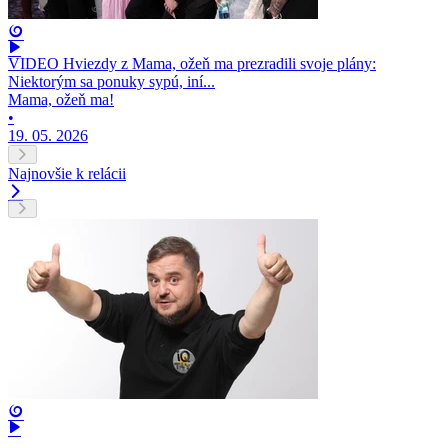
VIDEO Hviezdy z Mama, ožeň ma prezradili svoje plány:
Niektorým sa ponuky sypú, iní...
Mama, ožeň ma!
•
19. 05. 2026
Najnovšie k relácii