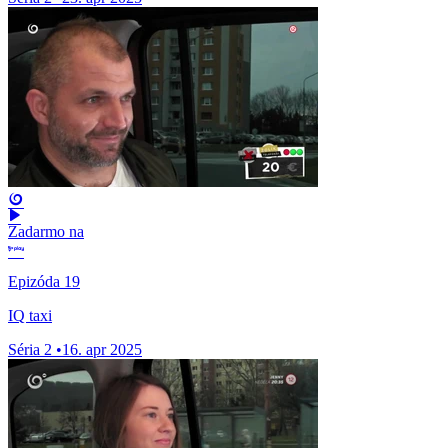
Zadarmo na
Epizóda 19
IQ taxi
Séria 2
•
16. apr 2025