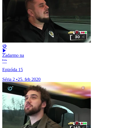
Zadarmo na
Epizóda 15
Séria 2
•
25. feb 2020