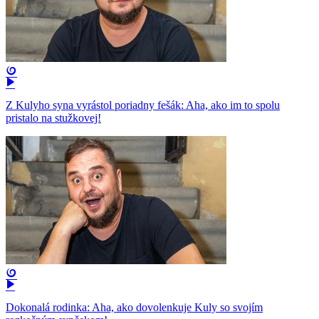
Z Kulyho syna vyrástol poriadny fešák: Aha, ako im to spolu
pristalo na stužkovej!
Dokonalá rodinka: Aha, ako dovolenkuje Kuly so svojím