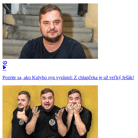
Pozrite sa, ako Kulyho syn vyrástol: Z chlapčeka je už veľký fešák!