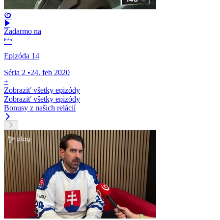
Zadarmo na
Epizóda 14
Séria 2
•
24. feb 2020
+
Zobraziť všetky epizódy
Zobraziť všetky epizódy
Bonusy z našich relácií