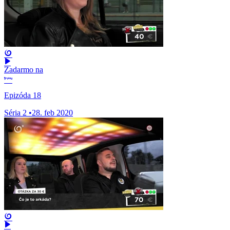
Zadarmo na
Epizóda 18
Séria 2
•
28. feb 2020