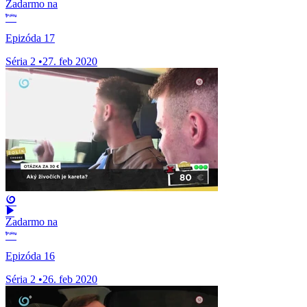
Zadarmo na
Epizóda 17
Séria 2
•
27. feb 2020
Zadarmo na
Epizóda 16
Séria 2
•
26. feb 2020