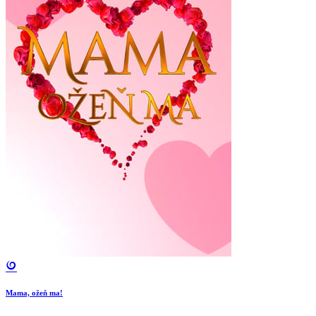
Mama, ožeň ma!