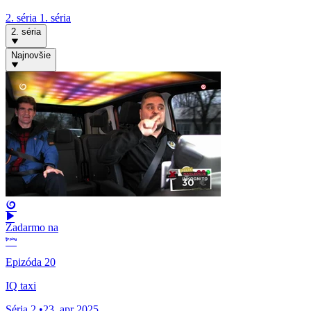
2. séria
1. séria
2. séria
Najnovšie
Zadarmo na
Epizóda 20
IQ taxi
Séria 2
•
23. apr 2025