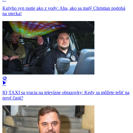
Kulyho syn rastie ako z vody: Aha, ako sa malý Christian podobá
na otecka!
IQ TAXI sa vracia na televízne obrazovky: Kedy sa môžete tešiť na
nové časti?