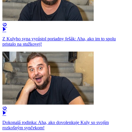
Z Kulyho syna vyrástol poriadny fešák: Aha, ako im to spolu
pristalo na stužkovej!
Dokonalá rodinka: Aha, ako dovolenkuje Kuly so svojím
rozkošným synčekom!