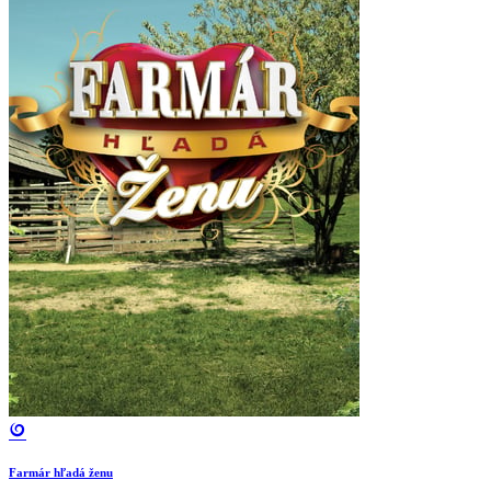
Farmár hľadá ženu