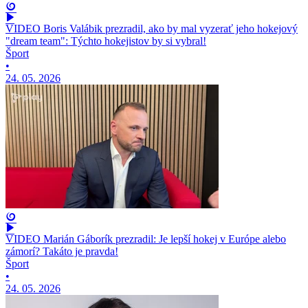
VIDEO Boris Valábik prezradil, ako by mal vyzerať jeho hokejový
"dream team": Týchto hokejistov by si vybral!
Šport
•
24. 05. 2026
VIDEO Marián Gáborík prezradil: Je lepší hokej v Európe alebo
zámorí? Takáto je pravda!
Šport
•
24. 05. 2026