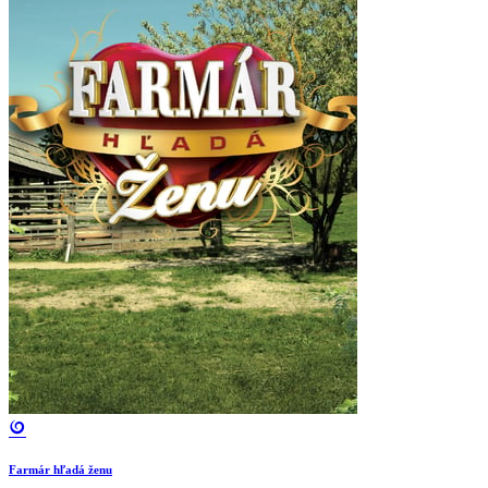
Farmár hľadá ženu