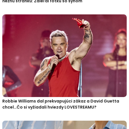
nežnú stránku: Zdieľal fotku so synom
Robbie Williams dal prekvapujúci zákaz a David Guetta
chcel…Čo si vyžiadali hviezdy LOVESTREAMU?