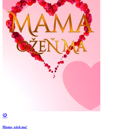
Mama, ožeň ma!