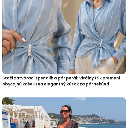
Stačí zatvárací špendlík a pár perál: Virálny trik premení
obyčajnú košeľu na elegantný kúsok za pár sekúnd