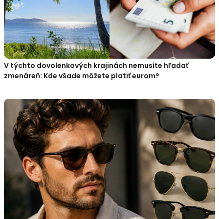
V týchto dovolenkových krajinách nemusíte hľadať
zmenáreň: Kde všade môžete platiť eurom?