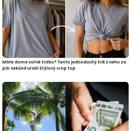
Máte doma voľné tričko? Tento jednoduchý trik z neho za
pár sekúnd urobí štýlový crop top