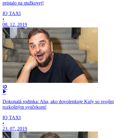
pristalo na stužkovej!
IQ TAXI
•
08. 12. 2019
Dokonalá rodinka: Aha, ako dovolenkuje Kuly so svojím
rozkošným synčekom!
IQ TAXI
•
23. 07. 2019