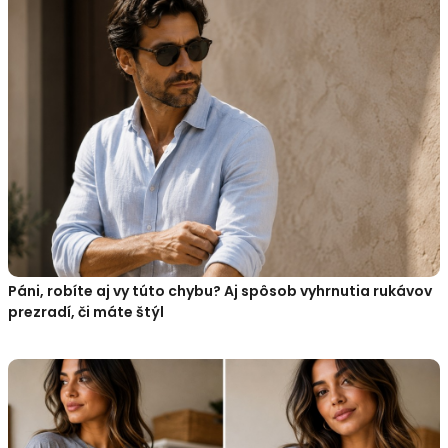
Páni, robíte aj vy túto chybu? Aj spôsob vyhrnutia rukávov
prezradí, či máte štýl