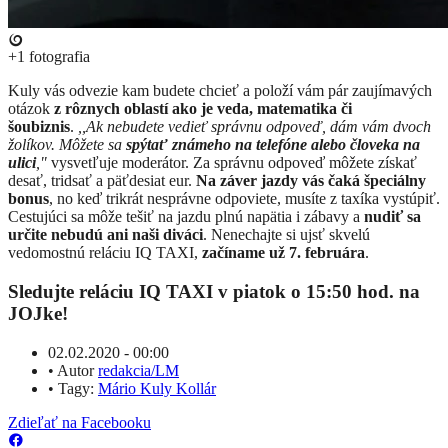
+1
fotografia
​Kuly vás odvezie kam budete chcieť a položí vám pár zaujímavých
otázok
z rôznych oblastí ako je veda, matematika či
šoubiznis
.
,,Ak nebudete vedieť správnu odpoveď, dám vám dvoch
žolíkov. Môžete sa
spýtať známeho na telefóne alebo človeka na
ulici
,"
vysvetľuje moderátor. Za správnu odpoveď môžete získať
desať, tridsať a päťdesiat eur.
Na záver jazdy vás čaká špeciálny
bonus
, no keď trikrát nesprávne odpoviete, musíte z taxíka vystúpiť.
Cestujúci sa môže tešiť na jazdu plnú napätia i zábavy a
nudiť sa
určite nebudú ani naši diváci
. Nenechajte si ujsť skvelú
vedomostnú reláciu IQ TAXI,
začíname už 7. februára
.
Sledujte reláciu IQ TAXI v piatok o 15:50 hod. na
JOJke!
02.02.2020 - 00:00
•
Autor
redakcia/LM
•
Tagy:
Mário Kuly Kollár
Zdieľať na Facebooku