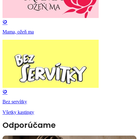
Mama, ožeň ma
Bez servítky
Všetky kastingy
Odporúčame