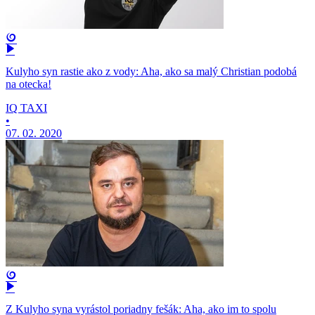
Kulyho syn rastie ako z vody: Aha, ako sa malý Christian podobá
na otecka!
IQ TAXI
•
07. 02. 2020
Z Kulyho syna vyrástol poriadny fešák: Aha, ako im to spolu