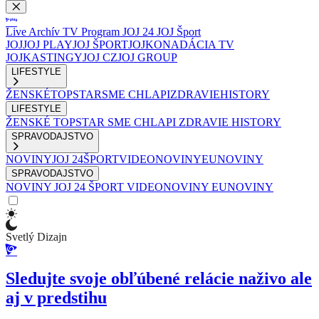
Live
Archív
TV Program
JOJ 24
JOJ Šport
JOJ
JOJ PLAY
JOJ ŠPORT
JOJKO
NADÁCIA TV
JOJ
KASTINGY
JOJ CZ
JOJ GROUP
LIFESTYLE
ŽENSKÉ
TOPSTAR
SME CHLAPI
ZDRAVIE
HISTORY
LIFESTYLE
ŽENSKÉ
TOPSTAR
SME CHLAPI
ZDRAVIE
HISTORY
SPRAVODAJSTVO
NOVINY
JOJ 24
ŠPORT
VIDEONOVINY
EUNOVINY
SPRAVODAJSTVO
NOVINY
JOJ 24
ŠPORT
VIDEONOVINY
EUNOVINY
Svetlý Dizajn
Sledujte svoje obľúbené relácie naživo ale
aj v predstihu