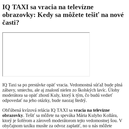
IQ TAXI sa vracia na televízne
obrazovky: Kedy sa môžete tešiť na nové
časti?
IQ Taxi sa po prestávke opäť vracia. Vedomostná súťaž bude plná
zábavy, smiechu, ale aj znalostí nielen zo školských lavíc. Úlohy
moderátora sa opäť zhostí Kuly, ktorý k tým, čo budú vedieť
odpovedať na jeho otázky, bude naozaj štedrý.
Obľúbená kvízová relácia
IQ TAXI
sa
vracia na televízne
obrazovky
. Tešiť sa môžete na speváka
Mária Kulyho Kollára
,
ktorý je šoférom a zároveň moderátorom tejto vedomostnej šou. V
obyčajnom taxíku musíte za odvoz zaplatiť, no u nás môžete