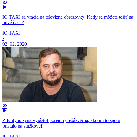
IQ TAXI sa vracia na televízne obrazovky: Kedy sa môžete tešiť na
nové časti?
IQ TAXI
•
02. 02. 2020
Z Kulyho syna vyrástol poriadny fešák: Aha, ako im to spolu
pristalo na stužkovej!
IQ TAXI