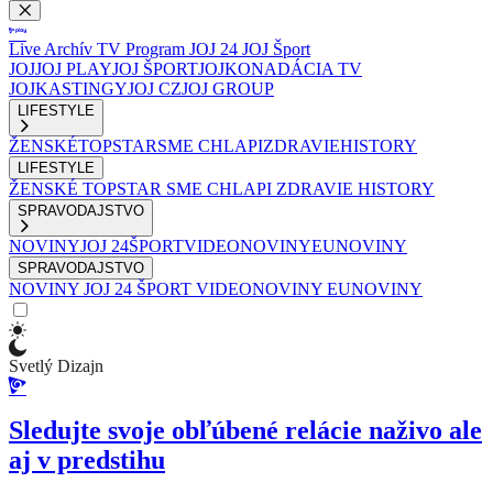
Live
Archív
TV Program
JOJ 24
JOJ Šport
JOJ
JOJ PLAY
JOJ ŠPORT
JOJKO
NADÁCIA TV
JOJ
KASTINGY
JOJ CZ
JOJ GROUP
LIFESTYLE
ŽENSKÉ
TOPSTAR
SME CHLAPI
ZDRAVIE
HISTORY
LIFESTYLE
ŽENSKÉ
TOPSTAR
SME CHLAPI
ZDRAVIE
HISTORY
SPRAVODAJSTVO
NOVINY
JOJ 24
ŠPORT
VIDEONOVINY
EUNOVINY
SPRAVODAJSTVO
NOVINY
JOJ 24
ŠPORT
VIDEONOVINY
EUNOVINY
Svetlý Dizajn
Sledujte svoje obľúbené relácie naživo ale
aj v predstihu