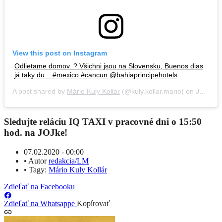
View this post on Instagram
Odlietame domov. ? Všichni jsou na Slovensku, Buenos dias
já taky du... #mexico #cancun @bahiaprincipehotels
A post shared by
Mário Kuly Kollár
(@kuly.kollar.mario) on
Jan 13, 2020 at 5:17pm PST
Sledujte reláciu IQ TAXI v pracovné dni o 15:50
hod. na JOJke!
07.02.2020 - 00:00
•
Autor
redakcia/LM
•
Tagy:
Mário Kuly Kollár
Zdieľať na Facebooku
Zdieľať na Whatsappe
Kopírovať