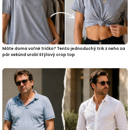
Máte doma voľné tričko? Tento jednoduchý trik z neho za
pár sekúnd urobí štýlový crop top