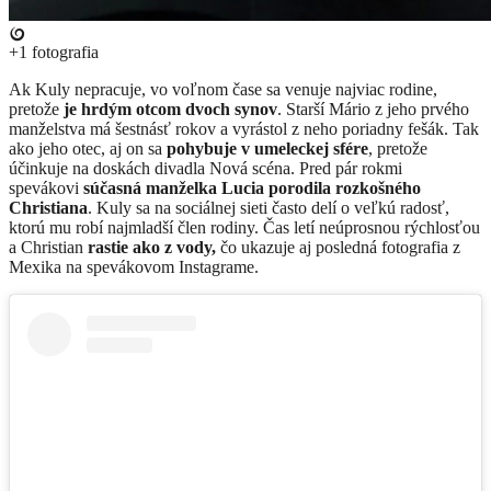
+1
fotografia
Ak Kuly nepracuje, vo voľnom čase sa venuje najviac rodine,
pretože
je hrdým otcom dvoch synov
. Starší Mário z jeho prvého
manželstva má šestnásť rokov a vyrástol z neho poriadny fešák. Tak
ako jeho otec, aj on sa
pohybuje v umeleckej sfére
, pretože
účinkuje na doskách divadla Nová scéna. Pred pár rokmi
spevákovi
súčasná manželka Lucia porodila rozkošného
Christiana
. Kuly sa na sociálnej sieti často delí o veľkú radosť,
ktorú mu robí najmladší člen rodiny. Čas letí neúprosnou rýchlosťou
a Christian
rastie ako z vody,
čo ukazuje aj posledná fotografia z
Mexika na spevákovom Instagrame.