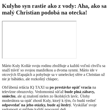
Kulyho syn rastie ako z vody: Aha, ako sa
malý Christian podobá na otecka!
Mário Kuly Kollár svoju rodinu zbožňuje a každú voľnú chvíľu sa
snaží tráviť so svojou manželkou a dvoma synmi. Mário ide v
otcových šľapajách a pohybuje sa v umeleckej sfére a Christian už
nie je bábätko, ale rozkošný chlapec.
Obľúbená relácia IQ TAXI sa
po prestávke opäť vracia
na
televízne obrazovky. Vedomostná súťaž
bude plná zábavy,
smiechu
, ale aj znalostí nielen zo školských lavíc. Úlohy
moderátora sa opäť zhostí Kuly, ktorý k tým, čo budú vedieť
odpovedať na jeho otázky, bude aj štedrý
. Vyskúšať svoje
vedomosti si môžete každý pracovný deň.