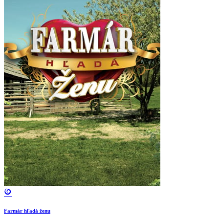
Farmár hľadá ženu