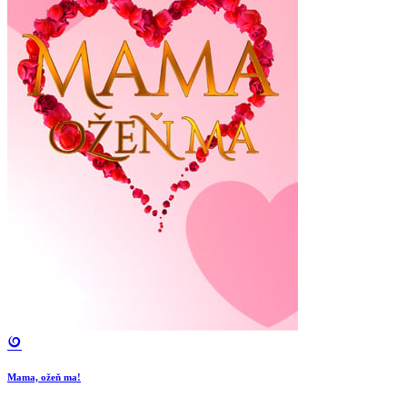
Mama, ožeň ma!