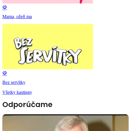
Mama, ožeň ma
Bez servítky
Všetky kastingy
Odporúčame