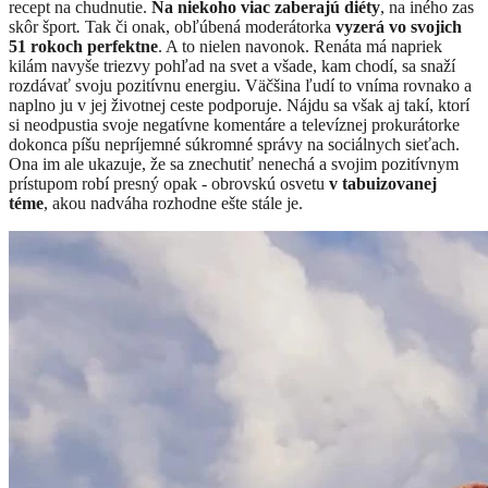
recept na chudnutie.
Na niekoho viac zaberajú diéty
, na iného zas
skôr šport
.
Tak či onak, obľúbená moderátorka
vyzerá vo svojich
51 rokoch perfektne
. A to nielen navonok. Renáta má napriek
kilám navyše triezvy pohľad na svet a všade, kam chodí, sa snaží
rozdávať svoju pozitívnu energiu. Väčšina ľudí to vníma rovnako a
naplno ju v jej životnej ceste podporuje. Nájdu sa však aj takí, ktorí
si neodpustia svoje negatívne komentáre a televíznej prokurátorke
dokonca píšu nepríjemné súkromné správy na sociálnych sieťach.
Ona im ale ukazuje, že sa znechutiť nenechá a svojim pozitívnym
prístupom robí presný opak - obrovskú osvetu
v tabuizovanej
téme
, akou nadváha rozhodne ešte stále je.