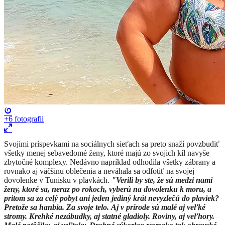
+6
fotografii
​Svojimi príspevkami na sociálnych sieťach sa preto snaží povzbudiť
všetky menej sebavedomé ženy, ktoré majú zo svojich kíl navyše
zbytočné komplexy. Nedávno napríklad odhodila všetky zábrany a
rovnako aj väčšinu oblečenia a neváhala sa odfotiť na svojej
dovolenke v Tunisku v plavkách.
"Verili by ste, že sú medzi nami
ženy, ktoré sa, neraz po rokoch, vyberú na dovolenku k moru, a
pritom sa za celý pobyt ani jeden jediný krát nevyzlečú do plaviek?
Pretože sa hanbia. Za svoje telo.
Aj v prírode sú malé aj veľké
stromy. Krehké nezábudky, aj statné gladioly. Roviny, aj veľhory.