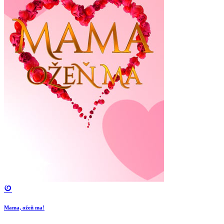
Mama, ožeň ma!