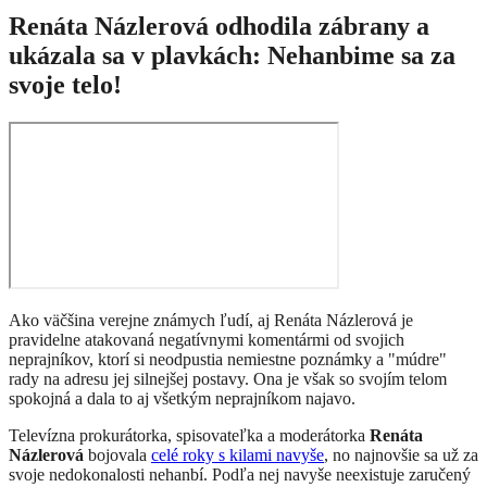
Renáta Názlerová odhodila zábrany a
ukázala sa v plavkách: Nehanbime sa za
svoje telo!
Ako väčšina verejne známych ľudí, aj Renáta Názlerová je
pravidelne atakovaná negatívnymi komentármi od svojich
neprajníkov, ktorí si neodpustia nemiestne poznámky a "múdre"
rady na adresu jej silnejšej postavy. Ona je však so svojím telom
spokojná a dala to aj všetkým neprajníkom najavo.
Televízna prokurátorka, spisovateľka a moderátorka
Renáta
Názlerová
bojovala
celé roky s kilami navyše
, no najnovšie sa už za
svoje nedokonalosti nehanbí. Podľa nej navyše neexistuje zaručený