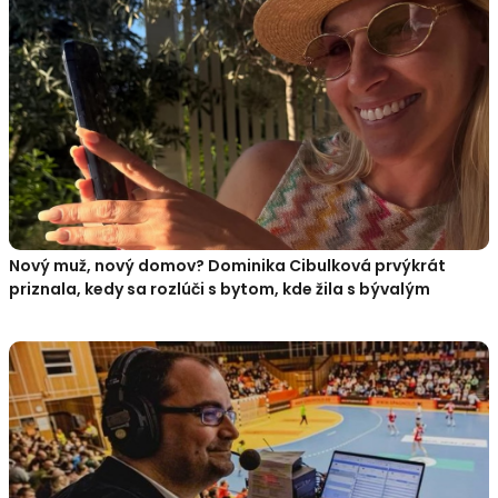
Nový muž, nový domov? Dominika Cibulková prvýkrát
priznala, kedy sa rozlúči s bytom, kde žila s bývalým