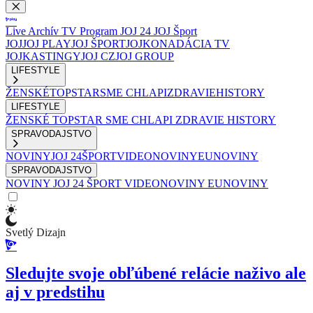
Live
Archív
TV Program
JOJ 24
JOJ Šport
JOJ
JOJ PLAY
JOJ ŠPORT
JOJKO
NADÁCIA TV
JOJ
KASTINGY
JOJ CZ
JOJ GROUP
LIFESTYLE
ŽENSKÉ
TOPSTAR
SME CHLAPI
ZDRAVIE
HISTORY
LIFESTYLE
ŽENSKÉ
TOPSTAR
SME CHLAPI
ZDRAVIE
HISTORY
SPRAVODAJSTVO
NOVINY
JOJ 24
ŠPORT
VIDEONOVINY
EUNOVINY
SPRAVODAJSTVO
NOVINY
JOJ 24
ŠPORT
VIDEONOVINY
EUNOVINY
Svetlý Dizajn
Sledujte svoje obľúbené relácie naživo ale
aj v predstihu