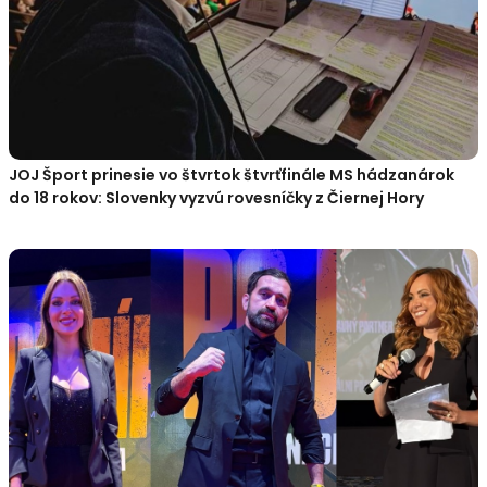
JOJ Šport prinesie vo štvrtok štvrťfinále MS hádzanárok
do 18 rokov: Slovenky vyzvú rovesníčky z Čiernej Hory