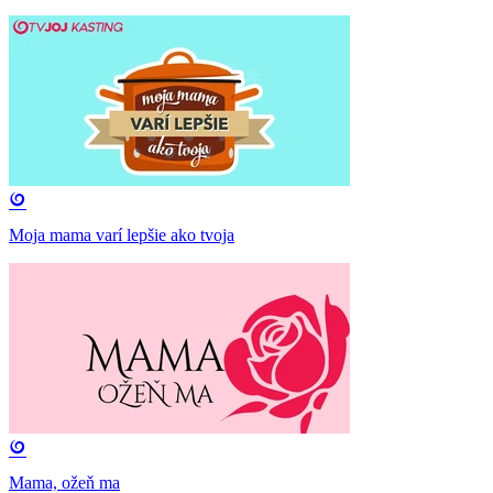
Moja mama varí lepšie ako tvoja
Mama, ožeň ma