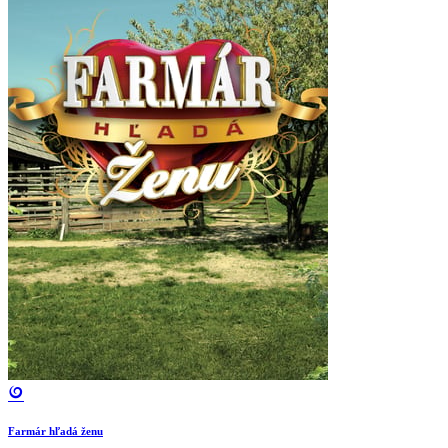
Farmár hľadá ženu