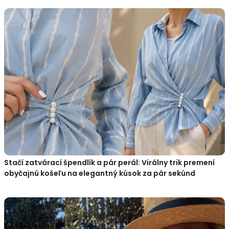
Stačí zatvárací špendlík a pár perál: Virálny trik premení
obyčajnú košeľu na elegantný kúsok za pár sekúnd