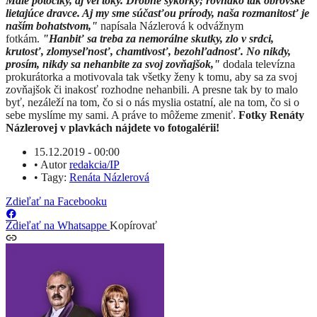
Malé potôčiky, aj veľtoky. Drobné sýkorky; rovnako tak obrovské
lietajúce dravce. Aj my sme súčasťou prírody, naša rozmanitosť je
naším bohatstvom,"
napísala Názlerová k odvážnym
fotkám.
"Hanbiť sa treba za nemorálne skutky, zlo v srdci,
krutosť, zlomyseľnosť, chamtivosť, bezohľadnosť. No nikdy,
prosím, nikdy sa nehanbite za svoj zovňajšok,"
dodala televízna
prokurátorka a motivovala tak všetky ženy k tomu, aby sa za svoj
zovňajšok či inakosť rozhodne nehanbili. A presne tak by to malo
byť, nezáleží na tom, čo si o nás myslia ostatní, ale na tom, čo si o
sebe myslíme my sami. A práve to môžeme zmeniť.
Fotky Renáty
Názlerovej v plavkách nájdete vo fotogalérii!
15.12.2019 - 00:00
•
Autor
redakcia/IP
•
Tagy:
Renáta Názlerová
Zdieľať na Facebooku
Zdieľať na Whatsappe
Kopírovať