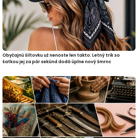
Obyčajnú šiltovku už nenoste len takto: Letný trik so
šatkou jej za pár sekúnd dodá úplne nový šmrnc