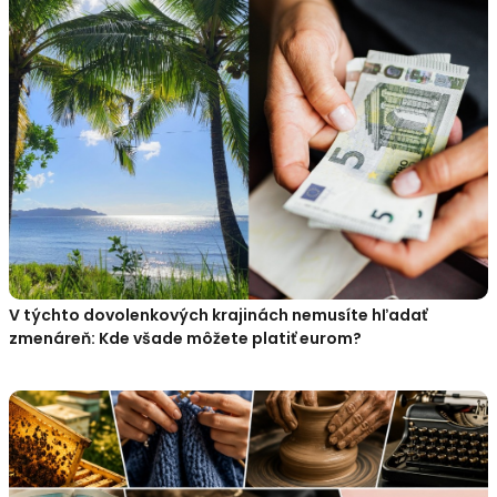
V týchto dovolenkových krajinách nemusíte hľadať
zmenáreň: Kde všade môžete platiť eurom?