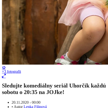
+3
fotografii
Sledujte komediálny seriál Uhorčík každú
sobotu o 20:35 na JOJke!
20.11.2020 - 00:00
•
Autor
Lenka Filipová