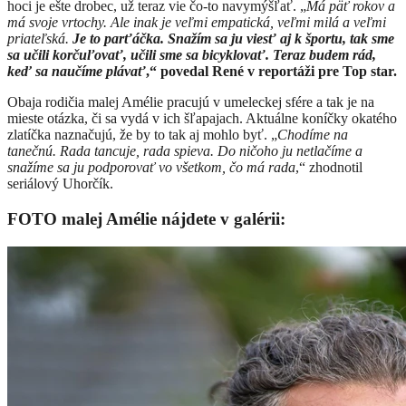
hoci je ešte drobec, už teraz vie čo-to navymýšľať.
„
Má päť rokov a
má svoje vrtochy. Ale inak je veľmi empatická, veľmi milá a veľmi
priateľská.
Je to parťáčka. Snažím sa ju viesť aj k športu, tak sme
sa učili korčuľovať, učili sme sa bicyklovať. Teraz budem rád,
keď sa naučíme plávať
,“ povedal René v reportáži pre Top star.
Obaja rodičia malej Amélie pracujú v umeleckej sfére a tak je na
mieste otázka, či sa vydá v ich šľapajach. Aktuálne koníčky okatého
zlatíčka naznačujú, že by to tak aj mohlo byť. „
Chodíme na
tanečnú. Rada tancuje, rada spieva. Do ničoho ju netlačíme a
snažíme sa ju podporovať vo všetkom, čo má rada
,“ zhodnotil
seriálový Uhorčík.
FOTO malej Amélie nájdete v galérii: