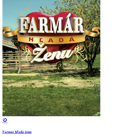
Farmár hľadá ženu