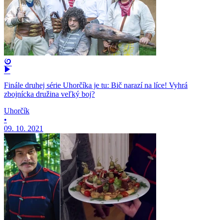
Finále druhej série Uhorčíka je tu: Bič narazí na líce! Vyhrá
zbojnícka družina veľký boj?
Uhorčík
•
09. 10. 2021