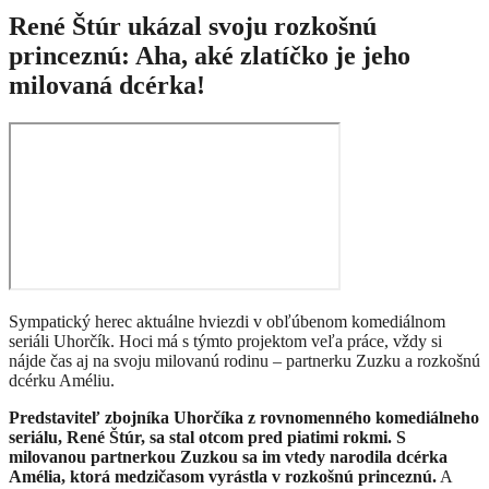
René Štúr ukázal svoju rozkošnú
princeznú: Aha, aké zlatíčko je jeho
milovaná dcérka!
Sympatický herec aktuálne hviezdi v obľúbenom komediálnom
seriáli Uhorčík. Hoci má s týmto projektom veľa práce, vždy si
nájde čas aj na svoju milovanú rodinu – partnerku Zuzku a rozkošnú
dcérku Améliu.
Predstaviteľ zbojníka Uhorčíka z rovnomenného komediálneho
seriálu, René Štúr, sa stal otcom pred piatimi rokmi. S
milovanou partnerkou Zuzkou sa im vtedy narodila dcérka
Amélia, ktorá medzičasom vyrástla v rozkošnú princeznú.
A