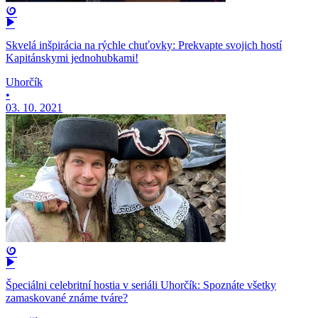
Skvelá inšpirácia na rýchle chuťovky: Prekvapte svojich hostí
Kapitánskymi jednohubkami!
Uhorčík
•
03. 10. 2021
Špeciálni celebritní hostia v seriáli Uhorčík: Spoznáte všetky
zamaskované známe tváre?