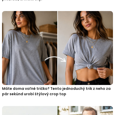
Máte doma voľné tričko? Tento jednoduchý trik z neho za
pár sekúnd urobí štýlový crop top