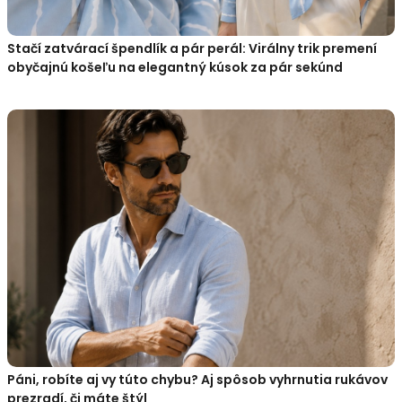
Stačí zatvárací špendlík a pár perál: Virálny trik premení
obyčajnú košeľu na elegantný kúsok za pár sekúnd
Páni, robíte aj vy túto chybu? Aj spôsob vyhrnutia rukávov
prezradí, či máte štýl