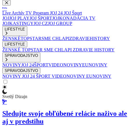
Live
Archív
TV Program
JOJ 24
JOJ Šport
JOJ
JOJ PLAY
JOJ ŠPORT
JOJKO
NADÁCIA TV
JOJ
KASTINGY
JOJ CZ
JOJ GROUP
LIFESTYLE
ŽENSKÉ
TOPSTAR
SME CHLAPI
ZDRAVIE
HISTORY
LIFESTYLE
ŽENSKÉ
TOPSTAR
SME CHLAPI
ZDRAVIE
HISTORY
SPRAVODAJSTVO
NOVINY
JOJ 24
ŠPORT
VIDEONOVINY
EUNOVINY
SPRAVODAJSTVO
NOVINY
JOJ 24
ŠPORT
VIDEONOVINY
EUNOVINY
Svetlý Dizajn
Sledujte svoje obľúbené relácie naživo ale
aj v predstihu