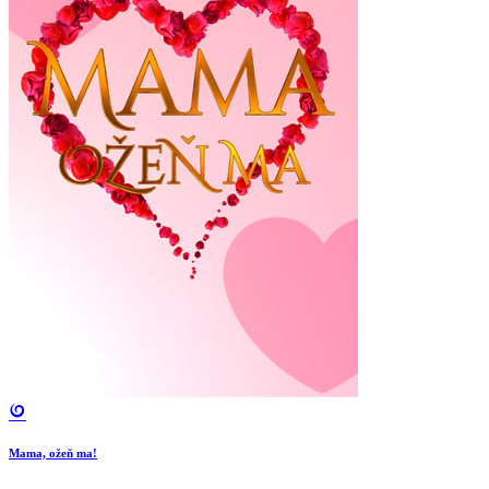
Mama, ožeň ma!