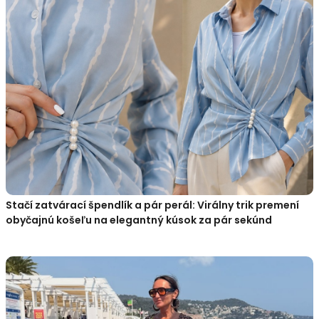
Stačí zatvárací špendlík a pár perál: Virálny trik premení
obyčajnú košeľu na elegantný kúsok za pár sekúnd