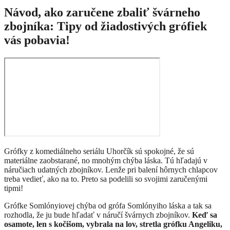
Návod, ako zaručene zbaliť švárneho
zbojníka: Tipy od žiadostivých grófiek
vás pobavia!
Grófky z komediálneho seriálu Uhorčík sú spokojné, že sú
materiálne zaobstarané, no mnohým chýba láska. Tú hľadajú v
náručiach udatných zbojníkov. Lenže pri balení hôrnych chlapcov
treba vedieť, ako na to. Preto sa podelili so svojimi zaručenými
tipmi!
Grófke Somlónyiovej chýba od grófa Somlónyiho láska a tak sa
rozhodla, že ju bude hľadať v náručí švárnych zbojníkov.
Keď sa
osamote, len s kočišom, vybrala na lov, stretla grófku Angeliku,