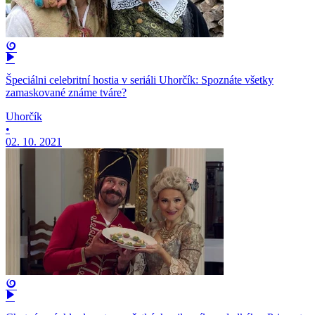
Špeciálni celebritní hostia v seriáli Uhorčík: Spoznáte všetky
zamaskované známe tváre?
Uhorčík
•
02. 10. 2021