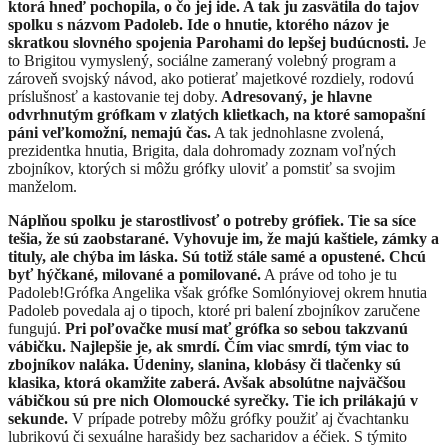
ktorá hneď pochopila, o čo jej ide. A tak ju zasvätila do tajov
spolku s názvom Padoleb. Ide o hnutie, ktorého názov
je
skratkou slovného spojenia Parohami do lepšej budúcnosti.
Je
to Brigitou vymyslený, sociálne zameraný volebný program a
zároveň svojský návod, ako potierať majetkové rozdiely, rodovú
príslušnosť a kastovanie tej doby.
Adresovaný, je hlavne
odvrhnutým grófkam v zlatých klietkach, na ktoré samopašní
páni veľkomožní, nemajú čas
.
A tak jednohlasne zvolená,
prezidentka hnutia, Brigita, dala dohromady zoznam voľných
zbojníkov, ktorých si môžu grófky uloviť a pomstiť sa svojim
manželom.
Náplňou spolku je starostlivosť o potreby grófiek. Tie sa síce
tešia, že sú zaobstarané. Vyhovuje im, že majú kaštiele, zámky a
tituly, ale chýba im láska. Sú totiž stále samé a opustené. Chcú
byť hýčkané, milované a pomilované.
A práve od toho je tu
Padoleb!
Grófka Angelika však grófke Somlónyiovej okrem hnutia
Padoleb povedala aj o tipoch, ktoré pri balení zbojníkov zaručene
fungujú.
Pri poľovačke musí mať grófka so sebou takzvanú
vábičku. Najlepšie je, ak smrdí. Čím viac smrdí, tým viac to
zbojníkov naláka.
Údeniny, slanina, klobásy či tlačenky sú
klasika, k
torá okamžite zaberá. Avšak absolútne najväčšou
vábičkou sú pre nich Olomoucké syrečky. Tie ich prilákajú v
sekunde.
V prípade potreby môžu grófky použiť aj čvachtanku
lubrikovú či
sexuálne harašidy
bez sacharidov a éčiek. S týmito