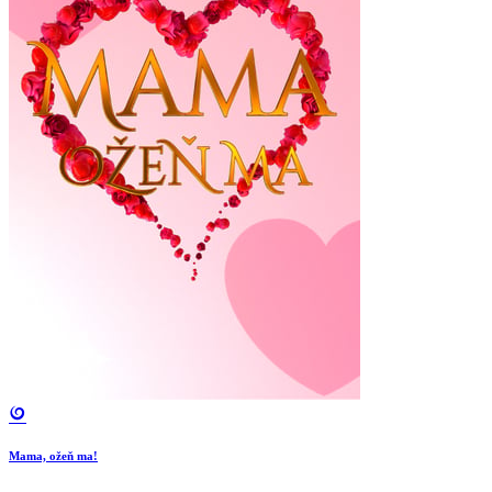
Mama, ožeň ma!