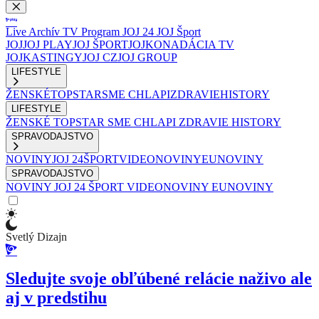
Live
Archív
TV Program
JOJ 24
JOJ Šport
JOJ
JOJ PLAY
JOJ ŠPORT
JOJKO
NADÁCIA TV
JOJ
KASTINGY
JOJ CZ
JOJ GROUP
LIFESTYLE
ŽENSKÉ
TOPSTAR
SME CHLAPI
ZDRAVIE
HISTORY
LIFESTYLE
ŽENSKÉ
TOPSTAR
SME CHLAPI
ZDRAVIE
HISTORY
SPRAVODAJSTVO
NOVINY
JOJ 24
ŠPORT
VIDEONOVINY
EUNOVINY
SPRAVODAJSTVO
NOVINY
JOJ 24
ŠPORT
VIDEONOVINY
EUNOVINY
Svetlý Dizajn
Sledujte svoje obľúbené relácie naživo ale
aj v predstihu