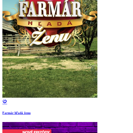
Farmár hľadá ženu