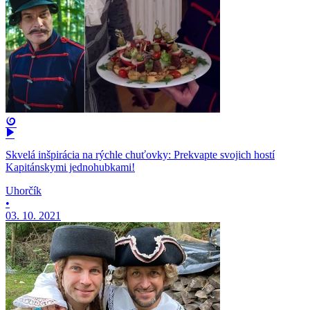
Skvelá inšpirácia na rýchle chuťovky: Prekvapte svojich hostí
Kapitánskymi jednohubkami!
Uhorčík
•
03. 10. 2021