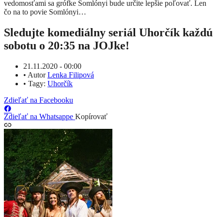
vedomosťami sa grófke Somlónyi bude určite lepšie poľovať. Len
čo na to povie Somlónyi…
Sledujte komediálny seriál Uhorčík každú
sobotu o 20:35 na JOJke!
21.11.2020 - 00:00
•
Autor
Lenka Filipová
•
Tagy:
Uhorčík
Zdieľať na Facebooku
Zdieľať na Whatsappe
Kopírovať