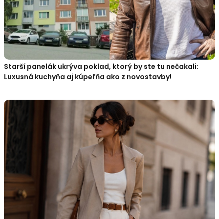
Starší panelák ukrýva poklad, ktorý by ste tu nečakali:
Luxusná kuchyňa aj kúpeľňa ako z novostavby!