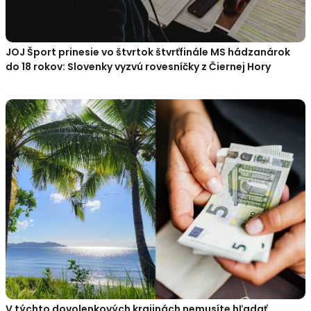
JOJ Šport prinesie vo štvrtok štvrťfinále MS hádzanárok
do 18 rokov: Slovenky vyzvú rovesníčky z Čiernej Hory
V týchto dovolenkových krajinách nemusíte hľadať