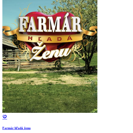
Farmár hľadá ženu