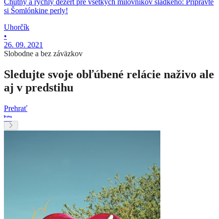
Chutný a rýchly dezert pre všetkých milovníkov sladkého: Pripravte
si Šomlónkine perly!
Uhorčík
•
26. 09. 2021
Slobodne a bez záväzkov
Sledujte svoje obľúbené relácie naživo ale
aj v predstihu
Prehrať