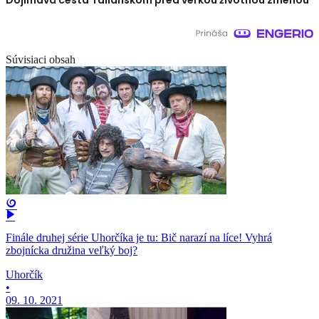
Dojímavá cesta Talianskom pred veľkou životnou zmenou
Súvisiaci obsah
Finále druhej série Uhorčíka je tu: Bič narazí na líce! Vyhrá
zbojnícka družina veľký boj?
Uhorčík
•
09. 10. 2021