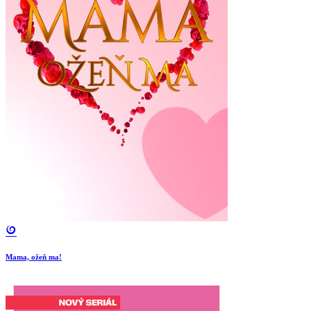
Mama, ožeň ma!