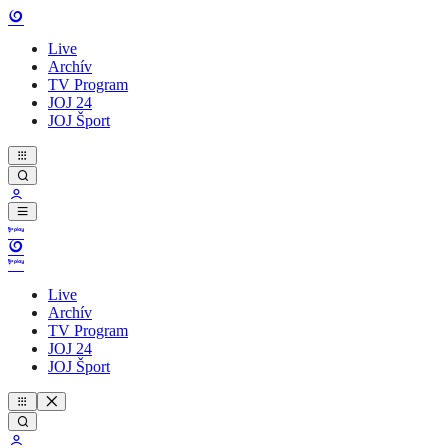
Live
Archív
TV Program
JOJ 24
JOJ Šport
Live
Archív
TV Program
JOJ 24
JOJ Šport