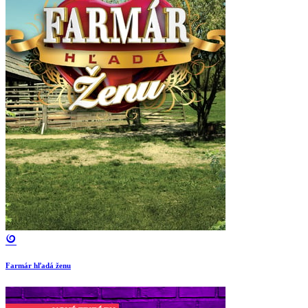
Farmár hľadá ženu