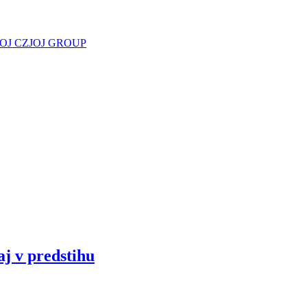
JOJ CZ
JOJ GROUP
aj v predstihu