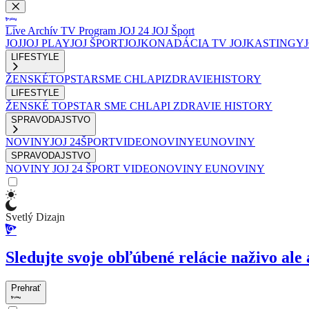
Live
Archív
TV Program
JOJ 24
JOJ Šport
JOJ
JOJ PLAY
JOJ ŠPORT
JOJKO
NADÁCIA TV JOJ
KASTINGY
LIFESTYLE
ŽENSKÉ
TOPSTAR
SME CHLAPI
ZDRAVIE
HISTORY
LIFESTYLE
ŽENSKÉ
TOPSTAR
SME CHLAPI
ZDRAVIE
HISTORY
SPRAVODAJSTVO
NOVINY
JOJ 24
ŠPORT
VIDEONOVINY
EUNOVINY
SPRAVODAJSTVO
NOVINY
JOJ 24
ŠPORT
VIDEONOVINY
EUNOVINY
Svetlý Dizajn
Sledujte svoje obľúbené relácie naživo ale 
Prehrať