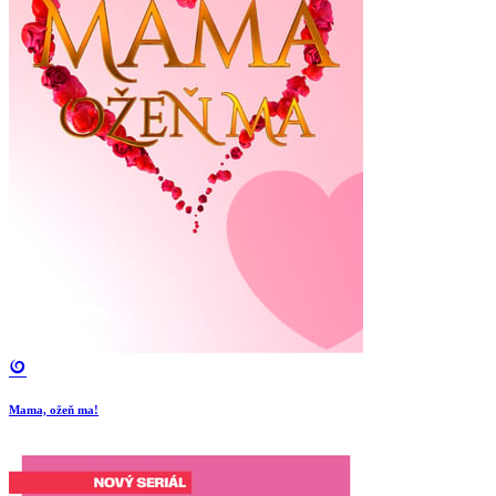
Mama, ožeň ma!