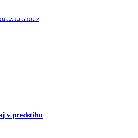
JOJ CZ
JOJ GROUP
aj v predstihu