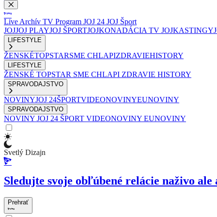
Live
Archív
TV Program
JOJ 24
JOJ Šport
JOJ
JOJ PLAY
JOJ ŠPORT
JOJKO
NADÁCIA TV JOJ
KASTINGY
LIFESTYLE
ŽENSKÉ
TOPSTAR
SME CHLAPI
ZDRAVIE
HISTORY
LIFESTYLE
ŽENSKÉ
TOPSTAR
SME CHLAPI
ZDRAVIE
HISTORY
SPRAVODAJSTVO
NOVINY
JOJ 24
ŠPORT
VIDEONOVINY
EUNOVINY
SPRAVODAJSTVO
NOVINY
JOJ 24
ŠPORT
VIDEONOVINY
EUNOVINY
Svetlý Dizajn
Sledujte svoje obľúbené relácie naživo ale 
Prehrať