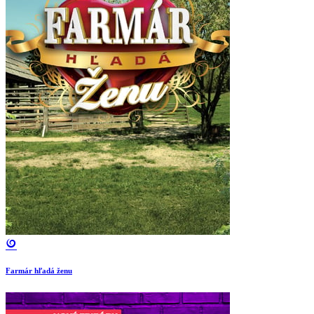
Farmár hľadá ženu