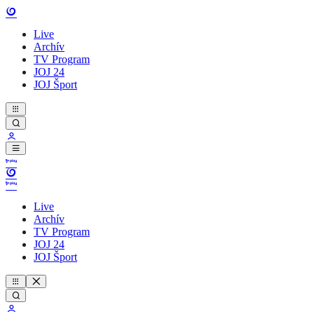
Live
Archív
TV Program
JOJ 24
JOJ Šport
Live
Archív
TV Program
JOJ 24
JOJ Šport