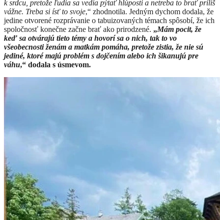
k srdcu, pretože ľudia sa vedia pýtať hlúposti a netreba to brať príliš
vážne. Treba si ísť to svoje
,“ zhodnotila. Jedným dychom dodala, že
jedine otvorené rozprávanie o tabuizovaných témach spôsobí, že ich
spoločnosť konečne začne brať ako prirodzené.
„
Mám pocit, že
keď sa otvárajú tieto témy a hovorí sa o nich, tak to vo
všeobecnosti ženám a matkám pomáha, pretože zistia, že nie sú
jediné, ktoré majú problém s dojčením alebo ich šikanujú pre
váhu
,“ dodala s úsmevom.