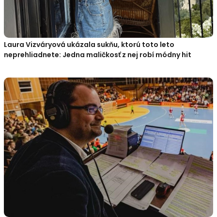
Laura Vizváryová ukázala sukňu, ktorú toto leto
neprehliadnete: Jedna maličkosť z nej robí módny hit