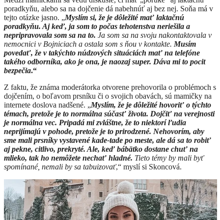
poradkyňu, alebo sa na dojčenie dá nabehnúť aj bez nej. Soňa má v
tejto otázke jasno. „
Myslím si, že je dôležité mať laktačnú
poradkyňu. Aj keď, ja som to počas tehotenstva neriešila a
nepripravovala som sa na to.
Ja som sa na svoju nakontaktovala v
nemocnici v Bojniciach a ostala som s ňou v kontakte.
Musím
povedať, že v takýchto núdzových situáciách mať na telefóne
takého odborníka, ako je ona, je naozaj super. Dáva mi to pocit
bezpečia
.“
Z faktu, že známa moderátorka otvorene prehovorila o problémoch s
dojčením, o boľavom prsníku či o svojich obavách, sú mamičky na
internete doslova nadšené. „
Myslím, že je dôležité hovoriť o týchto
témach, pretože je to normálna súčasť života. Dojčiť na verejnosti
je normálna vec. Pripadá mi zvláštne, že to niektorí ľudia
neprijímajú v pohode, pretože je to prirodzené. Nehovorím, aby
sme mali prsníky vystavené kade-tade po meste, ale dá sa to robiť
aj pekne, citlivo, prekryté. Ale, keď bábätko dostane chuť na
mlieko, tak ho nemôžete nechať hladné.
Tieto témy by mali byť
spomínané, nemali by sa tabuizovať
,“ myslí si Skoncová.