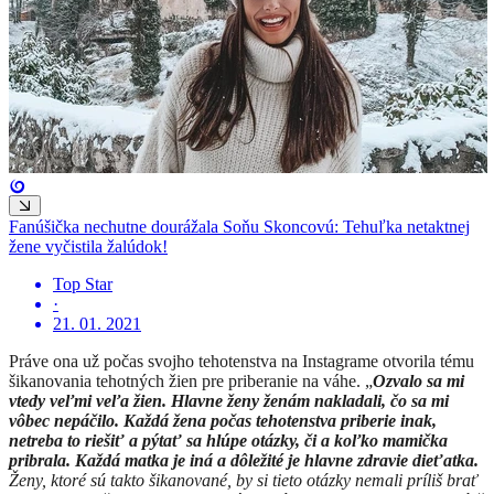
Fanúšička nechutne dourážala Soňu Skoncovú: Tehuľka netaktnej
žene vyčistila žalúdok!
Top Star
·
21. 01. 2021
Práve ona už počas svojho tehotenstva na Instagrame otvorila tému
šikanovania tehotných žien pre priberanie na váhe. „
Ozvalo sa mi
vtedy veľmi veľa žien. Hlavne ženy ženám nakladali, čo sa mi
vôbec nepáčilo. Každá žena počas tehotenstva priberie inak,
netreba to riešiť a pýtať sa hlúpe otázky, či a koľko mamička
pribrala. Každá matka je iná a dôležité je hlavne zdravie dieťatka.
Ženy, ktoré sú takto šikanované, by si tieto otázky nemali príliš brať