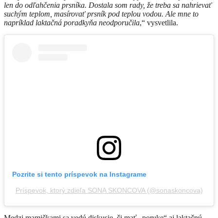
len do odľahčenia prsníka. Dostala som rady, že treba sa nahrievať
suchým teplom, masírovať prsník pod teplou vodou. Ale mne to
napríklad laktačná poradkyňa neodporučila
,“ vysvetlila.
Pozrite si tento príspevok na Instagrame
Príspevok, ktorý zdieľa SONA SKONCOVA (@sonaskoncova)
Medzi mamičkami sa vedú diskusie, či mať „poruke“ aj laktačnú