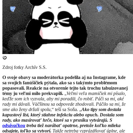
Zdroj fotky
Archív S.S.
O svoje obavy sa moderátorka podelila aj na Instagrame, kde
sa svojich fanúšičiek pýtala, ako sa s takýmto problémom
popasovali. Reakcie na otvorenie tejto tak trochu tabuizovanej
témy ju veľmi milo prekvapili.
„
Veľmi veľa mamičiek mi písalo,
keďže som ich vyzvala, aby mi poradili, čo robiť. Páči sa mi, aké
rady mi dávali. Väčšinou sa odpovede zhodovali. Páčilo sa mi, že
sme ako ženy držali spolu
,“ teší sa Soňa. „
Ako tipy som dostala
kapustový list, ktorý stiahne infekciu alebo opuch. Dostala som
rady, ako masírovať hrče, ktoré sa v prsníku vytvárajú. S
odsávačkou
treba tiež narábať opatrne, pretože koľko mlieka
odsajete, toľko sa vytvorí.
Takže netreba vyprázdňovať úplne, ale