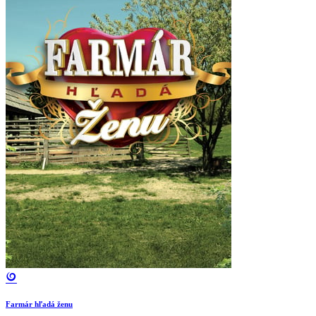
Farmár hľadá ženu