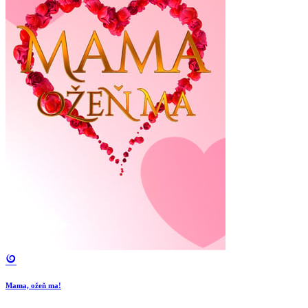
Mama, ožeň ma!