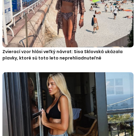
Zvierací vzor hlási veľký návrat: Sisa Sklovská ukázala
plavky, ktoré sú toto leto neprehliadnuteľné