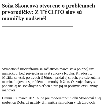
Soňa Skoncová otvorene o problémoch
prvorodičky: Z TÝCHTO slov sú
mamičky nadšené!
Sympatická moderátorka sa začiatkom marca stala po prvý raz
mamičkou, keď priviedla na svet synčeka Robka. K radosti z
bábätka sa však po dvoch týždňoch pridal aj strach, pretože známa
mamina bojovala s problémom mnohých žien. O svoje obavy sa
podelila aj na sociálnych sieťach a pre joj.sk poskytla exkluzívny
rozhovor!
Dátum 10. marec 2021 bude pre moderátorku Soňu Skoncovú a jej
snúbenca Roba už navždy tým najkrajším dňom v ich životoch.