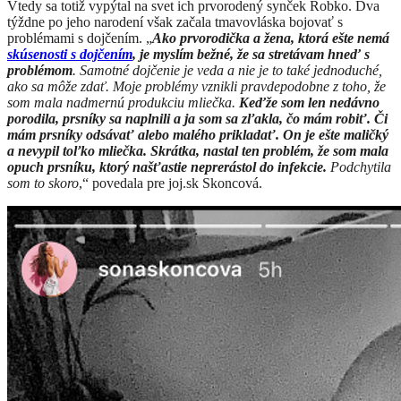
Vtedy sa totiž vypýtal na svet ich prvorodený synček Robko. Dva
týždne po jeho narodení však začala tmavovláska bojovať s
problémami s dojčením. „
Ako prvorodička a žena, ktorá ešte nemá
skúsenosti s dojčením
, je myslím bežné, že sa stretávam hneď s
problémom
. Samotné dojčenie je veda a nie je to také jednoduché,
ako sa môže zdať. Moje problémy vznikli pravdepodobne z toho, že
som mala nadmernú produkciu mliečka.
Keďže som len nedávno
porodila, prsníky sa naplnili a ja som sa zľakla, čo mám robiť. Či
mám prsníky odsávať alebo malého prikladať. On je ešte maličký
a nevypil toľko mliečka. Skrátka, nastal ten problém, že som mala
opuch prsníku, ktorý našťastie neprerástol do infekcie.
Podchytila
som to skoro
,“ povedala pre joj.sk Skoncová.