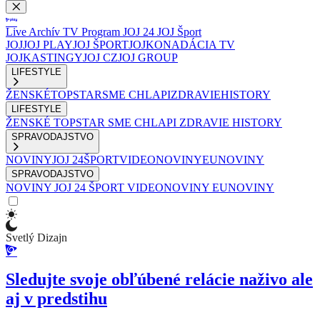
Live
Archív
TV Program
JOJ 24
JOJ Šport
JOJ
JOJ PLAY
JOJ ŠPORT
JOJKO
NADÁCIA TV
JOJ
KASTINGY
JOJ CZ
JOJ GROUP
LIFESTYLE
ŽENSKÉ
TOPSTAR
SME CHLAPI
ZDRAVIE
HISTORY
LIFESTYLE
ŽENSKÉ
TOPSTAR
SME CHLAPI
ZDRAVIE
HISTORY
SPRAVODAJSTVO
NOVINY
JOJ 24
ŠPORT
VIDEONOVINY
EUNOVINY
SPRAVODAJSTVO
NOVINY
JOJ 24
ŠPORT
VIDEONOVINY
EUNOVINY
Svetlý Dizajn
Sledujte svoje obľúbené relácie naživo ale
aj v predstihu