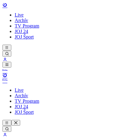
Live
Archív
TV Program
JOJ 24
JOJ Šport
Live
Archív
TV Program
JOJ 24
JOJ Šport