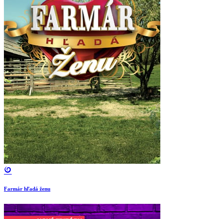
Farmár hľadá ženu