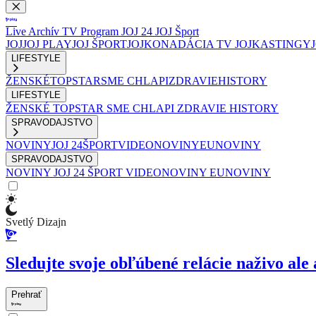
Live
Archív
TV Program
JOJ 24
JOJ Šport
JOJ
JOJ PLAY
JOJ ŠPORT
JOJKO
NADÁCIA TV JOJ
KASTINGY
LIFESTYLE
ŽENSKÉ
TOPSTAR
SME CHLAPI
ZDRAVIE
HISTORY
LIFESTYLE
ŽENSKÉ
TOPSTAR
SME CHLAPI
ZDRAVIE
HISTORY
SPRAVODAJSTVO
NOVINY
JOJ 24
ŠPORT
VIDEONOVINY
EUNOVINY
SPRAVODAJSTVO
NOVINY
JOJ 24
ŠPORT
VIDEONOVINY
EUNOVINY
Svetlý Dizajn
Sledujte svoje obľúbené relácie naživo ale 
Prehrať