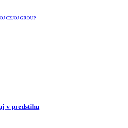
JOJ CZ
JOJ GROUP
aj v predstihu