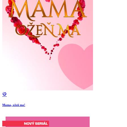
Mama, ožeň ma!