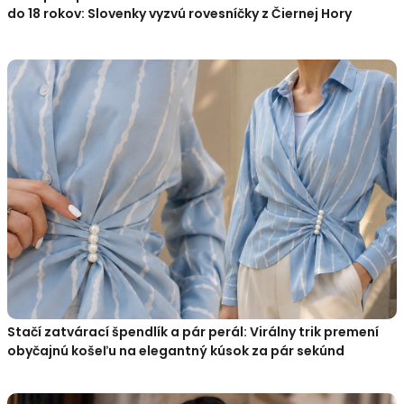
do 18 rokov: Slovenky vyzvú rovesníčky z Čiernej Hory
Stačí zatvárací špendlík a pár perál: Virálny trik premení
obyčajnú košeľu na elegantný kúsok za pár sekúnd