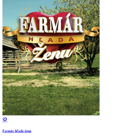
Farmár hľadá ženu