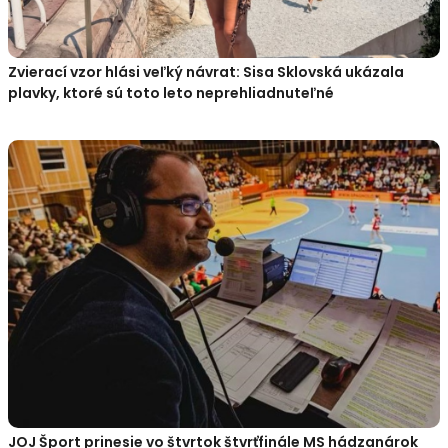
Zvierací vzor hlási veľký návrat: Sisa Sklovská ukázala
plavky, ktoré sú toto leto neprehliadnuteľné
JOJ Šport prinesie vo štvrtok štvrťfinále MS hádzanárok