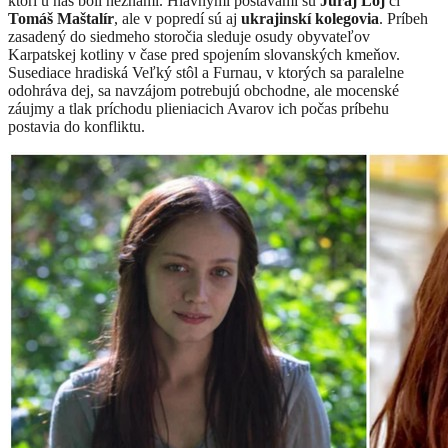
ktorí u nás boli neznámi. Hlavnými postavami sú
Juraj Loj
či
Tomáš Maštalír
, ale v popredí sú aj
ukrajinskí kolegovia
.
Príbeh
zasadený do siedmeho storočia sleduje osudy obyvateľov
Karpatskej kotliny v čase pred spojením slovanských kmeňov.
Susediace hradiská Veľký stôl a Furnau, v ktorých sa paralelne
odohráva dej, sa navzájom potrebujú obchodne, ale mocenské
záujmy a tlak príchodu plieniacich Avarov ich počas príbehu
postavia do konfliktu.