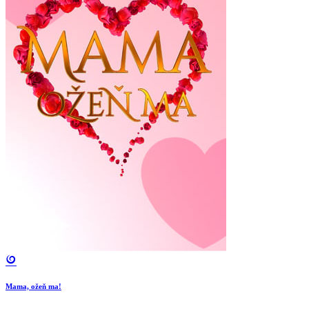
Mama, ožeň ma!