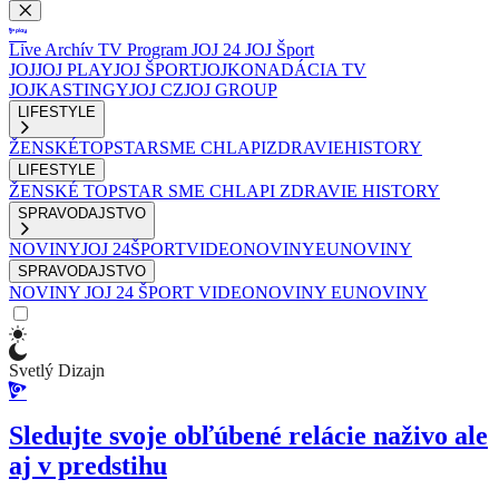
Live
Archív
TV Program
JOJ 24
JOJ Šport
JOJ
JOJ PLAY
JOJ ŠPORT
JOJKO
NADÁCIA TV
JOJ
KASTINGY
JOJ CZ
JOJ GROUP
LIFESTYLE
ŽENSKÉ
TOPSTAR
SME CHLAPI
ZDRAVIE
HISTORY
LIFESTYLE
ŽENSKÉ
TOPSTAR
SME CHLAPI
ZDRAVIE
HISTORY
SPRAVODAJSTVO
NOVINY
JOJ 24
ŠPORT
VIDEONOVINY
EUNOVINY
SPRAVODAJSTVO
NOVINY
JOJ 24
ŠPORT
VIDEONOVINY
EUNOVINY
Svetlý Dizajn
Sledujte svoje obľúbené relácie naživo ale
aj v predstihu