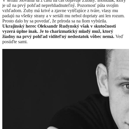
​V seriáli Slovania sa z času na čas objavuje Zubatý. Blondiak, ktorý
je už na prvý pohľad neprehliadnuteľný. Pozornosť púta svojím
vzhľadom. Zuby má krivé a zjavne vytŕčajúce z tváre, vlasy mu
padajú na všetky strany a v seriáli mu nebol dopriaty ani len rozum.
Prosto dalo by sa povedať, že príroda sa na ňom vybúrila.
Ukrajinský herec Oleksandr Rudynský však v skutočnosti
vyzerá úplne inak. Je to charizmatický mladý muž, ktorý
žiadny na prvý pohľad viditeľný nedostatok vôbec nemá.
Veď
posúďte sami.