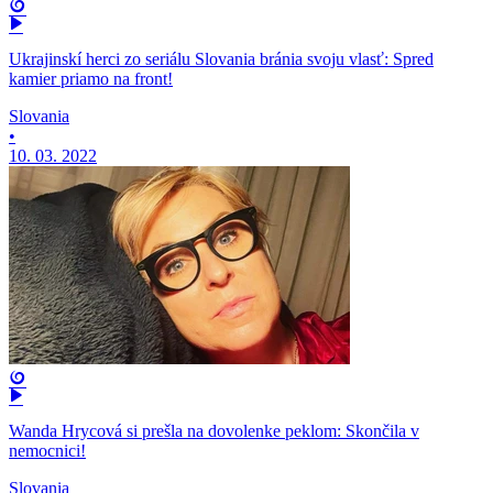
Ukrajinskí herci zo seriálu Slovania bránia svoju vlasť: Spred
kamier priamo na front!
Slovania
•
10. 03. 2022
Wanda Hrycová si prešla na dovolenke peklom: Skončila v
nemocnici!
Slovania