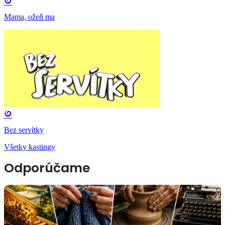
Mama, ožeň ma
Bez servítky
Všetky kastingy
Odporúčame