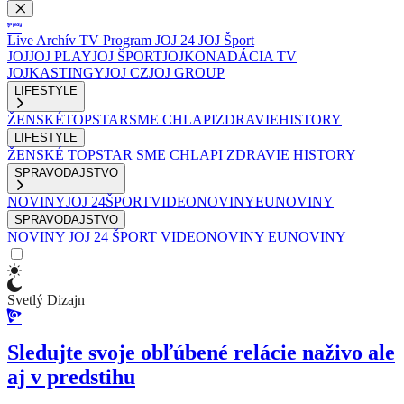
Live
Archív
TV Program
JOJ 24
JOJ Šport
JOJ
JOJ PLAY
JOJ ŠPORT
JOJKO
NADÁCIA TV
JOJ
KASTINGY
JOJ CZ
JOJ GROUP
LIFESTYLE
ŽENSKÉ
TOPSTAR
SME CHLAPI
ZDRAVIE
HISTORY
LIFESTYLE
ŽENSKÉ
TOPSTAR
SME CHLAPI
ZDRAVIE
HISTORY
SPRAVODAJSTVO
NOVINY
JOJ 24
ŠPORT
VIDEONOVINY
EUNOVINY
SPRAVODAJSTVO
NOVINY
JOJ 24
ŠPORT
VIDEONOVINY
EUNOVINY
Svetlý Dizajn
Sledujte svoje obľúbené relácie naživo ale
aj v predstihu