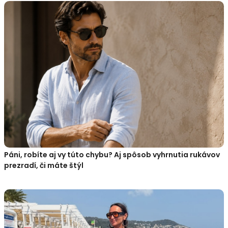
Páni, robíte aj vy túto chybu? Aj spôsob vyhrnutia rukávov
prezradí, či máte štýl