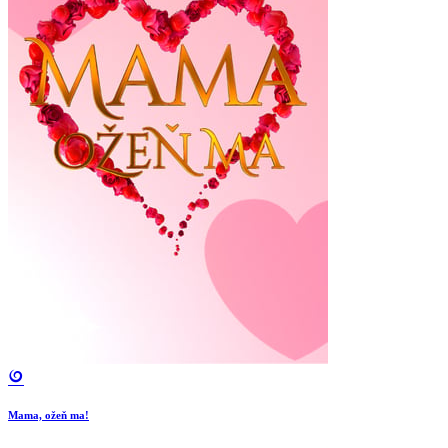
Mama, ožeň ma!