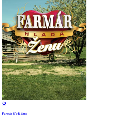
Farmár hľadá ženu