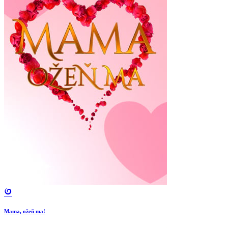
Mama, ožeň ma!