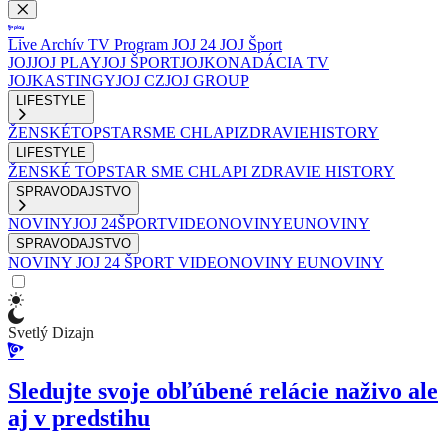
Live
Archív
TV Program
JOJ 24
JOJ Šport
JOJ
JOJ PLAY
JOJ ŠPORT
JOJKO
NADÁCIA TV
JOJ
KASTINGY
JOJ CZ
JOJ GROUP
LIFESTYLE
ŽENSKÉ
TOPSTAR
SME CHLAPI
ZDRAVIE
HISTORY
LIFESTYLE
ŽENSKÉ
TOPSTAR
SME CHLAPI
ZDRAVIE
HISTORY
SPRAVODAJSTVO
NOVINY
JOJ 24
ŠPORT
VIDEONOVINY
EUNOVINY
SPRAVODAJSTVO
NOVINY
JOJ 24
ŠPORT
VIDEONOVINY
EUNOVINY
Svetlý Dizajn
Sledujte svoje obľúbené relácie naživo ale
aj v predstihu