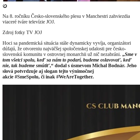
Na 8. ročníku Česko-slovenského plesu v Manchestri zahviezdia
viaceré tváre televízie JOJ.
Zdroj fotky
TV JOJ
Hoci sa pandemická situácia stále dynamicky vyvíja, organizátori
dúfajú, že otvoreniu najväčšej spoločenskej udalosti pre česko-
slovenskú komunitu v ostrovnej monarchii už nič nezabráni.
„
Sme v
tom všetci spolu, keď sa nám to podarí, budeme oslavovať, keď
nie, tak budeme smútiť
,“ dodal s úsmevom Michal Bodnár. Jeho
slová potvrdzuje aj slogan tejto výnimočnej
akcie #SmeSpolu, či inak #WeAreTogether.