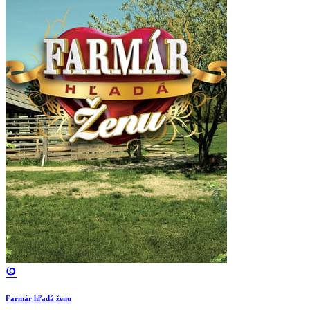
Farmár hľadá ženu