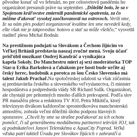
pôvodne konať už vo februári, no pre celosvetovú pandémiu ho
organizátori presunuli práve na september. „
Dôležité bolo, že sa v
Spojenom kráľovstve zmiernili pandemické opatrenia, za čo
môžme ďakovať vysokej zaočkovanosti na ostrovoch.
Verili sme,
že sa nám ples podarí zorganizovať kvalitne len sme nevedeli kedy,
ešte však nie je takpovediac hotovo a stať sa môže všeličo
,“ vysvetlil
riaditeľ plesu Michal Bodnár.
Na prestížnom podujatí sa Slovákom a Čechom žijúcim vo
Veľkej Británii predstavia
naozaj zvučné mená. Svoju účasť
prisľúbil
muzikant
Ondrej Kandráč a vynikajúca
kapela Sokoly. Do Manchestru mieri aj sexi moderátorka TOP
Star-u Erika Barkolová a ťahákom pre hostí bude
určite aj
český herec, hudobník
a porotca zo šou Česko Slovensko má
talent
Jakub Prachař.
Na spoločenskej udalosti sa však zúčastnia
aj
predstavitelia českého a slovenského veľvyslanectva, či minister
hospodárstva a podpredseda vlády SR Richard Sulík. Organizátori,
ale chystajú pre prítomných mnoho ďa
l
ších prekvapení. Podľa slov
PR manažéra plesu a redaktora TV JOJ, Petra Mikitiča, ktorý
televíznym divákom každoročne sprostredkováva manchesterskú
atmosféru, zohrala veľmi dôležitú úlohu podpora hlavných
sponzorov. „
Chceli by sme sa strašne poďakovať za ich ochotu
pomôcť, či už generálnemu mediálnemu partnerovi televízii JOJ, tak
aj podnikateľovi Janovi Telenskému a AquaCity Poprad. Veľká
vďaka patrí taktiež Úradu pre Slovákov žijúcich v zahraničí a