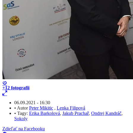
+12
fotografii
06.09.2021 - 16:30
•
Autor
Peter Mikitic
,
Lenka Filipová
•
Tagy:
Erika Barkolová
,
Jakub Prachař
,
Ondrej Kandráč
,
Sokoly
Zdieľať na Facebooku