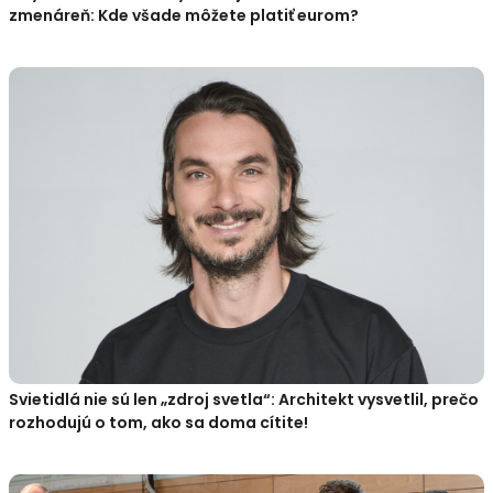
zmenáreň: Kde všade môžete platiť eurom?
Svietidlá nie sú len „zdroj svetla“: Architekt vysvetlil, prečo
rozhodujú o tom, ako sa doma cítite!