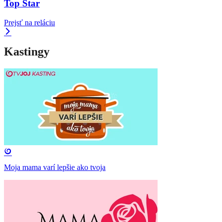
Top Star
Prejsť na reláciu
Kastingy
Moja mama varí lepšie ako tvoja