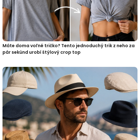
Máte doma voľné tričko? Tento jednoduchý trik z neho za
pár sekúnd urobí štýlový crop top