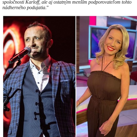
spoločnosti Karloff, ale aj ostatným menším podporovateľom tohto
nádherného podujatia
.”