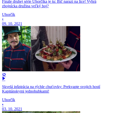
Finále druhej série Uhorčíka je tu: Bič narazí na líce! Vyhrá
zbojnícka družina veľký boj?
Uhorčík
•
09. 10. 2021
Skvelá inšpirácia na rýchle chuťovky: Prekvapte svojich hostí
Kapitánskymi jednohubkami!
Uhorčík
•
03. 10. 2021