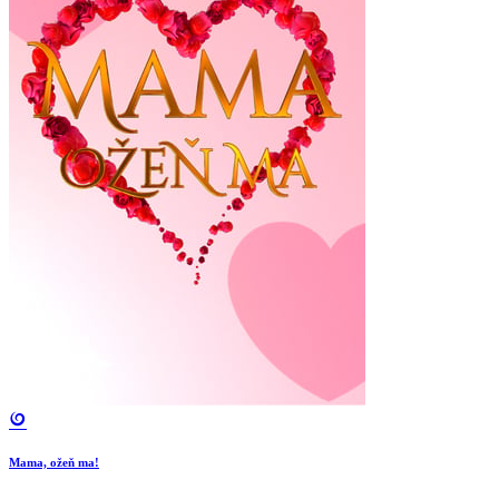
Mama, ožeň ma!