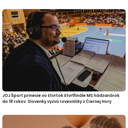
JOJ Šport prinesie vo štvrtok štvrťfinále MS hádzanárok
do 18 rokov: Slovenky vyzvú rovesníčky z Čiernej Hory