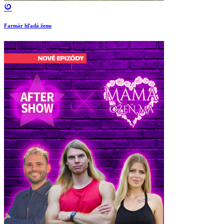
Farmár hľadá ženu