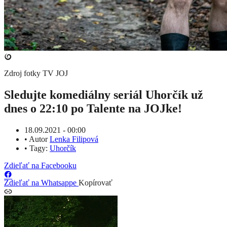
Zdroj fotky
TV JOJ
Sledujte komediálny seriál Uhorčík už
dnes o 22:10 po Talente na JOJke!
18.09.2021 - 00:00
•
Autor
Lenka Filipová
•
Tagy:
Uhorčík
Zdieľať na Facebooku
Zdieľať na Whatsappe
Kopírovať