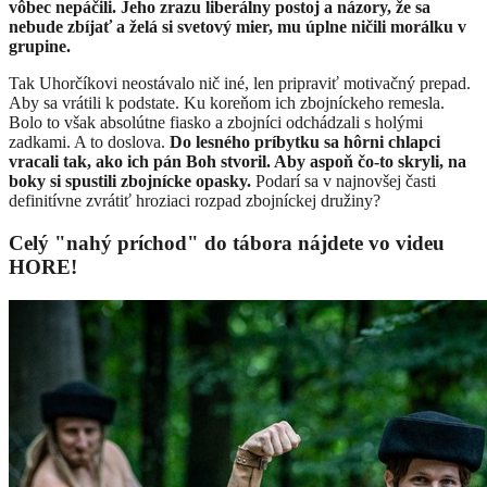
vôbec nepáčili. Jeho zrazu liberálny postoj a názory, že sa
nebude zbíjať a želá si svetový mier, mu úplne ničili morálku v
grupine.
Tak Uhorčíkovi neostávalo nič iné, len pripraviť motivačný prepad.
Aby sa vrátili k podstate. Ku koreňom ich zbojníckeho remesla.
Bolo to však absolútne fiasko a zbojníci odchádzali s holými
zadkami. A to doslova.
Do lesného príbytku sa hôrni chlapci
vracali tak, ako ich pán Boh stvoril. Aby aspoň čo-to skryli, na
boky si spustili zbojnícke opasky.
Podarí sa v najnovšej časti
definitívne zvrátiť hroziaci rozpad zbojníckej družiny?
Celý "nahý príchod" do tábora nájdete vo videu
HORE!