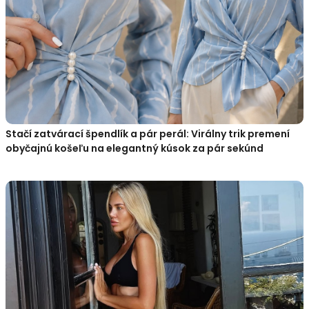
Stačí zatvárací špendlík a pár perál: Virálny trik premení
obyčajnú košeľu na elegantný kúsok za pár sekúnd