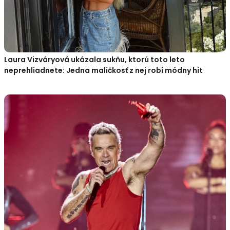
Laura Vizváryová ukázala sukňu, ktorú toto leto
neprehliadnete: Jedna maličkosť z nej robí módny hit