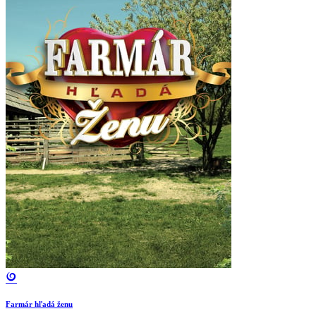
Farmár hľadá ženu