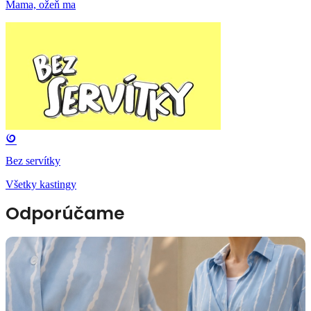
Mama, ožeň ma
Bez servítky
Všetky kastingy
Odporúčame