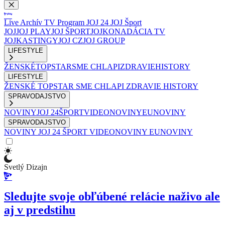
Live
Archív
TV Program
JOJ 24
JOJ Šport
JOJ
JOJ PLAY
JOJ ŠPORT
JOJKO
NADÁCIA TV
JOJ
KASTINGY
JOJ CZ
JOJ GROUP
LIFESTYLE
ŽENSKÉ
TOPSTAR
SME CHLAPI
ZDRAVIE
HISTORY
LIFESTYLE
ŽENSKÉ
TOPSTAR
SME CHLAPI
ZDRAVIE
HISTORY
SPRAVODAJSTVO
NOVINY
JOJ 24
ŠPORT
VIDEONOVINY
EUNOVINY
SPRAVODAJSTVO
NOVINY
JOJ 24
ŠPORT
VIDEONOVINY
EUNOVINY
Svetlý Dizajn
Sledujte svoje obľúbené relácie naživo ale
aj v predstihu