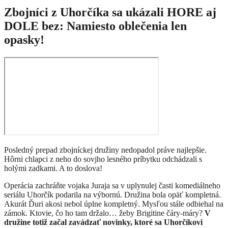
Zbojníci z Uhorčíka sa ukázali HORE aj
DOLE bez: Namiesto oblečenia len
opasky!
Posledný prepad zbojníckej družiny nedopadol práve najlepšie.
Hôrni chlapci z neho do sovjho lesného príbytku odchádzali s
holými zadkami. A to doslova!
Operácia zachráňte vojaka Juraja sa v uplynulej časti komediálneho
seriálu Uhorčík podarila na výbornú. Družina bola opäť kompletná.
Akurát Ďuri akosi nebol úplne kompletný. Mysľou stále odbiehal na
zámok. Ktovie, čo ho tam držalo… žeby Brigitine čáry-máry?
V
družine totiž začal zavádzať novinky, ktoré sa Uhorčíkovi