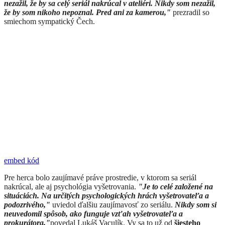
nezažil, že by sa celý seriál nakrúcal v ateliéri. Nikdy som nezažil,
že by som nikoho nepoznal. Pred ani za kamerou,"
prezradil so
smiechom sympatický Čech.
embed kód
​Pre herca bolo zaujímavé práve prostredie, v ktorom sa seriál
nakrúcal, ale aj psychológia vyšetrovania.
"Je to celé založené na
situáciách. Na určitých psychologických hrách vyšetrovateľa a
podozrivého,"
uviedol ďalšiu zaujímavosť zo seriálu.
Nikdy som si
neuvedomil spôsob, ako funguje vzťah vyšetrovateľa a
prokurátora,"
povedal Lukáš Vaculík. Vy sa to už od
šiesteho