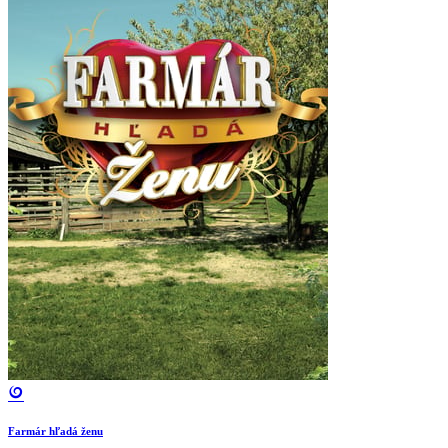
Farmár hľadá ženu