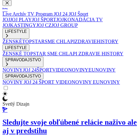
Live
Archív
TV Program
JOJ 24
JOJ Šport
JOJ
JOJ PLAY
JOJ ŠPORT
JOJKO
NADÁCIA TV
JOJ
KASTINGY
JOJ CZ
JOJ GROUP
LIFESTYLE
ŽENSKÉ
TOPSTAR
SME CHLAPI
ZDRAVIE
HISTORY
LIFESTYLE
ŽENSKÉ
TOPSTAR
SME CHLAPI
ZDRAVIE
HISTORY
SPRAVODAJSTVO
NOVINY
JOJ 24
ŠPORT
VIDEONOVINY
EUNOVINY
SPRAVODAJSTVO
NOVINY
JOJ 24
ŠPORT
VIDEONOVINY
EUNOVINY
Svetlý Dizajn
Sledujte svoje obľúbené relácie naživo ale
aj v predstihu