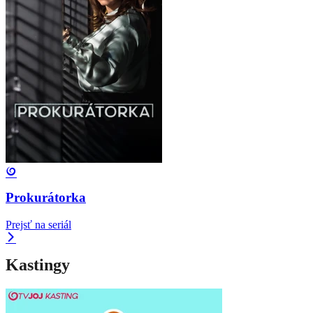
Prokurátorka
Prejsť na seriál
Kastingy