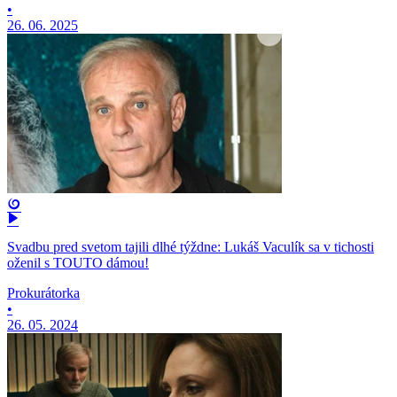
•
26. 06. 2025
Svadbu pred svetom tajili dlhé týždne: Lukáš Vaculík sa v tichosti
oženil s TOUTO dámou!
Prokurátorka
•
26. 05. 2024