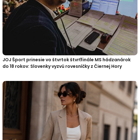
JOJ Šport prinesie vo štvrtok štvrťfinále MS hádzanárok
do 18 rokov: Slovenky vyzvú rovesníčky z Čiernej Hory