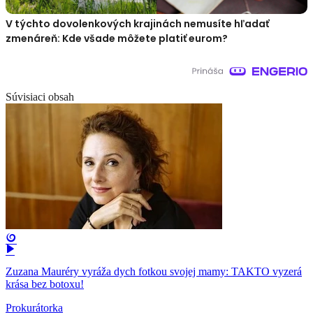
V týchto dovolenkových krajinách nemusíte hľadať
zmenáreň: Kde všade môžete platiť eurom?
Súvisiaci obsah
Zuzana Mauréry vyráža dych fotkou svojej mamy: TAKTO vyzerá
krása bez botoxu!
Prokurátorka