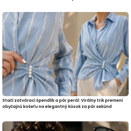
Stačí zatvárací špendlík a pár perál: Virálny trik premení
obyčajnú košeľu na elegantný kúsok za pár sekúnd