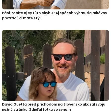
Páni, robíte aj vy túto chybu? Aj spôsob vyhrnutia rukávov
prezradí, či máte štýl
David Guetta pred príchodom na Slovensko ukázal svoju
nežnú stránku: Zdieľal fotku so synom