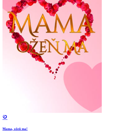
Mama, ožeň ma!