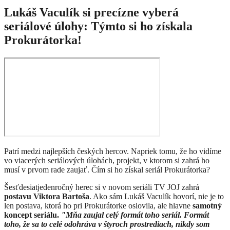
Lukáš Vaculík si precízne vyberá
seriálové úlohy: Týmto si ho získala
Prokurátorka!
Patrí medzi najlepších českých hercov. Napriek tomu, že ho vidíme
vo viacerých seriálových úlohách, projekt, v ktorom si zahrá ho
musí v prvom rade zaujať. Čím si ho získal seriál Prokurátorka?
Šesťdesiatjedenročný herec si v novom seriáli TV JOJ zahrá
postavu Viktora Bartoša
. Ako sám Lukáš Vaculík hovorí, nie je to
len postava, ktorá ho pri Prokurátorke oslovila, ale hlavne
samotný
koncept seriálu.
"Mňa zaujal celý formát toho seriál. Formát
toho, že sa to celé odohráva v štyroch prostrediach, nikdy som