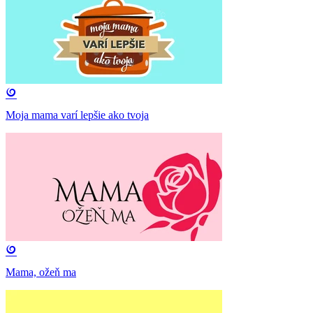
Moja mama varí lepšie ako tvoja
Mama, ožeň ma