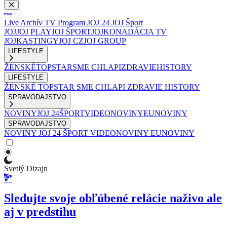
Live
Archív
TV Program
JOJ 24
JOJ Šport
JOJ
JOJ PLAY
JOJ ŠPORT
JOJKO
NADÁCIA TV
JOJ
KASTINGY
JOJ CZ
JOJ GROUP
LIFESTYLE
ŽENSKÉ
TOPSTAR
SME CHLAPI
ZDRAVIE
HISTORY
LIFESTYLE
ŽENSKÉ
TOPSTAR
SME CHLAPI
ZDRAVIE
HISTORY
SPRAVODAJSTVO
NOVINY
JOJ 24
ŠPORT
VIDEONOVINY
EUNOVINY
SPRAVODAJSTVO
NOVINY
JOJ 24
ŠPORT
VIDEONOVINY
EUNOVINY
Svetlý Dizajn
Sledujte svoje obľúbené relácie naživo ale
aj v predstihu