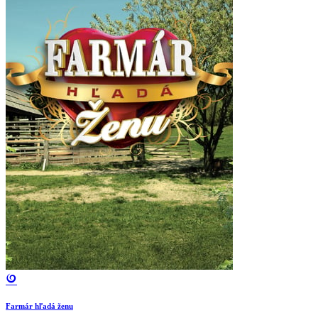
Farmár hľadá ženu