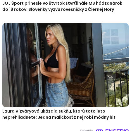
JOJ Šport prinesie vo štvrtok štvrťfinále MS hádzanárok
do 18 rokov: Slovenky vyzvú rovesníčky z Čiernej Hory
Laura Vizváryová ukázala sukňu, ktorú toto leto
neprehliadnete: Jedna maličkosť z nej robí módny hit