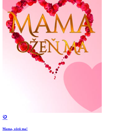
Mama, ožeň ma!