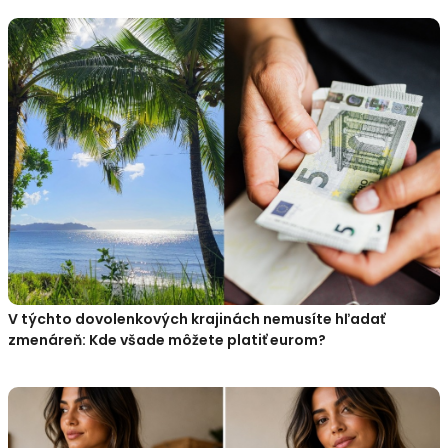
V týchto dovolenkových krajinách nemusíte hľadať
zmenáreň: Kde všade môžete platiť eurom?