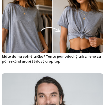
Máte doma voľné tričko? Tento jednoduchý trik z neho za
pár sekúnd urobí štýlový crop top