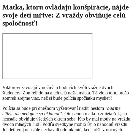
Matka, ktorú ovládajú konšpirácie, nájde
svoje deti mŕtve: Z vraždy obviňuje celú
spoločnosť!
Viktorovi zavolajú v nočných hodinách kvôli vražde dvoch
študentov. Zomreli doma a ich telá našla matka. Tá vie o tom, prečo
zomreli zrejme viac, než si bude polícia spočiatku myslieť!
Polícia sa bude pri dnešnom vyšetrovaní riadiť heslom
"buďme
citliví, ale nedajme sa oklamať".
Otrasenou matkou zmieta šok, no
neustále obviňuje všetkých okrem seba. Kto by mal motív na vraždu
dvoch mladých ľud? Podľa svedkyne mohlo ísť o náhodnú vraždu.
Jej deti vraj neustále nechávali odomknuté, keď prišli z nočných