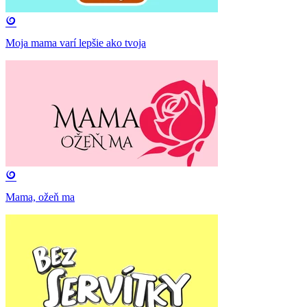
Moja mama varí lepšie ako tvoja
Mama, ožeň ma