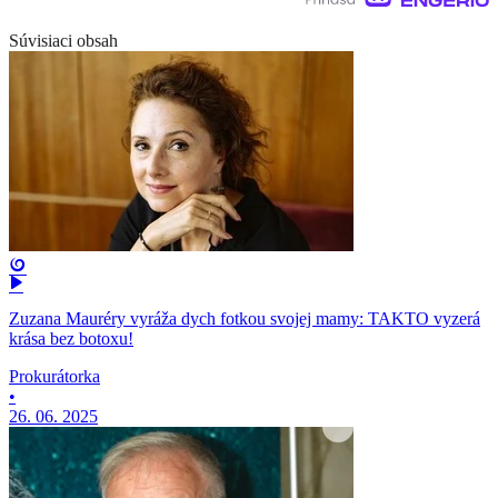
Súvisiaci obsah
Zuzana Mauréry vyráža dych fotkou svojej mamy: TAKTO vyzerá
krása bez botoxu!
Prokurátorka
•
26. 06. 2025