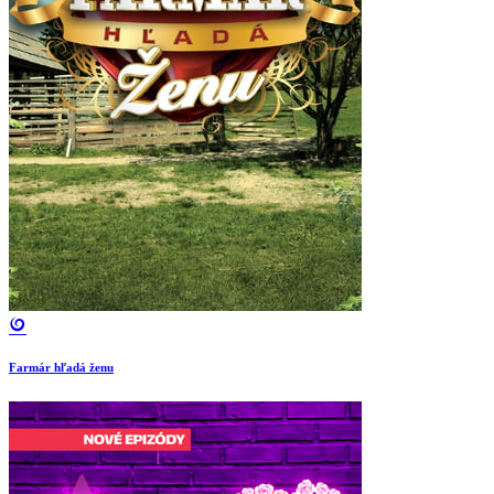
Farmár hľadá ženu