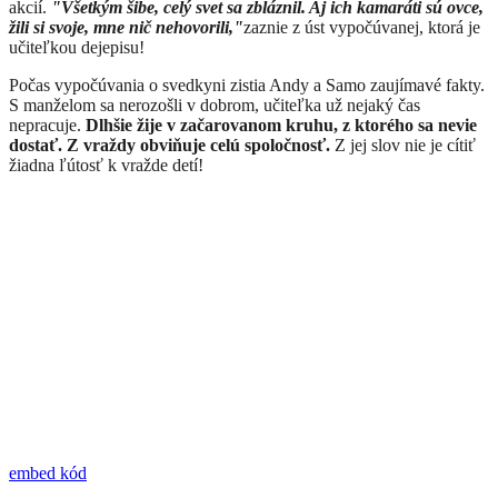
akcií.
"Všetkým šibe, celý svet sa zbláznil. Aj ich kamaráti sú ovce,
žili si svoje, mne nič nehovorili,"
zaznie z úst vypočúvanej, ktorá je
učiteľkou dejepisu!
Počas vypočúvania o svedkyni zistia Andy a Samo zaujímavé fakty.
S manželom sa nerozošli v dobrom, učiteľka už nejaký čas
nepracuje.
Dlhšie žije v začarovanom kruhu, z ktorého sa nevie
dostať. Z vraždy obviňuje celú spoločnosť.
Z jej slov nie je cítiť
žiadna ľútosť k vražde detí!
embed kód