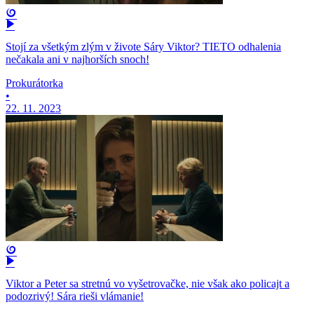
Stojí za všetkým zlým v živote Sáry Viktor? TIETO odhalenia
nečakala ani v najhorších snoch!
Prokurátorka
•
22. 11. 2023
Viktor a Peter sa stretnú vo vyšetrovačke, nie však ako policajt a
podozrivý! Sára rieši vlámanie!