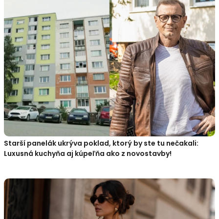
Starší panelák ukrýva poklad, ktorý by ste tu nečakali:
Luxusná kuchyňa aj kúpeľňa ako z novostavby!