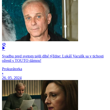
Svadbu pred svetom tajili dlhé týždne: Lukáš Vaculík sa v tichosti
oženil s TOUTO dámou!
Prokurátorka
•
26. 05. 2024