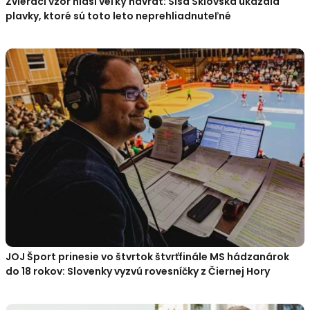
Zvierací vzor hlási veľký návrat: Sisa Sklovská ukázala
plavky, ktoré sú toto leto neprehliadnuteľné
JOJ Šport prinesie vo štvrtok štvrťfinále MS hádzanárok
do 18 rokov: Slovenky vyzvú rovesníčky z Čiernej Hory