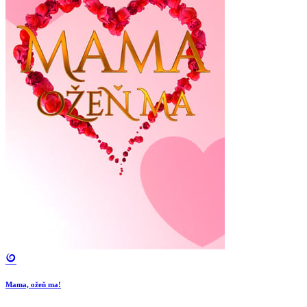
Mama, ožeň ma!