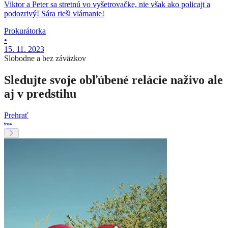
Viktor a Peter sa stretnú vo vyšetrovačke, nie však ako policajt a
podozrivý! Sára rieši vlámanie!
Prokurátorka
•
15. 11. 2023
Slobodne a bez záväzkov
Sledujte svoje obľúbené relácie naživo ale
aj v predstihu
Prehrať