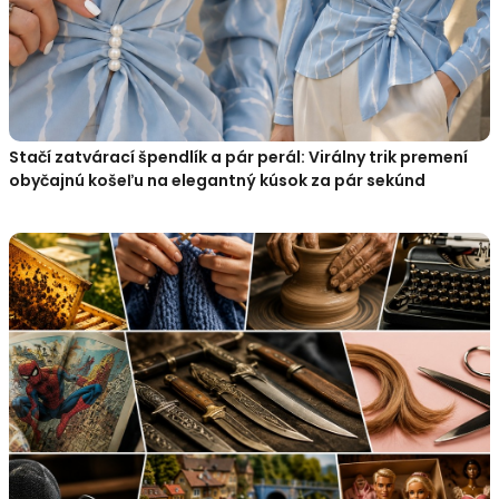
Stačí zatvárací špendlík a pár perál: Virálny trik premení
obyčajnú košeľu na elegantný kúsok za pár sekúnd