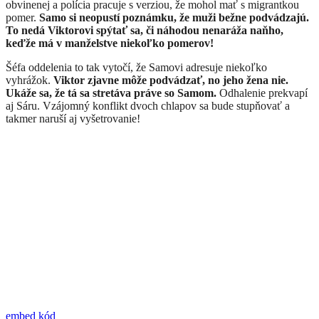
obvinenej a polícia pracuje s verziou, že mohol mať s migrantkou
pomer.
Samo si neopustí poznámku, že muži bežne podvádzajú.
To nedá Viktorovi spýtať sa, či náhodou nenaráža naňho,
keďže má v manželstve niekoľko pomerov!
Šéfa oddelenia to tak vytočí, že Samovi adresuje niekoľko
vyhrážok.
Viktor zjavne môže podvádzať, no jeho žena nie.
Ukáže sa, že tá sa stretáva práve so Samom.
Odhalenie prekvapí
aj Sáru. Vzájomný konflikt dvoch chlapov sa bude stupňovať a
takmer naruší aj vyšetrovanie!
embed kód