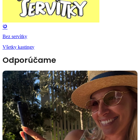
Bez servítky
Všetky kastingy
Odporúčame