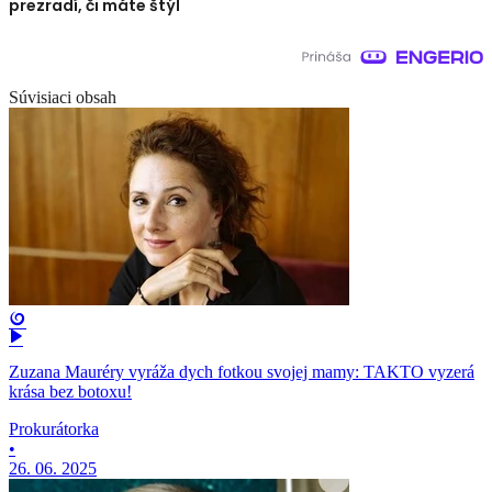
prezradí, či máte štýl
Súvisiaci obsah
Zuzana Mauréry vyráža dych fotkou svojej mamy: TAKTO vyzerá
krása bez botoxu!
Prokurátorka
•
26. 06. 2025