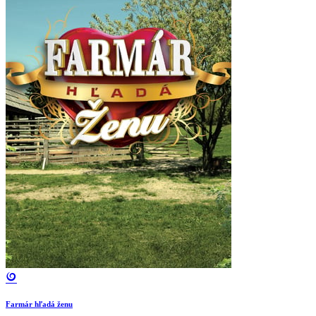
Farmár hľadá ženu