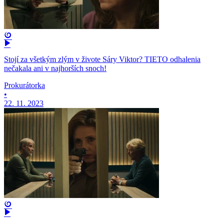
Stojí za všetkým zlým v živote Sáry Viktor? TIETO odhalenia
nečakala ani v najhorších snoch!
Prokurátorka
•
22. 11. 2023