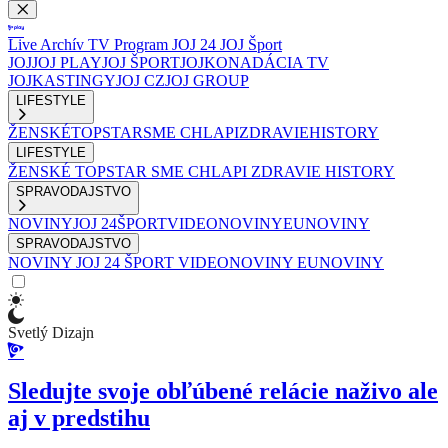
Live
Archív
TV Program
JOJ 24
JOJ Šport
JOJ
JOJ PLAY
JOJ ŠPORT
JOJKO
NADÁCIA TV
JOJ
KASTINGY
JOJ CZ
JOJ GROUP
LIFESTYLE
ŽENSKÉ
TOPSTAR
SME CHLAPI
ZDRAVIE
HISTORY
LIFESTYLE
ŽENSKÉ
TOPSTAR
SME CHLAPI
ZDRAVIE
HISTORY
SPRAVODAJSTVO
NOVINY
JOJ 24
ŠPORT
VIDEONOVINY
EUNOVINY
SPRAVODAJSTVO
NOVINY
JOJ 24
ŠPORT
VIDEONOVINY
EUNOVINY
Svetlý Dizajn
Sledujte svoje obľúbené relácie naživo ale
aj v predstihu