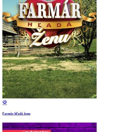
Farmár hľadá ženu