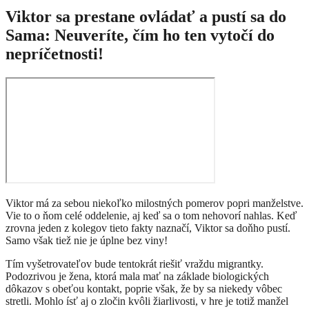
Viktor sa prestane ovládať a pustí sa do
Sama: Neuveríte, čím ho ten vytočí do
nepríčetnosti!
Viktor má za sebou niekoľko milostných pomerov popri manželstve.
Vie to o ňom celé oddelenie, aj keď sa o tom nehovorí nahlas. Keď
zrovna jeden z kolegov tieto fakty naznačí, Viktor sa doňho pustí.
Samo však tiež nie je úplne bez viny!
Tím vyšetrovateľov bude tentokrát riešiť vraždu migrantky.
Podozrivou je žena, ktorá mala mať na základe biologických
dôkazov s obeťou kontakt, poprie však, že by sa niekedy vôbec
stretli. Mohlo ísť aj o zločin kvôli žiarlivosti, v hre je totiž manžel