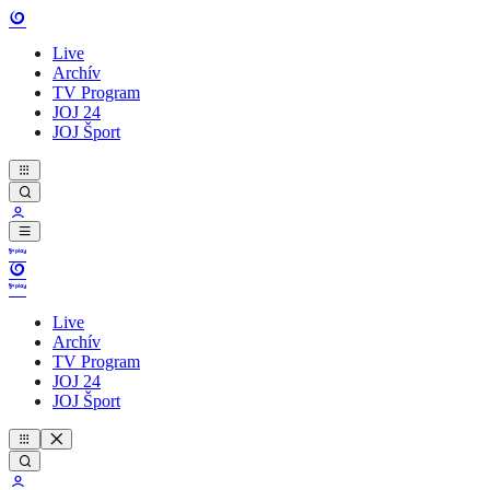
Live
Archív
TV Program
JOJ 24
JOJ Šport
Live
Archív
TV Program
JOJ 24
JOJ Šport