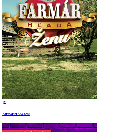
Farmár hľadá ženu