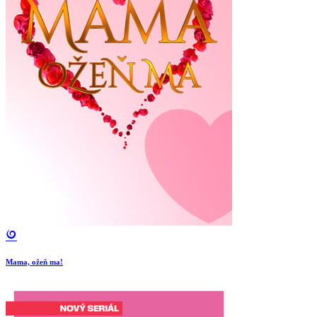
Mama, ožeň ma!