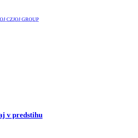
JOJ CZ
JOJ GROUP
aj v predstihu