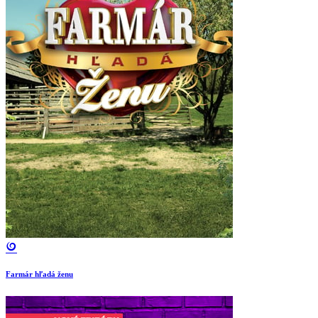
Farmár hľadá ženu