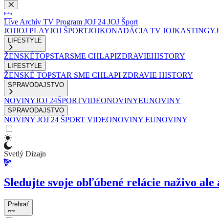
Live
Archív
TV Program
JOJ 24
JOJ Šport
JOJ
JOJ PLAY
JOJ ŠPORT
JOJKO
NADÁCIA TV JOJ
KASTINGY
LIFESTYLE
ŽENSKÉ
TOPSTAR
SME CHLAPI
ZDRAVIE
HISTORY
LIFESTYLE
ŽENSKÉ
TOPSTAR
SME CHLAPI
ZDRAVIE
HISTORY
SPRAVODAJSTVO
NOVINY
JOJ 24
ŠPORT
VIDEONOVINY
EUNOVINY
SPRAVODAJSTVO
NOVINY
JOJ 24
ŠPORT
VIDEONOVINY
EUNOVINY
Svetlý Dizajn
Sledujte svoje obľúbené relácie naživo ale 
Prehrať