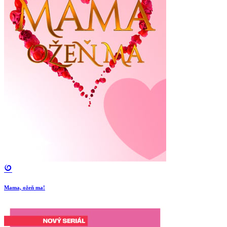
Mama, ožeň ma!