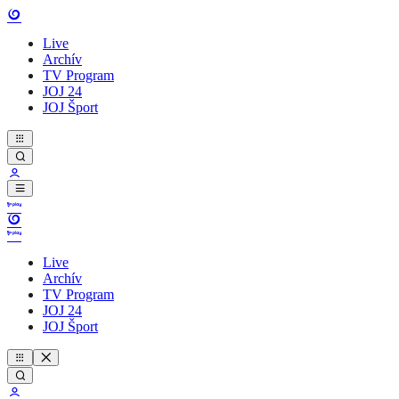
Live
Archív
TV Program
JOJ 24
JOJ Šport
Live
Archív
TV Program
JOJ 24
JOJ Šport