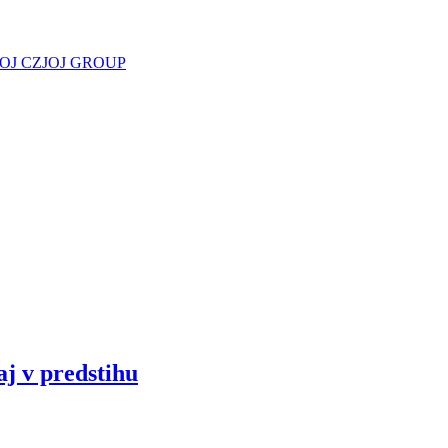
JOJ CZ
JOJ GROUP
aj v predstihu