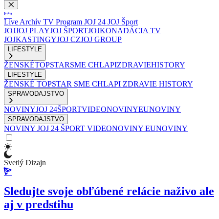
Live
Archív
TV Program
JOJ 24
JOJ Šport
JOJ
JOJ PLAY
JOJ ŠPORT
JOJKO
NADÁCIA TV
JOJ
KASTINGY
JOJ CZ
JOJ GROUP
LIFESTYLE
ŽENSKÉ
TOPSTAR
SME CHLAPI
ZDRAVIE
HISTORY
LIFESTYLE
ŽENSKÉ
TOPSTAR
SME CHLAPI
ZDRAVIE
HISTORY
SPRAVODAJSTVO
NOVINY
JOJ 24
ŠPORT
VIDEONOVINY
EUNOVINY
SPRAVODAJSTVO
NOVINY
JOJ 24
ŠPORT
VIDEONOVINY
EUNOVINY
Svetlý Dizajn
Sledujte svoje obľúbené relácie naživo ale
aj v predstihu