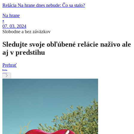
Relácia Na hrane dnes nebude: Čo sa stalo?
Na hrane
•
07. 03. 2024
Slobodne a bez záväzkov
Sledujte svoje obľúbené relácie naživo ale
aj v predstihu
Prehrať