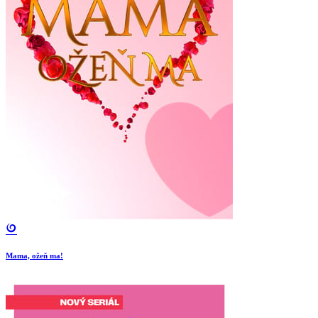
Mama, ožeň ma!