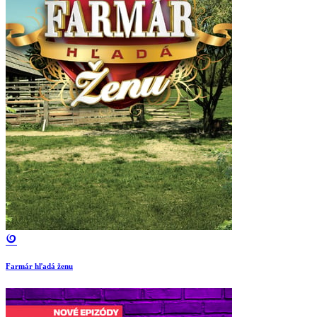
Farmár hľadá ženu