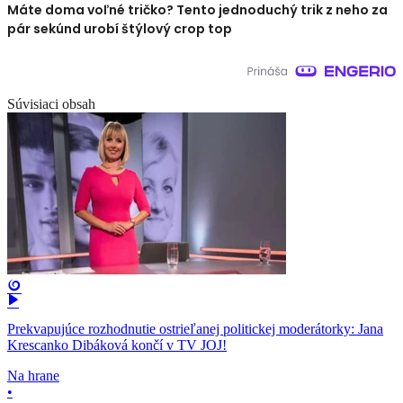
Máte doma voľné tričko? Tento jednoduchý trik z neho za
pár sekúnd urobí štýlový crop top
Súvisiaci obsah
Prekvapujúce rozhodnutie ostrieľanej politickej moderátorky: Jana
Krescanko Dibáková končí v TV JOJ!
Na hrane
•