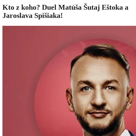
Kto z koho? Duel Matúša Šutaj Eštoka a
Jaroslava Spišiaka!