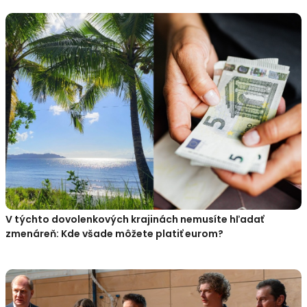
V týchto dovolenkových krajinách nemusíte hľadať
zmenáreň: Kde všade môžete platiť eurom?