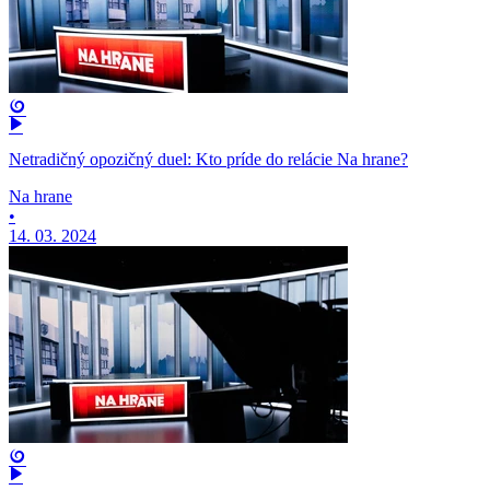
Netradičný opozičný duel: Kto príde do relácie Na hrane?
Na hrane
•
14. 03. 2024