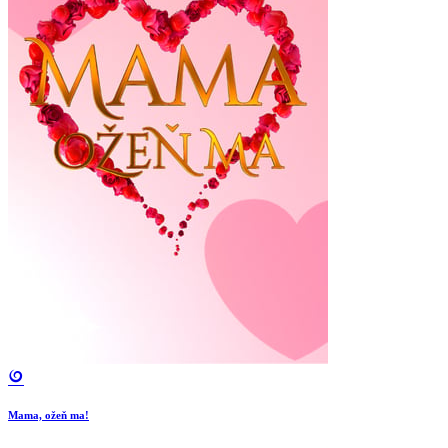
Mama, ožeň ma!