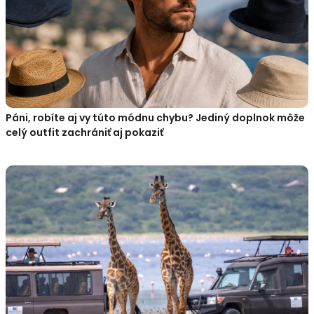
Páni, robíte aj vy túto módnu chybu? Jediný doplnok môže
celý outfit zachrániť aj pokaziť