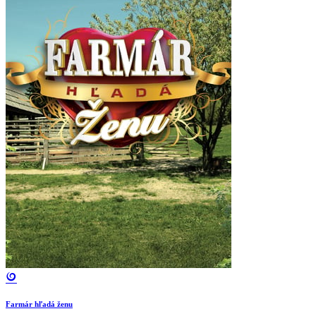
Farmár hľadá ženu