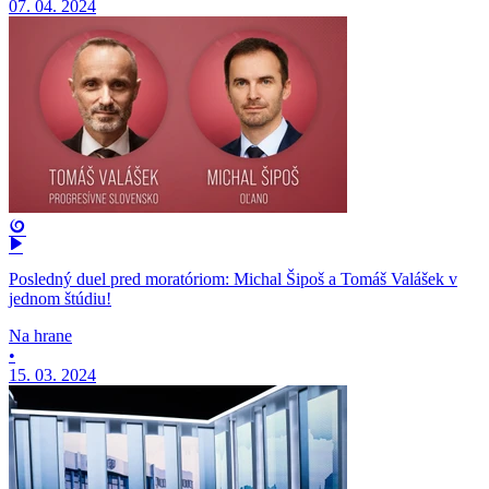
07. 04. 2024
Posledný duel pred moratóriom: Michal Šipoš a Tomáš Valášek v
jednom štúdiu!
Na hrane
•
15. 03. 2024