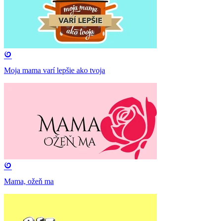
Moja mama varí lepšie ako tvoja
Mama, ožeň ma