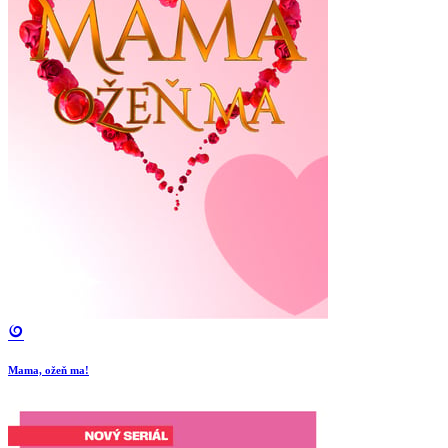
Mama, ožeň ma!