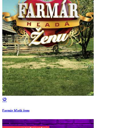
Farmár hľadá ženu