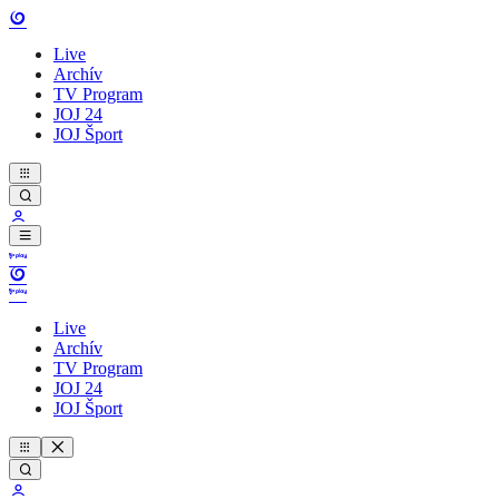
Live
Archív
TV Program
JOJ 24
JOJ Šport
Live
Archív
TV Program
JOJ 24
JOJ Šport