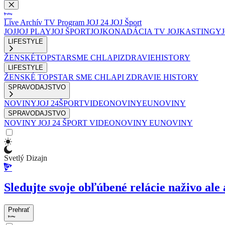
Live
Archív
TV Program
JOJ 24
JOJ Šport
JOJ
JOJ PLAY
JOJ ŠPORT
JOJKO
NADÁCIA TV JOJ
KASTINGY
LIFESTYLE
ŽENSKÉ
TOPSTAR
SME CHLAPI
ZDRAVIE
HISTORY
LIFESTYLE
ŽENSKÉ
TOPSTAR
SME CHLAPI
ZDRAVIE
HISTORY
SPRAVODAJSTVO
NOVINY
JOJ 24
ŠPORT
VIDEONOVINY
EUNOVINY
SPRAVODAJSTVO
NOVINY
JOJ 24
ŠPORT
VIDEONOVINY
EUNOVINY
Svetlý Dizajn
Sledujte svoje obľúbené relácie naživo ale 
Prehrať