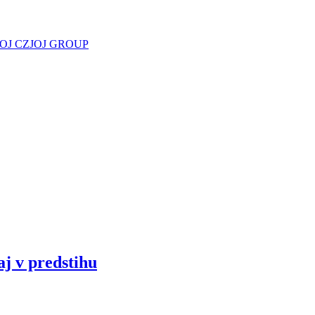
JOJ CZ
JOJ GROUP
aj v predstihu