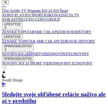
Live
Archív
TV Program
JOJ 24
JOJ Šport
JOJ
JOJ PLAY
JOJ ŠPORT
JOJKO
NADÁCIA TV
JOJ
KASTINGY
JOJ CZ
JOJ GROUP
LIFESTYLE
ŽENSKÉ
TOPSTAR
SME CHLAPI
ZDRAVIE
HISTORY
LIFESTYLE
ŽENSKÉ
TOPSTAR
SME CHLAPI
ZDRAVIE
HISTORY
SPRAVODAJSTVO
NOVINY
JOJ 24
ŠPORT
VIDEONOVINY
EUNOVINY
SPRAVODAJSTVO
NOVINY
JOJ 24
ŠPORT
VIDEONOVINY
EUNOVINY
Svetlý Dizajn
Sledujte svoje obľúbené relácie naživo ale
aj v predstihu