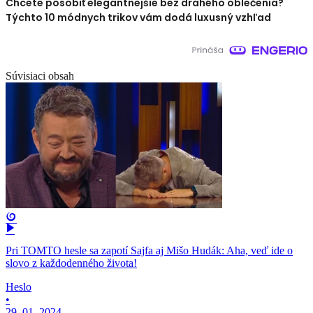
Chcete pôsobiť elegantnejšie bez drahého oblečenia?
Týchto 10 módnych trikov vám dodá luxusný vzhľad
Súvisiaci obsah
Pri TOMTO hesle sa zapotí Sajfa aj Mišo Hudák: Aha, veď ide o
slovo z každodenného života!
Heslo
•
29. 01. 2024