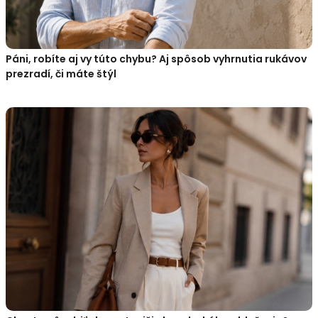
Páni, robíte aj vy túto chybu? Aj spôsob vyhrnutia rukávov
prezradí, či máte štýl