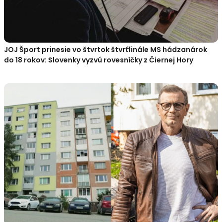
JOJ Šport prinesie vo štvrtok štvrťfinále MS hádzanárok
do 18 rokov: Slovenky vyzvú rovesníčky z Čiernej Hory