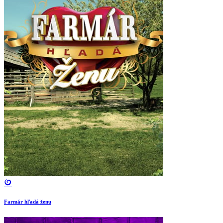
Farmár hľadá ženu