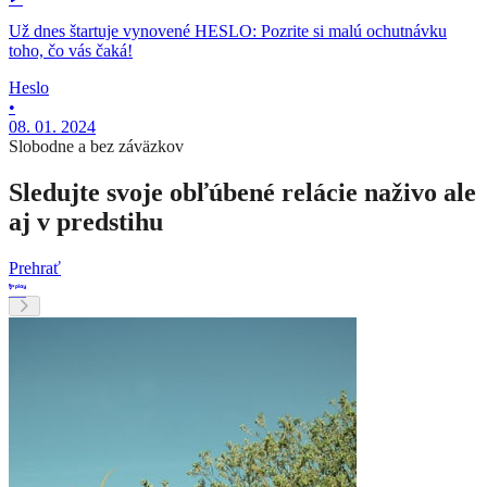
Už dnes štartuje vynovené HESLO: Pozrite si malú ochutnávku
toho, čo vás čaká!
Heslo
•
08. 01. 2024
Slobodne a bez záväzkov
Sledujte svoje obľúbené relácie naživo ale
aj v predstihu
Prehrať