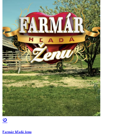
Farmár hľadá ženu