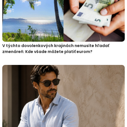
V týchto dovolenkových krajinách nemusíte hľadať
zmenáreň: Kde všade môžete platiť eurom?