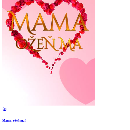
Mama, ožeň ma!