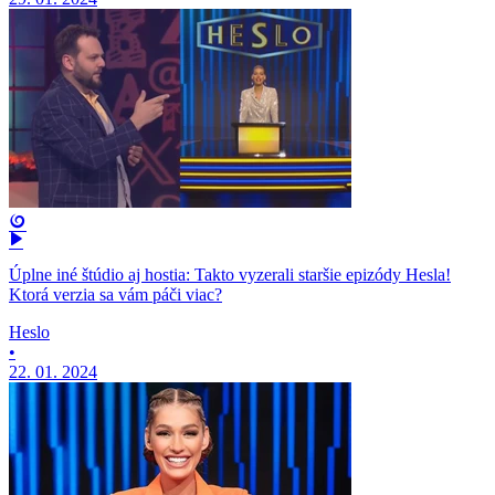
Úplne iné štúdio aj hostia: Takto vyzerali staršie epizódy Hesla!
Ktorá verzia sa vám páči viac?
Heslo
•
22. 01. 2024