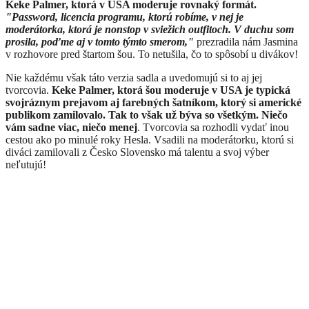
Keke Palmer, ktorá v USA moderuje rovnaký formát.
"Password, licencia programu, ktorú robíme, v nej je
moderátorka, ktorá je nonstop v sviežich outfitoch. V duchu som
prosila, poďme aj v tomto týmto smerom,"
prezradila nám Jasmina
v rozhovore pred štartom šou. To netušila, čo to spôsobí u divákov!
Nie každému však táto verzia sadla a uvedomujú si to aj jej
tvorcovia.
Keke Palmer, ktorá šou moderuje v USA je typická
svojráznym prejavom aj farebných šatníkom, ktorý si americké
publikom zamilovalo. Tak to však už býva so všetkým. Niečo
vám sadne viac, niečo menej
. Tvorcovia sa rozhodli vydať inou
cestou ako po minulé roky Hesla. Vsadili na moderátorku, ktorú si
diváci zamilovali z Česko Slovensko má talentu a svoj výber
neľutujú!