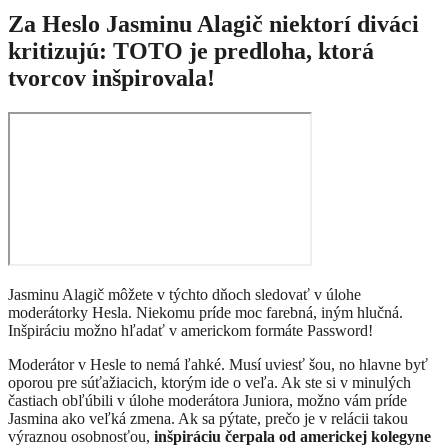
Za Heslo Jasminu Alagič niektorí diváci
kritizujú: TOTO je predloha, ktorá
tvorcov inšpirovala!
Jasminu Alagič môžete v týchto dňoch sledovať v úlohe
moderátorky Hesla. Niekomu príde moc farebná, iným hlučná.
Inšpiráciu možno hľadať v americkom formáte Password!
Moderátor v Hesle to nemá ľahké. Musí uviesť šou, no hlavne byť
oporou pre súťažiacich, ktorým ide o veľa. Ak ste si v minulých
častiach obľúbili v úlohe moderátora Juniora, možno vám príde
Jasmina ako veľká zmena. Ak sa pýtate, prečo je v relácii takou
výraznou osobnosťou,
inšpiráciu čerpala od americkej kolegyne