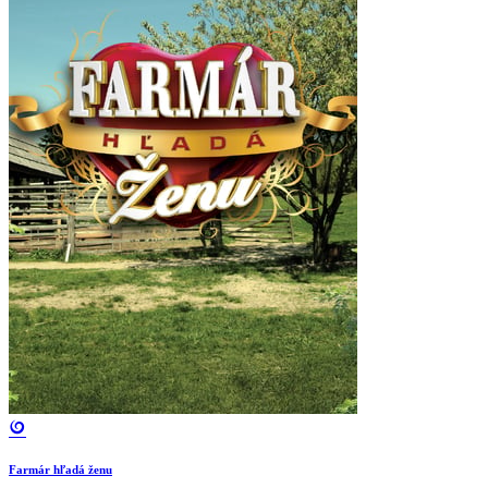
Farmár hľadá ženu