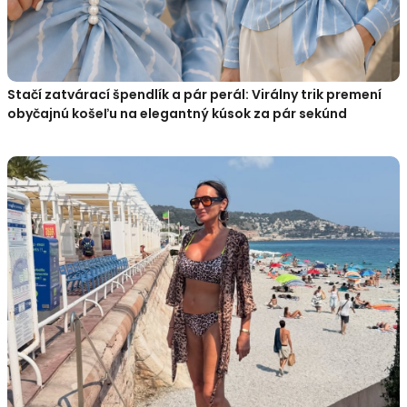
Stačí zatvárací špendlík a pár perál: Virálny trik premení
obyčajnú košeľu na elegantný kúsok za pár sekúnd