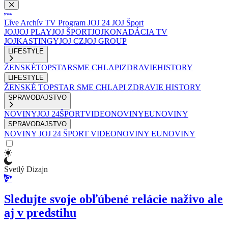
Live
Archív
TV Program
JOJ 24
JOJ Šport
JOJ
JOJ PLAY
JOJ ŠPORT
JOJKO
NADÁCIA TV
JOJ
KASTINGY
JOJ CZ
JOJ GROUP
LIFESTYLE
ŽENSKÉ
TOPSTAR
SME CHLAPI
ZDRAVIE
HISTORY
LIFESTYLE
ŽENSKÉ
TOPSTAR
SME CHLAPI
ZDRAVIE
HISTORY
SPRAVODAJSTVO
NOVINY
JOJ 24
ŠPORT
VIDEONOVINY
EUNOVINY
SPRAVODAJSTVO
NOVINY
JOJ 24
ŠPORT
VIDEONOVINY
EUNOVINY
Svetlý Dizajn
Sledujte svoje obľúbené relácie naživo ale
aj v predstihu