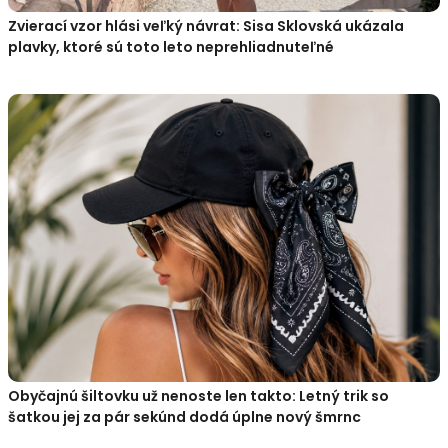
Zvierací vzor hlási veľký návrat: Sisa Sklovská ukázala
plavky, ktoré sú toto leto neprehliadnuteľné
Obyčajnú šiltovku už nenoste len takto: Letný trik so
šatkou jej za pár sekúnd dodá úplne nový šmrnc