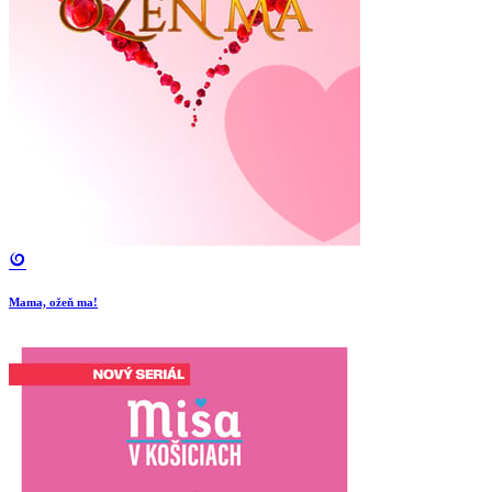
Mama, ožeň ma!