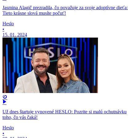
Jasmina Alagič prezradila, čo považuje za svoje adoptívne dieťa:
Tieto krásne slová musíte počuť!
Heslo
•
15. 01. 2024
Už dnes štartuje vynovené HESLO: Pozrite si malú ochutnávku
toho, čo vás čaká!
Heslo
•