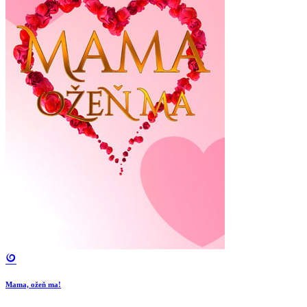
Mama, ožeň ma!