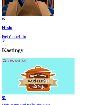
Heslo
Prejsť na reláciu
Kastingy
Moja mama varí lepšie ako tvoja