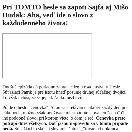
Pri TOMTO hesle sa zapotí Sajfa aj Mišo
Hudák: Aha, veď ide o slovo z
každodenného života!
Dnešná epizóda dá poriadne zabrať celému osadenstvu v Hesle.
Súťažiaci Patrik je pre istotu hneď posunie druhej súťažnej dvojici.
To však netuší, že sa jej tak ľahko nezbaví!
Pôjde o heslo "cenovka". S tou sa stretávame takmer každý deň pri
nákupoch, možno však používate miesto tohto slova len "cena" či
iné podobné slovo, pri ktorom viete, o čom je reč
. Cenovka preto
potrápi dnes všetkých. Dať jasnú nápovedu sa v tomto prípade
nedá.
Súťažiaci to skúsili slovami "štítok", "tovar" či dokonca