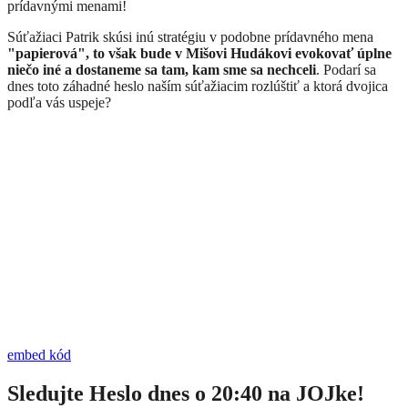
prídavnými menami!
Súťažiaci Patrik skúsi inú stratégiu v podobne prídavného mena
"papierová", to však bude v Mišovi Hudákovi evokovať úplne
niečo iné a dostaneme sa tam, kam sme sa nechceli
. Podarí sa
dnes toto záhadné heslo naším súťažiacim rozlúštiť a ktorá dvojica
podľa vás uspeje?
embed kód
Sledujte Heslo dnes o 20:40 na JOJke!