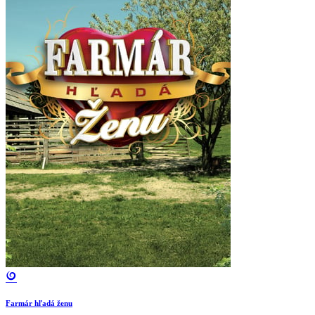
Farmár hľadá ženu