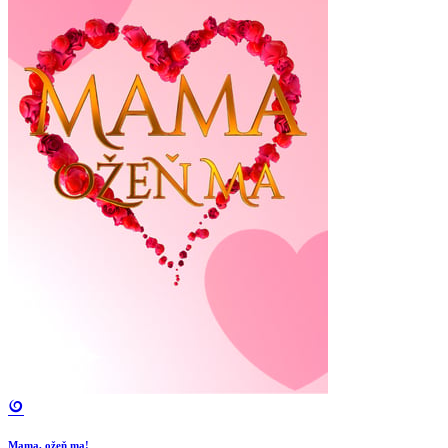
Mama, ožeň ma!