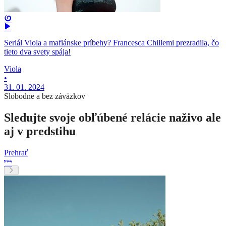
Seriál Viola a mafiánske príbehy? Francesca Chillemi prezradila, čo
tieto dva svety spája!
Viola
•
31. 01. 2024
Slobodne a bez záväzkov
Sledujte svoje obľúbené relácie naživo ale
aj v predstihu
Prehrať