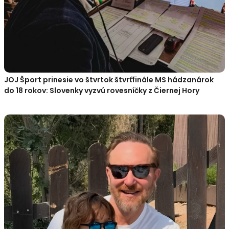
JOJ Šport prinesie vo štvrtok štvrťfinále MS hádzanárok
do 18 rokov: Slovenky vyzvú rovesníčky z Čiernej Hory