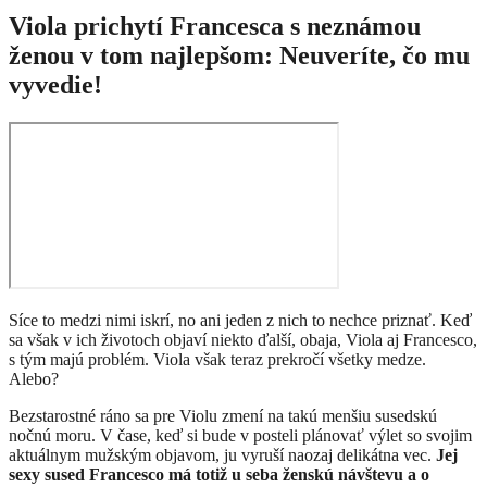
Viola prichytí Francesca s neznámou
ženou v tom najlepšom: Neuveríte, čo mu
vyvedie!
Síce to medzi nimi iskrí, no ani jeden z nich to nechce priznať. Keď
sa však v ich životoch objaví niekto ďalší, obaja, Viola aj Francesco,
s tým majú problém. Viola však teraz prekročí všetky medze.
Alebo?
Bezstarostné ráno sa pre Violu zmení na takú menšiu susedskú
nočnú moru. V čase, keď si bude v posteli plánovať výlet so svojim
aktuálnym mužským objavom, ju vyruší naozaj delikátna vec.
Jej
sexy sused Francesco má totiž u seba ženskú návštevu a o