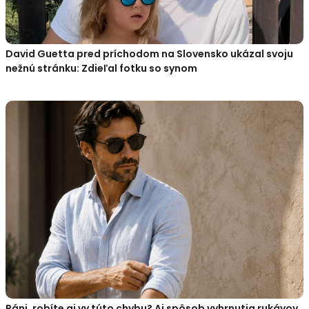
David Guetta pred príchodom na Slovensko ukázal svoju
nežnú stránku: Zdieľal fotku so synom
Páni, robíte aj vy túto chybu? Aj spôsob vyhrnutia rukávov