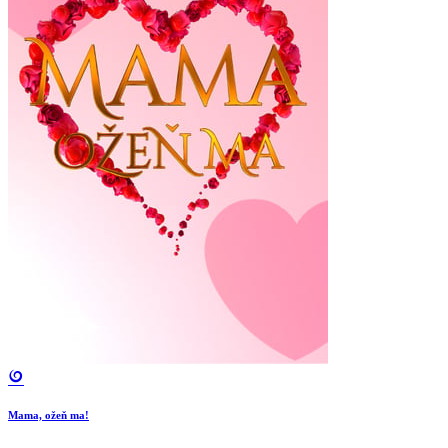
Mama, ožeň ma!