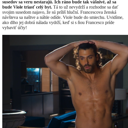
susedov sa veru nestarajú. Ich ráno bude tak vášnivé, až sa
bude Viole triasť celý byt.
Tá to už nevydrží a rozhodne sa dať
svojim susedom najavo, že sú príliš hluční. Francescova ženská
návšteva sa naštve a náhle odíde. Viole bude do smiechu. Uvidíme,
ako dlho jej dobrá nálada vydrží, keď si s ňou Francesco príde
vybaviť účty!