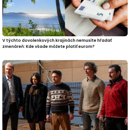
V týchto dovolenkových krajinách nemusíte hľadať
zmenáreň: Kde všade môžete platiť eurom?