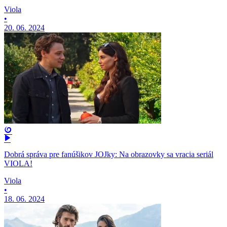
Viola
•
20. 06. 2024
Dobrá správa pre fanúšikov JOJky: Na obrazovky sa vracia seriál
VIOLA!
Viola
•
18. 06. 2024