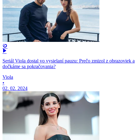
Seriál Viola dostal vo vysielaní pauzu: Prečo zmizol z obrazoviek a
dočkáme sa pokračovania?
Viola
•
02. 02. 2024