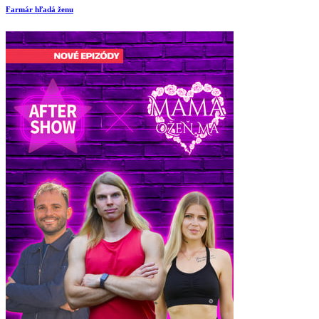
Farmár hľadá ženu