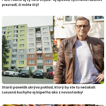
prezradí, či máte štýl
Starší panelák ukrýva poklad, ktorý by ste tu nečakali:
Luxusná kuchyňa aj kúpeľňa ako z novostavby!