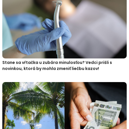
Stane sa vŕtačka u zubára minulosťou? Vedci prišli s
novinkou, ktorá by mohla zmeniť liečbu kazov!