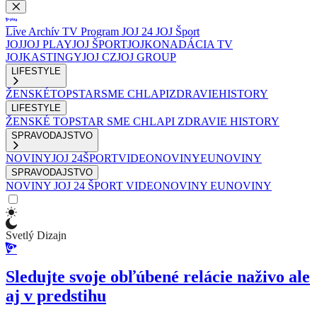
Live
Archív
TV Program
JOJ 24
JOJ Šport
JOJ
JOJ PLAY
JOJ ŠPORT
JOJKO
NADÁCIA TV
JOJ
KASTINGY
JOJ CZ
JOJ GROUP
LIFESTYLE
ŽENSKÉ
TOPSTAR
SME CHLAPI
ZDRAVIE
HISTORY
LIFESTYLE
ŽENSKÉ
TOPSTAR
SME CHLAPI
ZDRAVIE
HISTORY
SPRAVODAJSTVO
NOVINY
JOJ 24
ŠPORT
VIDEONOVINY
EUNOVINY
SPRAVODAJSTVO
NOVINY
JOJ 24
ŠPORT
VIDEONOVINY
EUNOVINY
Svetlý Dizajn
Sledujte svoje obľúbené relácie naživo ale
aj v predstihu