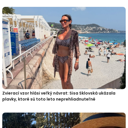
Zvierací vzor hlási veľký návrat: Sisa Sklovská ukázala
plavky, ktoré sú toto leto neprehliadnuteľné