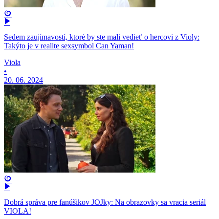
Sedem zaujímavostí, ktoré by ste mali vedieť o hercovi z Violy:
Takýto je v realite sexsymbol Can Yaman!
Viola
•
20. 06. 2024
Dobrá správa pre fanúšikov JOJky: Na obrazovky sa vracia seriál
VIOLA!