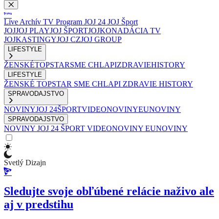
Live
Archív
TV Program
JOJ 24
JOJ Šport
JOJ
JOJ PLAY
JOJ ŠPORT
JOJKO
NADÁCIA TV
JOJ
KASTINGY
JOJ CZ
JOJ GROUP
LIFESTYLE
ŽENSKÉ
TOPSTAR
SME CHLAPI
ZDRAVIE
HISTORY
LIFESTYLE
ŽENSKÉ
TOPSTAR
SME CHLAPI
ZDRAVIE
HISTORY
SPRAVODAJSTVO
NOVINY
JOJ 24
ŠPORT
VIDEONOVINY
EUNOVINY
SPRAVODAJSTVO
NOVINY
JOJ 24
ŠPORT
VIDEONOVINY
EUNOVINY
Svetlý Dizajn
Sledujte svoje obľúbené relácie naživo ale
aj v predstihu