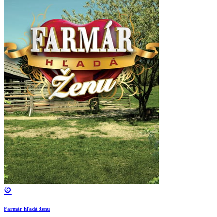
Farmár hľadá ženu