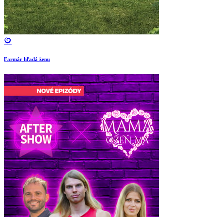
Farmár hľadá ženu