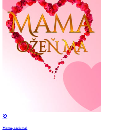
Mama, ožeň ma!