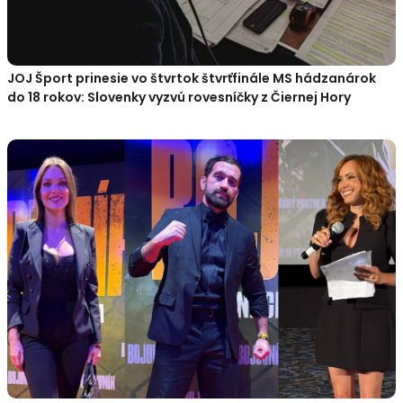
JOJ Šport prinesie vo štvrtok štvrťfinále MS hádzanárok
do 18 rokov: Slovenky vyzvú rovesníčky z Čiernej Hory