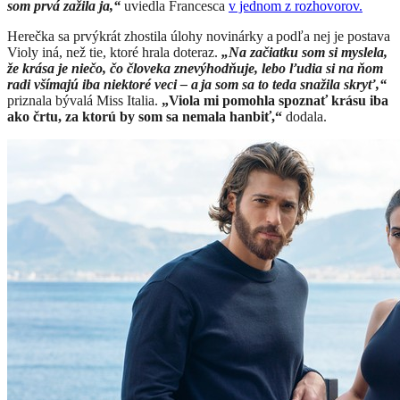
som prvá zažila ja,“
uviedla Francesca
v jednom z rozhovorov.
Herečka sa prvýkrát zhostila úlohy novinárky a podľa nej je postava
Violy iná, než tie, ktoré hrala doteraz.
„Na začiatku som si myslela,
že krása je niečo, čo človeka znevýhodňuje, lebo ľudia si na ňom
radi všímajú iba niektoré veci – a ja som sa to teda snažila skryť,“
priznala bývalá Miss Italia.
„Viola mi pomohla spoznať krásu iba
ako črtu, za ktorú by som sa nemala hanbiť,“
dodala.