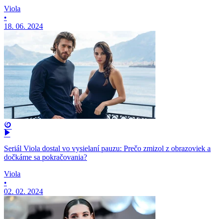
Viola
•
18. 06. 2024
Seriál Viola dostal vo vysielaní pauzu: Prečo zmizol z obrazoviek a
dočkáme sa pokračovania?
Viola
•
02. 02. 2024