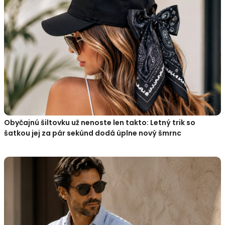
Obyčajnú šiltovku už nenoste len takto: Letný trik so
šatkou jej za pár sekúnd dodá úplne nový šmrnc