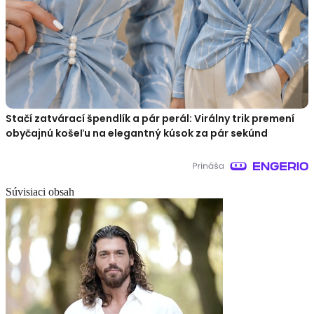
Stačí zatvárací špendlík a pár perál: Virálny trik premení
obyčajnú košeľu na elegantný kúsok za pár sekúnd
Súvisiaci obsah