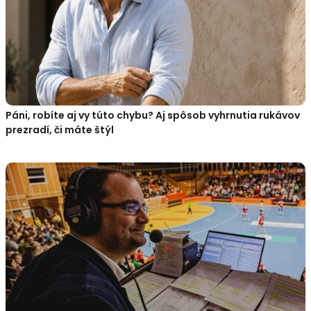
Páni, robíte aj vy túto chybu? Aj spôsob vyhrnutia rukávov
prezradí, či máte štýl