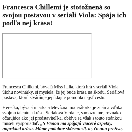
Francesca Chillemi je stotožnená so
svojou postavou v seriáli Viola: Spája ich
podľa nej krása!
Francesca Chillemi, bývalá Miss Italia, ktorá hrá v seriáli Viola
úlohu novinárky, si myslela, že jej bude krása na škodu. Seriálová
postava, ktorú stvárňuje jej údajne pomohla nájsť cestu.
Herečka, bývalá misska a televízna moderátorka je známa vďaka
svojmu talentu a kráse. Seriálová Viola je, samozrejme, rovnako
očarujúca ako jej predstaviteľka, obidve sa však s touto stránkou
museli vysporiadať.
„S Violou ma spájajú viaceré aspekty,
napríklad krása. Máme podobné skúsenosti, to, čo ona prežíva,