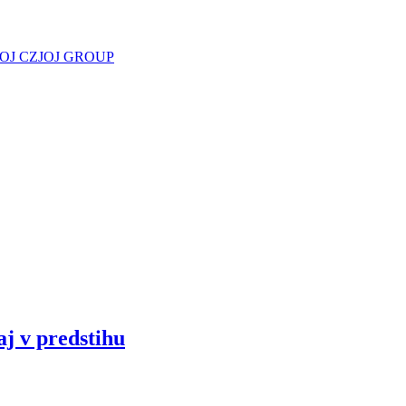
JOJ CZ
JOJ GROUP
aj v predstihu