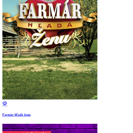
Farmár hľadá ženu