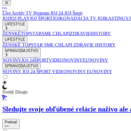
Live
Archív
TV Program
JOJ 24
JOJ Šport
JOJ
JOJ PLAY
JOJ ŠPORT
JOJKO
NADÁCIA TV JOJ
KASTINGY
LIFESTYLE
ŽENSKÉ
TOPSTAR
SME CHLAPI
ZDRAVIE
HISTORY
LIFESTYLE
ŽENSKÉ
TOPSTAR
SME CHLAPI
ZDRAVIE
HISTORY
SPRAVODAJSTVO
NOVINY
JOJ 24
ŠPORT
VIDEONOVINY
EUNOVINY
SPRAVODAJSTVO
NOVINY
JOJ 24
ŠPORT
VIDEONOVINY
EUNOVINY
Svetlý Dizajn
Sledujte svoje obľúbené relácie naživo ale 
Prehrať