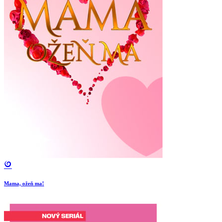
Mama, ožeň ma!