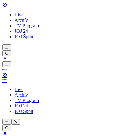
Live
Archív
TV Program
JOJ 24
JOJ Šport
Live
Archív
TV Program
JOJ 24
JOJ Šport