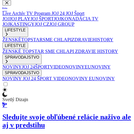
Live
Archív
TV Program
JOJ 24
JOJ Šport
JOJ
JOJ PLAY
JOJ ŠPORT
JOJKO
NADÁCIA TV
JOJ
KASTINGY
JOJ CZ
JOJ GROUP
LIFESTYLE
ŽENSKÉ
TOPSTAR
SME CHLAPI
ZDRAVIE
HISTORY
LIFESTYLE
ŽENSKÉ
TOPSTAR
SME CHLAPI
ZDRAVIE
HISTORY
SPRAVODAJSTVO
NOVINY
JOJ 24
ŠPORT
VIDEONOVINY
EUNOVINY
SPRAVODAJSTVO
NOVINY
JOJ 24
ŠPORT
VIDEONOVINY
EUNOVINY
Svetlý Dizajn
Sledujte svoje obľúbené relácie naživo ale
aj v predstihu