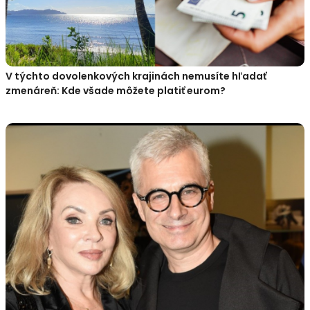
V týchto dovolenkových krajinách nemusíte hľadať
zmenáreň: Kde všade môžete platiť eurom?