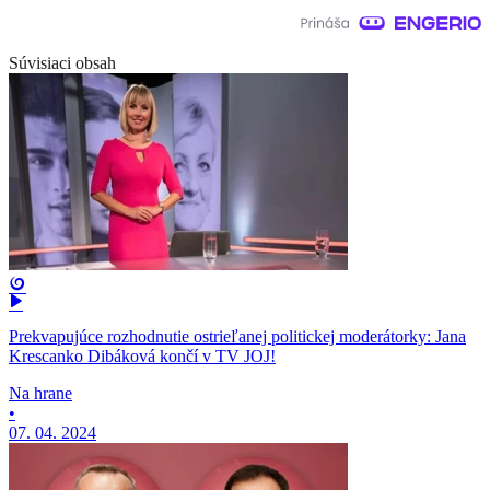
Súvisiaci obsah
Prekvapujúce rozhodnutie ostrieľanej politickej moderátorky: Jana
Krescanko Dibáková končí v TV JOJ!
Na hrane
•
07. 04. 2024