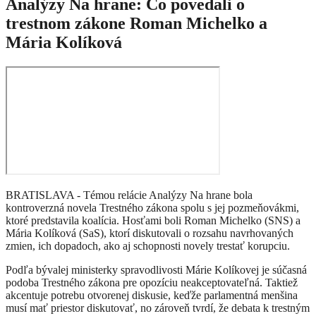
Analýzy Na hrane: Čo povedali o
trestnom zákone Roman Michelko a
Mária Kolíková
BRATISLAVA - Témou relácie Analýzy Na hrane bola
kontroverzná novela Trestného zákona spolu s jej pozmeňovákmi,
ktoré predstavila koalícia. Hosťami boli Roman Michelko (SNS) a
Mária Kolíková (SaS), ktorí diskutovali o rozsahu navrhovaných
zmien, ich dopadoch, ako aj schopnosti novely trestať korupciu.
Podľa bývalej ministerky spravodlivosti Márie Kolíkovej je súčasná
podoba Trestného zákona pre opozíciu neakceptovateľná. Taktiež
akcentuje potrebu otvorenej diskusie, keďže parlamentná menšina
musí mať priestor diskutovať, no zároveň tvrdí, že debata k trestným