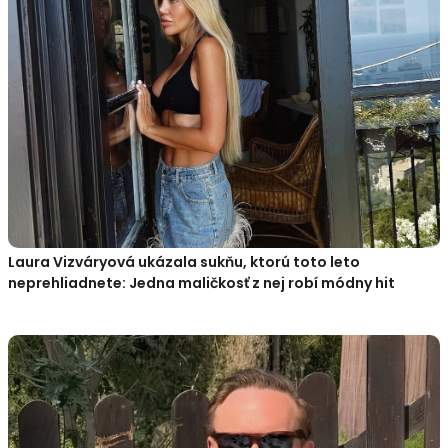
Laura Vizváryová ukázala sukňu, ktorú toto leto
neprehliadnete: Jedna maličkosť z nej robí módny hit