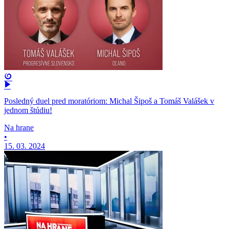
Posledný duel pred moratóriom: Michal Šipoš a Tomáš Valášek v
jednom štúdiu!
Na hrane
•
15. 03. 2024