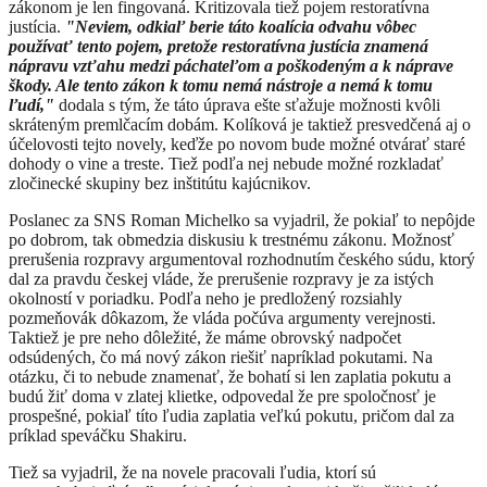
zákonom je len fingovaná. Kritizovala tiež pojem restoratívna
justícia.
"Neviem, odkiaľ berie táto koalícia odvahu vôbec
používať tento pojem, pretože restoratívna justícia znamená
nápravu vzťahu medzi páchateľom a poškodeným a k náprave
škody. Ale tento zákon k tomu nemá nástroje a nemá k tomu
ľudí,"
dodala s tým, že táto úprava ešte sťažuje možnosti kvôli
skráteným premlčacím dobám. Kolíková je taktiež presvedčená aj o
účelovosti tejto novely, keďže po novom bude možné otvárať staré
dohody o vine a treste. Tiež podľa nej nebude možné rozkladať
zločinecké skupiny bez inštitútu kajúcnikov.
Poslanec za SNS Roman Michelko sa vyjadril, že pokiaľ to nepôjde
po dobrom, tak obmedzia diskusiu k trestnému zákonu. Možnosť
prerušenia rozpravy argumentoval rozhodnutím českého súdu, ktorý
dal za pravdu českej vláde, že prerušenie rozpravy je za istých
okolností v poriadku. Podľa neho je predložený rozsiahly
pozmeňovák dôkazom, že vláda počúva argumenty verejnosti.
Taktiež je pre neho dôležité, že máme obrovský nadpočet
odsúdených, čo má nový zákon riešiť napríklad pokutami. Na
otázku, či to nebude znamenať, že bohatí si len zaplatia pokutu a
budú žiť doma v zlatej klietke, odpovedal že pre spoločnosť je
prospešné, pokiaľ títo ľudia zaplatia veľkú pokutu, pričom dal za
príklad speváčku Shakiru.
Tiež sa vyjadril, že na novele pracovali ľudia, ktorí sú