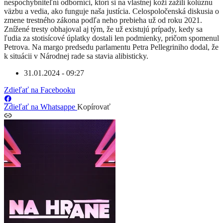
nespochybniteľní odborníci, ktorí si na vlastnej koži zažili kolúznu
väzbu a vedia, ako funguje naša justícia. Celospoločenská diskusia o
zmene trestného zákona podľa neho prebieha už od roku 2021.
Znížené tresty obhajoval aj tým, že už existujú prípady, kedy sa
ľudia za stotisícové úplatky dostali len podmienky, pričom spomenul
Petrova. Na margo predsedu parlamentu Petra Pellegriniho dodal, že
k situácii v Národnej rade sa stavia alibisticky.
31.01.2024 - 09:27
Zdieľať na Facebooku
Zdieľať na Whatsappe
Kopírovať