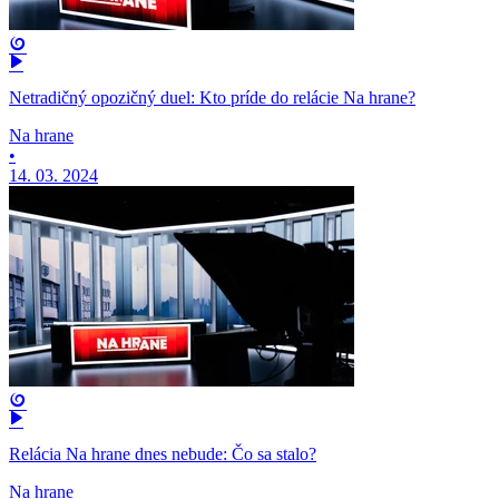
Netradičný opozičný duel: Kto príde do relácie Na hrane?
Na hrane
•
14. 03. 2024
Relácia Na hrane dnes nebude: Čo sa stalo?
Na hrane