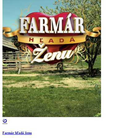
Farmár hľadá ženu