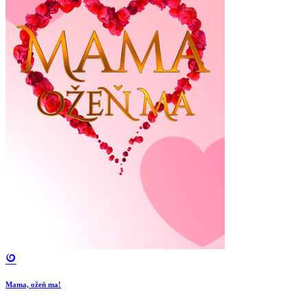
Mama, ožeň ma!