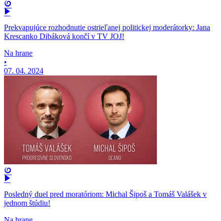
Prekvapujúce rozhodnutie ostrieľanej politickej moderátorky: Jana
Krescanko Dibáková končí v TV JOJ!
Na hrane
•
07. 04. 2024
Posledný duel pred moratóriom: Michal Šipoš a Tomáš Valášek v
jednom štúdiu!
Na hrane