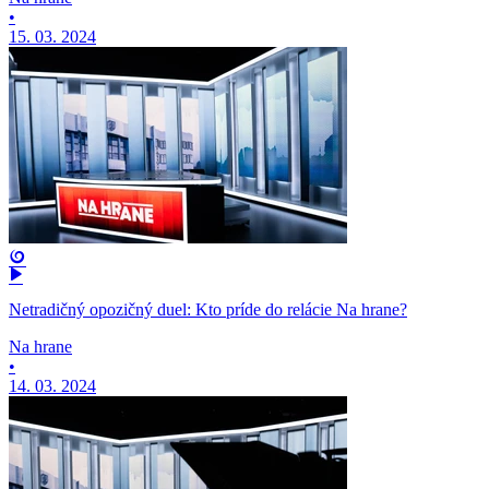
•
15. 03. 2024
Netradičný opozičný duel: Kto príde do relácie Na hrane?
Na hrane
•
14. 03. 2024