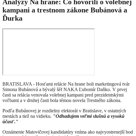
Analýzy Na hrane: Čo hovorili o volebnej
kampani a trestnom zákone Bubánová a
Ďurka
BRATISLAVA - Hosťami relácie Na hrane boli marketingová tvár
Simona Bubánová a bývalý šéf NAKA Ľubomír Daňko. V prvej
časti sa relácia venovala volebnej kampani pred prezidentskými
voľbami a v druhej časti bola témou novela Trestného zákona.
Podľa Bubánovej je rozdielny elektorát v Bratislave, v ostatných
mestách a tiež na vidieku.
"Odhadujem veľmi slušnú a vysokú
účasť."
Oznámenie Matovičovej kandidatúry vníma ako najvyostrenejší bod