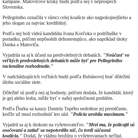
kampane. Matovičove kroky budú podľa nej v neprospech
Slovenska.
Pellegriniho označila v rámci celej koalície ako najpokojnejšieho a
jeho slogan za najviac kredibilný.
Podľa nej boli videá kandidáta Ivana Korčoka o podržtaške v
poriadku, pričom nepôsobili dehonestujúco, ako napríklad útoky
Danka a Matoviča.
Vyjadrila sa aj k účasti na predvolebných debatách.
"Neúčasť vo
veľkých predvolebných debatách môže byť pre Pellegriniho
racionálne rozhodnutie."
V nadchádzajúcich voľbách budú podľa Bubánovej hrať dôležitú
úlohu sociálne siete.
Dôležité sú podľa nej aj hodnoty, pričom dodala, že kandidát, ktorý
je gej alebo lesba, môže byť v našej spoločnosti problém.
Podľa Ďurku sa kauzy Daniela Tupého nedotkne jej premlčanie,
keďže už musí rozhodnúť len súd.
"Polícia urobila maximum."
Vyjadril sa aj k útokom na vyšetrovateľov.
"Mrzí ma, že policajti sú
osočovaní a zatiaľ sa nepotvrdilo nič, čo tvrdí súčasná
koalícia."
Dodal, že vládnu brožúru o vyšetrovaniach nečítal.