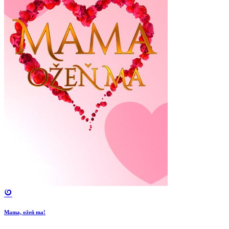
Mama, ožeň ma!