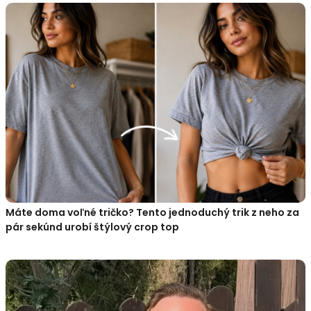
Máte doma voľné tričko? Tento jednoduchý trik z neho za
pár sekúnd urobí štýlový crop top