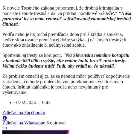
K novele Trestného zákona pripomenul, že drobná kriminalita v
podstate nebude trestná a dal za príklad 'horalkové krádeže'."
"Naša
pozornosť by sa mala venovať sofistikovanej ekonomickej trestnej
činnosti."
Podľa neho je trojročná premlčacia doba príliš krátka a smiešna,
keďže skracovanie premlčacej doby sa týka aj násilných trestných
činov ako znásilnenie či neúmyselné zabitie.
Spomenul aj tresty za korupciu.
"Na Slovensku nemáme korupciu
v hodnote 650 000 a vyššie, čiže reálne budú hroziť nízke tresty.
Veľmi ťažko budeme nútiť ľudí, aby vrátili to, čo ukradli."
Za problém označil aj to, že sa nebudú môcť používať odpočúvacie
zariadenia, čo bude problém hlavne pri ekonomických trestných
činoch. Inštitút kajúcnika je podľa neho nevyhnutný pre
vyšetrovanie.
07.02.2024 - 10:43
Zdieľať na Facebooku
Zdieľať na Whatsappe
Kopírovať