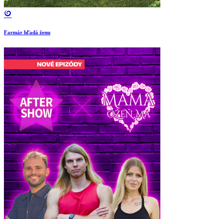
Farmár hľadá ženu