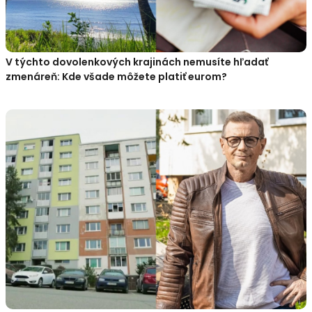
V týchto dovolenkových krajinách nemusíte hľadať
zmenáreň: Kde všade môžete platiť eurom?