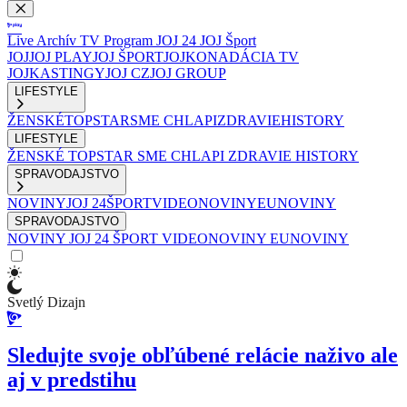
Live
Archív
TV Program
JOJ 24
JOJ Šport
JOJ
JOJ PLAY
JOJ ŠPORT
JOJKO
NADÁCIA TV
JOJ
KASTINGY
JOJ CZ
JOJ GROUP
LIFESTYLE
ŽENSKÉ
TOPSTAR
SME CHLAPI
ZDRAVIE
HISTORY
LIFESTYLE
ŽENSKÉ
TOPSTAR
SME CHLAPI
ZDRAVIE
HISTORY
SPRAVODAJSTVO
NOVINY
JOJ 24
ŠPORT
VIDEONOVINY
EUNOVINY
SPRAVODAJSTVO
NOVINY
JOJ 24
ŠPORT
VIDEONOVINY
EUNOVINY
Svetlý Dizajn
Sledujte svoje obľúbené relácie naživo ale
aj v predstihu