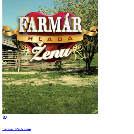
Farmár hľadá ženu