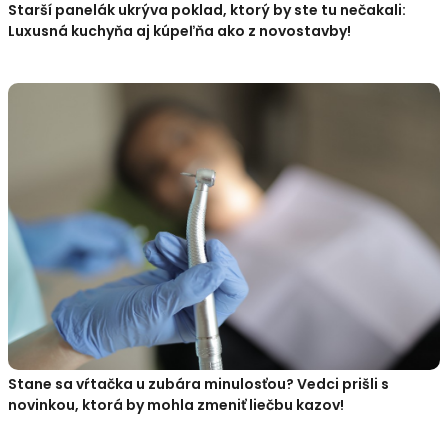
Starší panelák ukrýva poklad, ktorý by ste tu nečakali:
Luxusná kuchyňa aj kúpeľňa ako z novostavby!
Stane sa vŕtačka u zubára minulosťou? Vedci prišli s
novinkou, ktorá by mohla zmeniť liečbu kazov!