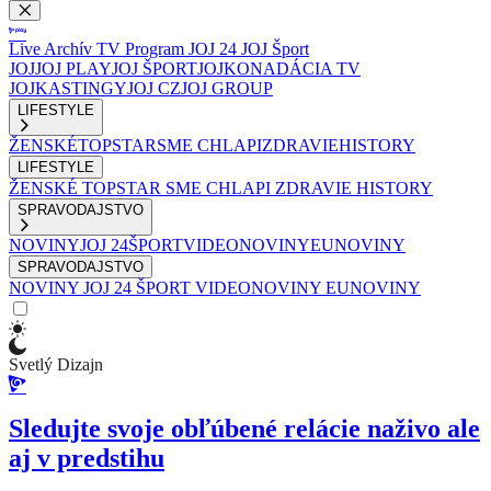
Live
Archív
TV Program
JOJ 24
JOJ Šport
JOJ
JOJ PLAY
JOJ ŠPORT
JOJKO
NADÁCIA TV
JOJ
KASTINGY
JOJ CZ
JOJ GROUP
LIFESTYLE
ŽENSKÉ
TOPSTAR
SME CHLAPI
ZDRAVIE
HISTORY
LIFESTYLE
ŽENSKÉ
TOPSTAR
SME CHLAPI
ZDRAVIE
HISTORY
SPRAVODAJSTVO
NOVINY
JOJ 24
ŠPORT
VIDEONOVINY
EUNOVINY
SPRAVODAJSTVO
NOVINY
JOJ 24
ŠPORT
VIDEONOVINY
EUNOVINY
Svetlý Dizajn
Sledujte svoje obľúbené relácie naživo ale
aj v predstihu