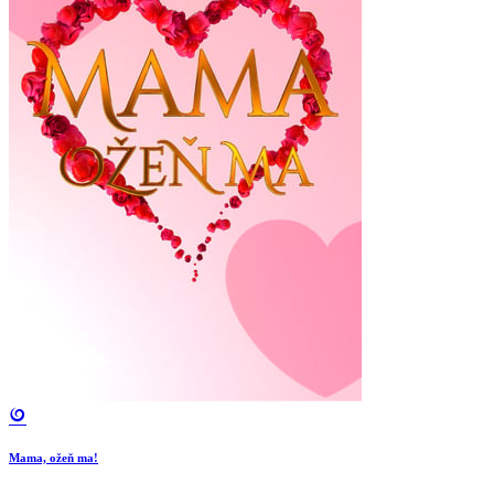
Mama, ožeň ma!