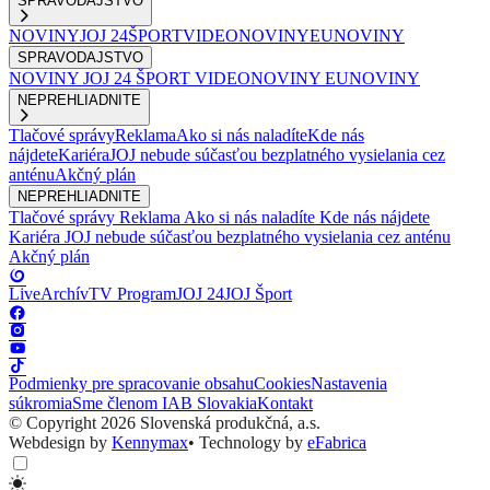
SPRAVODAJSTVO
NOVINY
JOJ 24
ŠPORT
VIDEONOVINY
EUNOVINY
SPRAVODAJSTVO
NOVINY
JOJ 24
ŠPORT
VIDEONOVINY
EUNOVINY
NEPREHLIADNITE
Tlačové správy
Reklama
Ako si nás naladíte
Kde nás
nájdete
Kariéra
JOJ nebude súčasťou bezplatného vysielania cez
anténu
Akčný plán
NEPREHLIADNITE
Tlačové správy
Reklama
Ako si nás naladíte
Kde nás nájdete
Kariéra
JOJ nebude súčasťou bezplatného vysielania cez anténu
Akčný plán
Live
Archív
TV Program
JOJ 24
JOJ Šport
Podmienky pre spracovanie obsahu
Cookies
Nastavenia
súkromia
Sme členom IAB Slovakia
Kontakt
© Copyright 2026 Slovenská produkčná, a.s.
Webdesign by
Kennymax
•
Technology by
eFabrica