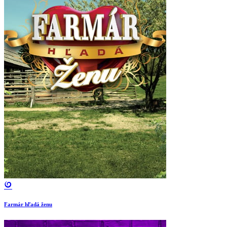
Farmár hľadá ženu