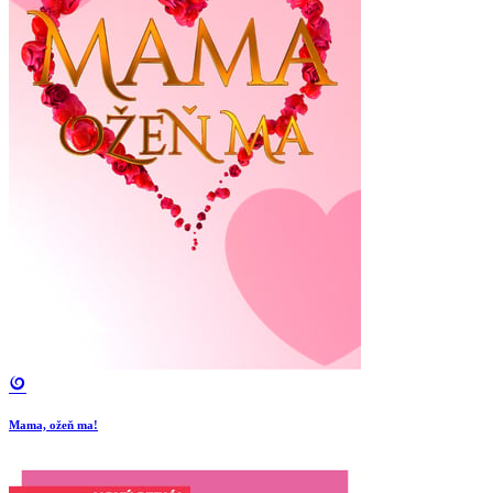
Mama, ožeň ma!