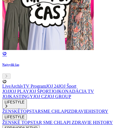
Najvyšší čas
Live
Archív
TV Program
JOJ 24
JOJ Šport
JOJ
JOJ PLAY
JOJ ŠPORT
JOJKO
NADÁCIA TV
JOJ
KASTINGY
JOJ CZ
JOJ GROUP
LIFESTYLE
ŽENSKÉ
TOPSTAR
SME CHLAPI
ZDRAVIE
HISTORY
LIFESTYLE
ŽENSKÉ
TOPSTAR
SME CHLAPI
ZDRAVIE
HISTORY