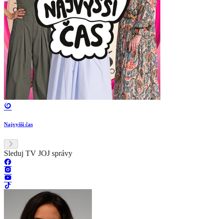
Najvyšší čas
Sleduj TV JOJ správy