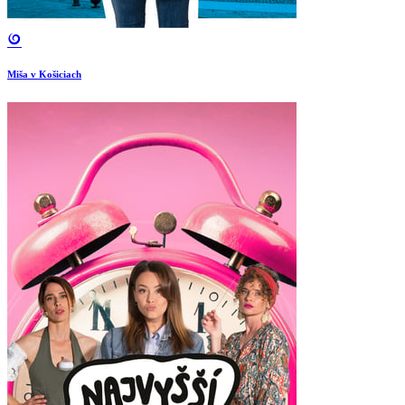
Miša v Košiciach