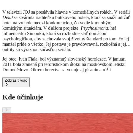
V televízii JOJ sa preslávila hlavne v komediálnych rolách.
V seriáli
Delukse
stvárnila riaditeľku butikového hotela, ktorá sa snaží udržať
hotel na vrchole medzi konkurenciou, čo vedie k mnohým
komickým situáciám.
V ďalšom projekte,
Psychosimona
, hrá
influencerku Simonku, ktorá sa rozhodne stať domácou
psychologičkou, aby zachovala svoj životný štandard po tom, čo jej
manžel príde o všetko.
Jej postava je pravdovravná, rozkošná a jej
outfity sú výraznou súčasťou seriálu.
Jej otec, Ivan Fiala, bol významný slovenský horolezec.
V januári
2011 bola zranená pri teroristickom útoku na moskovskom letisku
Domodědovo.
Okrem herectva sa venuje aj písaniu a réžii.
Zobraziť viac
Kde účinkuje