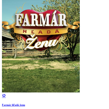
Farmár hľadá ženu