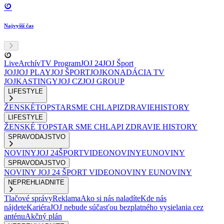
Najvyšší čas
Live
Archív
TV Program
JOJ 24
JOJ Šport
JOJ
JOJ PLAY
JOJ ŠPORT
JOJKO
NADÁCIA TV
JOJ
KASTINGY
JOJ CZ
JOJ GROUP
LIFESTYLE
ŽENSKÉ
TOPSTAR
SME CHLAPI
ZDRAVIE
HISTORY
LIFESTYLE
ŽENSKÉ
TOPSTAR
SME CHLAPI
ZDRAVIE
HISTORY
SPRAVODAJSTVO
NOVINY
JOJ 24
ŠPORT
VIDEONOVINY
EUNOVINY
SPRAVODAJSTVO
NOVINY
JOJ 24
ŠPORT
VIDEONOVINY
EUNOVINY
NEPREHLIADNITE
Tlačové správy
Reklama
Ako si nás naladíte
Kde nás
nájdete
Kariéra
JOJ nebude súčasťou bezplatného vysielania cez
anténu
Akčný plán