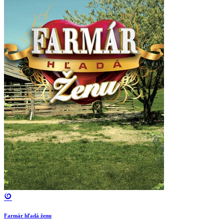
Farmár hľadá ženu