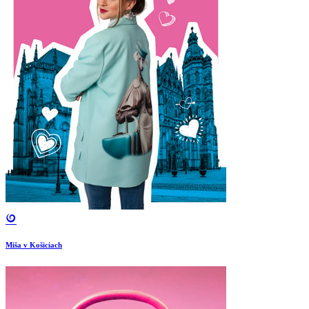
Miša v Košiciach