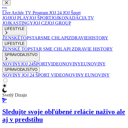
Live
Archív
TV Program
JOJ 24
JOJ Šport
JOJ
JOJ PLAY
JOJ ŠPORT
JOJKO
NADÁCIA TV
JOJ
KASTINGY
JOJ CZ
JOJ GROUP
LIFESTYLE
ŽENSKÉ
TOPSTAR
SME CHLAPI
ZDRAVIE
HISTORY
LIFESTYLE
ŽENSKÉ
TOPSTAR
SME CHLAPI
ZDRAVIE
HISTORY
SPRAVODAJSTVO
NOVINY
JOJ 24
ŠPORT
VIDEONOVINY
EUNOVINY
SPRAVODAJSTVO
NOVINY
JOJ 24
ŠPORT
VIDEONOVINY
EUNOVINY
Svetlý Dizajn
Sledujte svoje obľúbené relácie naživo ale
aj v predstihu