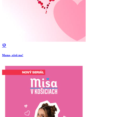
Mama, ožeň ma!