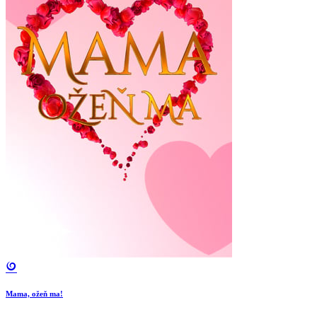
Mama, ožeň ma!