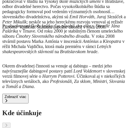
pokračoval v štúdiu na
Vysokej škole múzických umení
v Bratislave,
odbor divadelné herectvo. Počas vysokoškolského štúdia sa
pedagogicky formoval pod vedením významných osobností
slovenského divadelníctva, akými sú
Emil Horváth
,
Juraj Slezáček
a
Peter Mikulík
; neskôr sa jeho hereckému rozvoju venoval aj režisér
Po absolvovaní školy krátky čas pôsobil ako elév v
Divadle Jána
Ľubomír Vajdička
. Štúdium úspešne ukončil v roku 2000.
Palárika
v Trnave. Od roku 2000 je stabilným členom umeleckého
súboru
Činohry Slovenského národného divadla
. V roku 2008
stvárnil postavu Marka Antónia v inscenácii
Antónius
a
Kleopatra
v
réžii Michala Vajdičku, ktorá mala premiéru v rámci
Letných
shakespearovských slávností
na
Bratislavskom hrade
.
Okrem divadelnej činnosti sa venuje aj dabingu – medzi jeho
najvýraznejšie dabingové postavy patrí
Lord Voldemort
v slovenskej
verzii filmovej série o
Harrym Potterovi
. Účinkoval aj v niekoľkých
televíznych seriáloch, ako
Profesionáli, Za sklom, Ministri, Slovania
a Tomáš a Diana
.
Zobraziť viac
Kde účinkuje