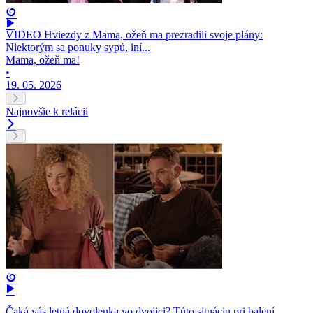
VIDEO Hviezdy z Mama, ožeň ma prezradili svoje plány:
Niektorým sa ponuky sypú, iní...
Mama, ožeň ma!
•
19. 05. 2026
Najnovšie k relácii
Čaká vás letná dovolenka vo dvojici? Túto situáciu pri balení