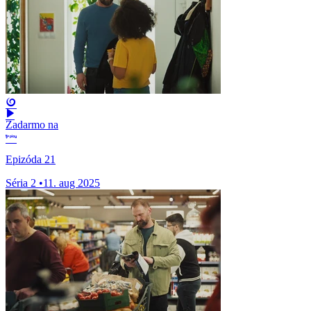
Zadarmo na
Epizóda 21
Séria 2
•
11. aug 2025