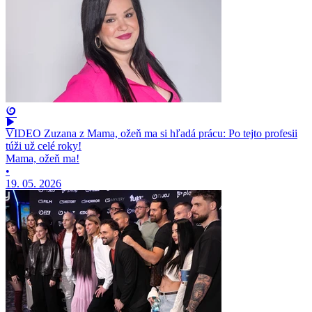
VIDEO Zuzana z Mama, ožeň ma si hľadá prácu: Po tejto profesii
túži už celé roky!
Mama, ožeň ma!
•
19. 05. 2026