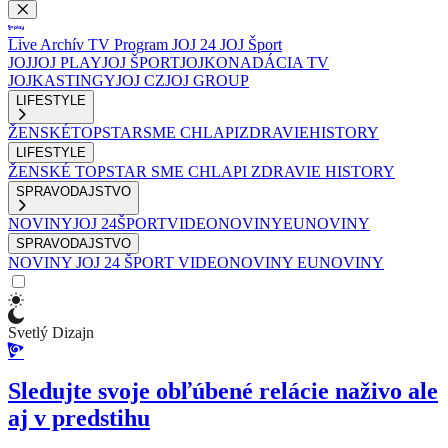
Live
Archív
TV Program
JOJ 24
JOJ Šport
JOJ
JOJ PLAY
JOJ ŠPORT
JOJKO
NADÁCIA TV
JOJ
KASTINGY
JOJ CZ
JOJ GROUP
LIFESTYLE
ŽENSKÉ
TOPSTAR
SME CHLAPI
ZDRAVIE
HISTORY
LIFESTYLE
ŽENSKÉ
TOPSTAR
SME CHLAPI
ZDRAVIE
HISTORY
SPRAVODAJSTVO
NOVINY
JOJ 24
ŠPORT
VIDEONOVINY
EUNOVINY
SPRAVODAJSTVO
NOVINY
JOJ 24
ŠPORT
VIDEONOVINY
EUNOVINY
Svetlý Dizajn
Sledujte svoje obľúbené relácie naživo ale
aj v predstihu