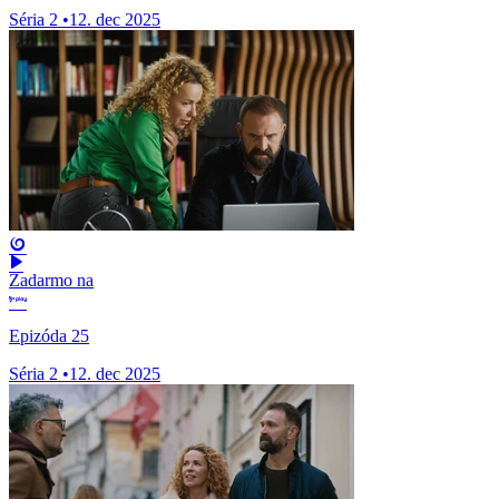
Séria 2
•
12. dec 2025
Zadarmo na
Epizóda 25
Séria 2
•
12. dec 2025