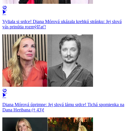
Vyliala si srdce! Diana Mórová ukázala krehkú stránku: Jej slová
vás prinútia rozmýšľať!
Diana Mórová úprimne: Jej slová lámu srdce! Tichá spomienka na
Dana Heribana († 43)!