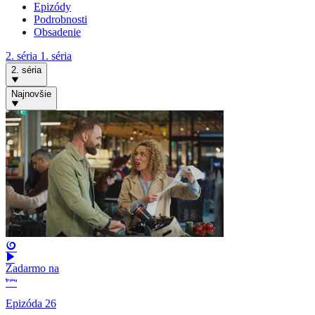
Epizódy
Podrobnosti
Obsadenie
2. séria
1. séria
2. séria
Najnovšie
Zadarmo na
Epizóda 26