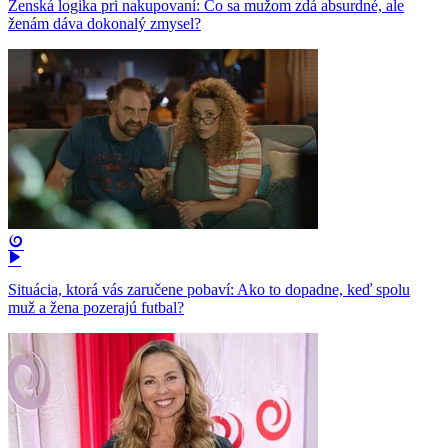
Ženská logika pri nakupovaní: Čo sa mužom zdá absurdné, ale
ženám dáva dokonalý zmysel?
Situácia, ktorá vás zaručene pobaví: Ako to dopadne, keď spolu
muž a žena pozerajú futbal?