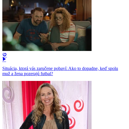
Situácia, ktorá vás zaručene pobaví: Ako to dopadne, keď spolu
muž a žena pozerajú futbal?