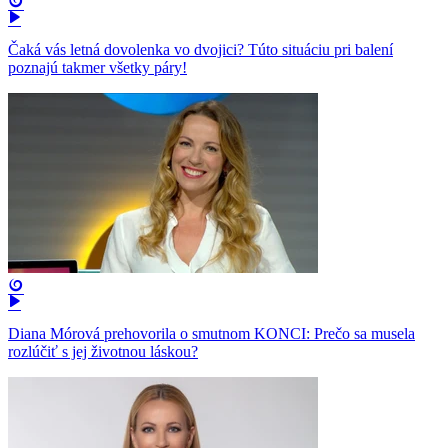
Čaká vás letná dovolenka vo dvojici? Túto situáciu pri balení
poznajú takmer všetky páry!
Diana Mórová prehovorila o smutnom KONCI: Prečo sa musela
rozlúčiť s jej životnou láskou?