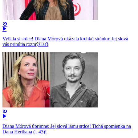
Vyliala si srdce! Diana Mórová ukázala krehkú stránku: Jej slová
vás prinútia rozmýšľať!
Diana Mórová úprimne: Jej slová lámu srdce! Tichá spomienka na
Dana Heribana († 43)!