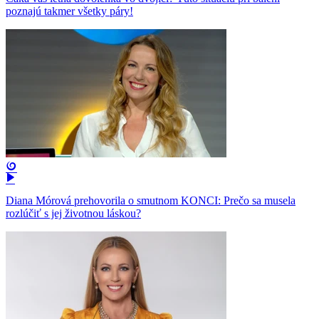
poznajú takmer všetky páry!
Diana Mórová prehovorila o smutnom KONCI: Prečo sa musela
rozlúčiť s jej životnou láskou?