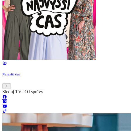
Najvyšší čas
Sleduj TV JOJ správy