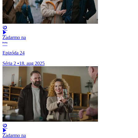
Zadarmo na
Epizóda 24
Séria 2
•
18. aug 2025
Zadarmo na