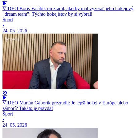
VIDEO Boris Valábik prezradil, ako by mal vyzerať jeho hokejový
"dream team": Týchto hokejistov by si vybral!
Šport
•
24. 05. 2026
VIDEO Marián Gáborík prezradil: Je lepší hokej v Európe alebo
zámorí? Takáto je pravda!
Šport
•
24. 05. 2026