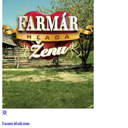
Farmár hľadá ženu