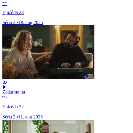
Epizóda 23
Séria 2
•
18. aug 2025
Zadarmo na
Epizóda 22
Séria 2
•
11. aug 2025