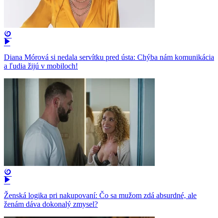
Diana Mórová si nedala servítku pred ústa: Chýba nám komunikácia
a ľudia žijú v mobiloch!
Ženská logika pri nakupovaní: Čo sa mužom zdá absurdné, ale
ženám dáva dokonalý zmysel?