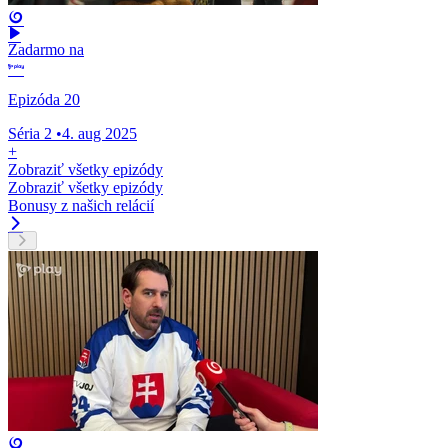
Zadarmo na
Epizóda 20
Séria 2
•
4. aug 2025
+
Zobraziť všetky epizódy
Zobraziť všetky epizódy
Bonusy z našich relácií