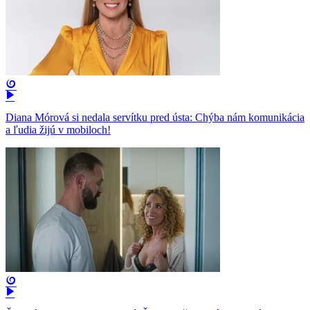
Diana Mórová si nedala servítku pred ústa: Chýba nám komunikácia
a ľudia žijú v mobiloch!