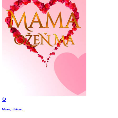
Mama, ožeň ma!