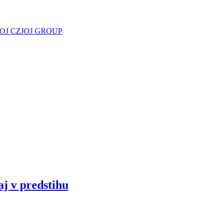
JOJ CZ
JOJ GROUP
aj v predstihu