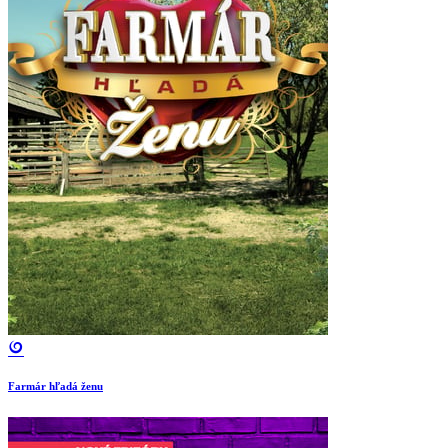
Farmár hľadá ženu