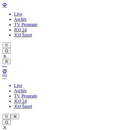
Live
Archív
TV Program
JOJ 24
JOJ Šport
Live
Archív
TV Program
JOJ 24
JOJ Šport