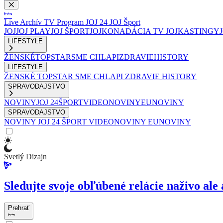
Live
Archív
TV Program
JOJ 24
JOJ Šport
JOJ
JOJ PLAY
JOJ ŠPORT
JOJKO
NADÁCIA TV JOJ
KASTINGY
LIFESTYLE
ŽENSKÉ
TOPSTAR
SME CHLAPI
ZDRAVIE
HISTORY
LIFESTYLE
ŽENSKÉ
TOPSTAR
SME CHLAPI
ZDRAVIE
HISTORY
SPRAVODAJSTVO
NOVINY
JOJ 24
ŠPORT
VIDEONOVINY
EUNOVINY
SPRAVODAJSTVO
NOVINY
JOJ 24
ŠPORT
VIDEONOVINY
EUNOVINY
Svetlý Dizajn
Sledujte svoje obľúbené relácie naživo ale 
Prehrať