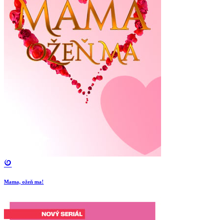
Mama, ožeň ma!