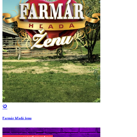
Farmár hľadá ženu