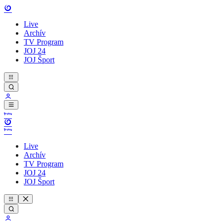
Live
Archív
TV Program
JOJ 24
JOJ Šport
Live
Archív
TV Program
JOJ 24
JOJ Šport