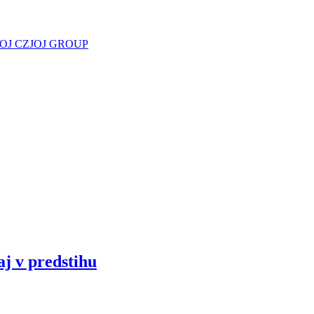
JOJ CZ
JOJ GROUP
aj v predstihu