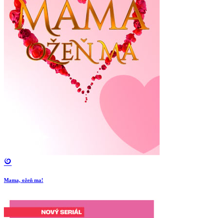
Mama, ožeň ma!