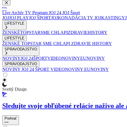
Live
Archív
TV Program
JOJ 24
JOJ Šport
JOJ
JOJ PLAY
JOJ ŠPORT
JOJKO
NADÁCIA TV JOJ
KASTINGY
LIFESTYLE
ŽENSKÉ
TOPSTAR
SME CHLAPI
ZDRAVIE
HISTORY
LIFESTYLE
ŽENSKÉ
TOPSTAR
SME CHLAPI
ZDRAVIE
HISTORY
SPRAVODAJSTVO
NOVINY
JOJ 24
ŠPORT
VIDEONOVINY
EUNOVINY
SPRAVODAJSTVO
NOVINY
JOJ 24
ŠPORT
VIDEONOVINY
EUNOVINY
Svetlý Dizajn
Sledujte svoje obľúbené relácie naživo ale 
Prehrať