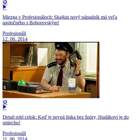
Miezga v Profesionáloch: Skajkin nový nápadník má veľa
spoločného s Boborovským!
Profesionáli
12. 06. 2014
Detail robí celok: Keď je pevná linka bez šnúry, Hudákovi je do
smiechu!
Profesionáli
11. 06. 2014