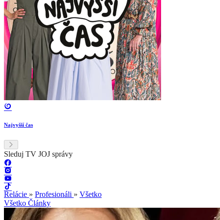
Najvyšší čas
Sleduj TV JOJ správy
Relácie
»
Profesionáli
»
Všetko
Všetko
Články