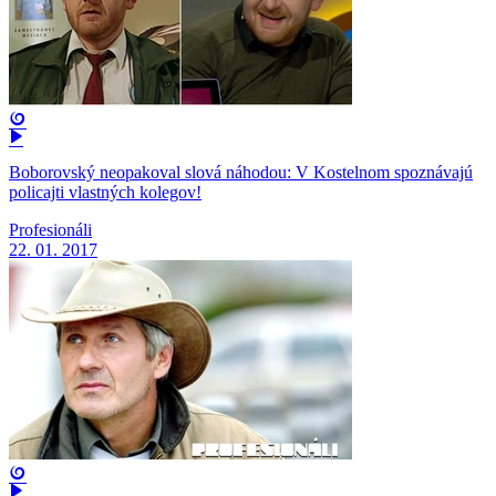
Boborovský neopakoval slová náhodou: V Kostelnom spoznávajú
policajti vlastných kolegov!
Profesionáli
22. 01. 2017