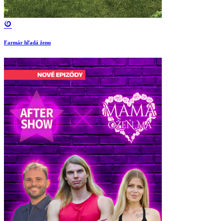
Farmár hľadá ženu