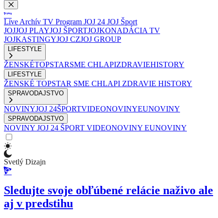
Live
Archív
TV Program
JOJ 24
JOJ Šport
JOJ
JOJ PLAY
JOJ ŠPORT
JOJKO
NADÁCIA TV
JOJ
KASTINGY
JOJ CZ
JOJ GROUP
LIFESTYLE
ŽENSKÉ
TOPSTAR
SME CHLAPI
ZDRAVIE
HISTORY
LIFESTYLE
ŽENSKÉ
TOPSTAR
SME CHLAPI
ZDRAVIE
HISTORY
SPRAVODAJSTVO
NOVINY
JOJ 24
ŠPORT
VIDEONOVINY
EUNOVINY
SPRAVODAJSTVO
NOVINY
JOJ 24
ŠPORT
VIDEONOVINY
EUNOVINY
Svetlý Dizajn
Sledujte svoje obľúbené relácie naživo ale
aj v predstihu