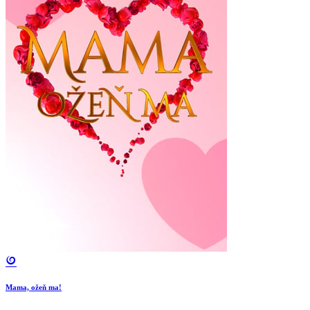
Mama, ožeň ma!