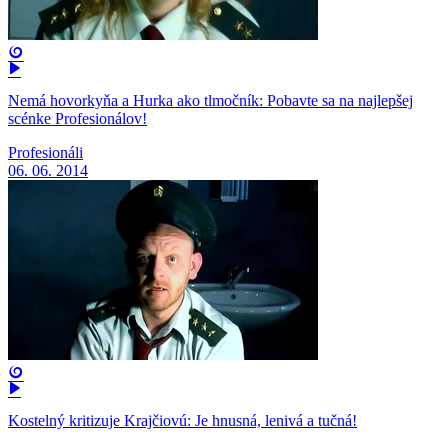
Nemá hovorkyňa a Hurka ako tlmočník: Pobavte sa na najlepšej
scénke Profesionálov!
Profesionáli
06. 06. 2014
Kostelný kritizuje Krajčiovú: Je hnusná, lenivá a tučná!