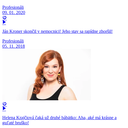
Profesionáli
09. 01. 2020
Ján Kroner skončil v nemocnici! Jeho stav sa rapídne zhoršil!
Profesionáli
05. 11. 2018
Helena Krajčiová čaká už druhé bábätko: Aha, aké má krásne a
guľaté bruško!