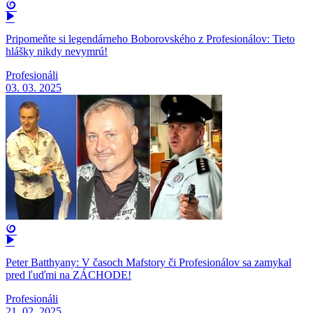
Pripomeňte si legendárneho Boborovského z Profesionálov: Tieto
hlášky nikdy nevymrú!
Profesionáli
03. 03. 2025
Peter Batthyany: V časoch Mafstory či Profesionálov sa zamykal
pred ľuďmi na ZÁCHODE!
Profesionáli
21. 02. 2025