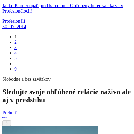
Janko Króner opäť pred kamerami: Obľúbený herec sa ukázal v
Profesionáloch!
Profesionáli
30. 05. 2014
1
2
3
4
5
…
9
Slobodne a bez záväzkov
Sledujte svoje obľúbené relácie naživo ale
aj v predstihu
Prehrať