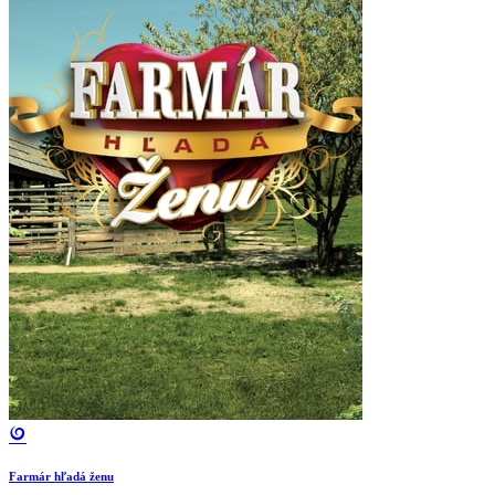
Farmár hľadá ženu