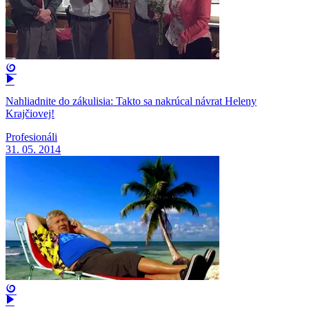
Nahliadnite do zákulisia: Takto sa nakrúcal návrat Heleny
Krajčiovej!
Profesionáli
31. 05. 2014