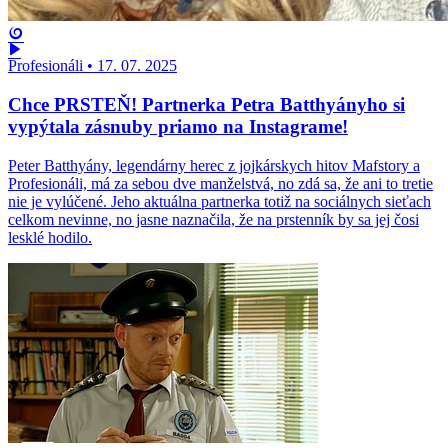
Profesionáli
•
17. 07. 2025
Chce PRSTEŇ! Partnerka Petra Batthyányho si
vypýtala zásnuby priamo na Instagrame!
Peter Batthyány, legendárny herec z jojkárskych hitov Mafstory a
Profesionáli, má za sebou dve manželstvá, no zdá sa, že ani to tretie
nie je vylúčené. Jeho aktuálna partnerka totiž na sociálnych sieťach
celkom nevinne, no jasne naznačila, že na prstenník by sa jej čosi
lesklé hodilo.