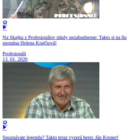
Na Skajku z Profesionálov nikdy nezabudneme: Takto si na ňu
spomína Helena Krajčiová!
Profesionáli
13. 01. 2020
Spoznávate legendu? Takto teraz vyzerá herec Ján Kroner!