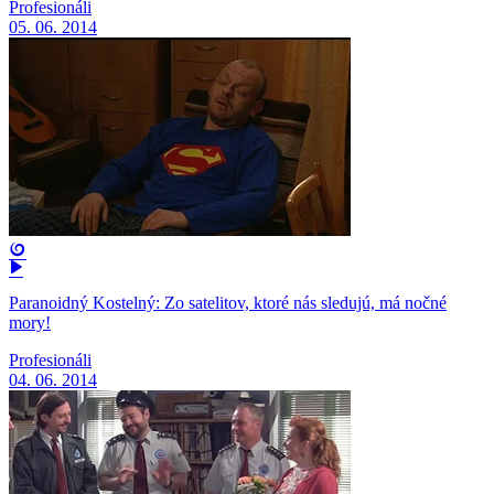
Profesionáli
05. 06. 2014
Paranoidný Kostelný: Zo satelitov, ktoré nás sledujú, má nočné
mory!
Profesionáli
04. 06. 2014