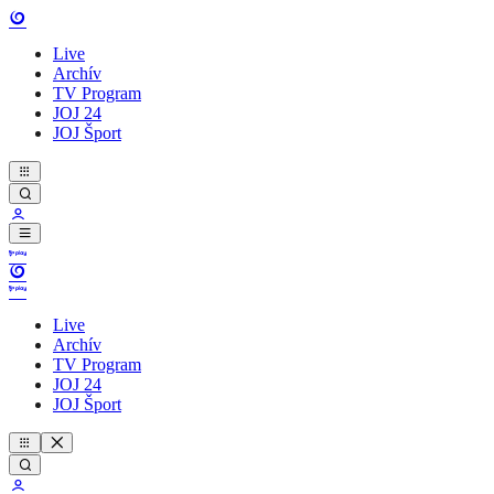
Live
Archív
TV Program
JOJ 24
JOJ Šport
Live
Archív
TV Program
JOJ 24
JOJ Šport