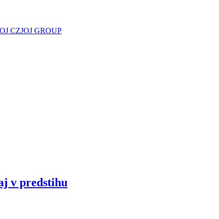
JOJ CZ
JOJ GROUP
aj v predstihu