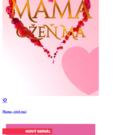
Mama, ožeň ma!