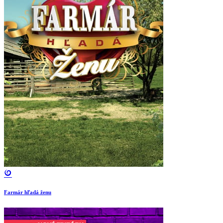
Farmár hľadá ženu