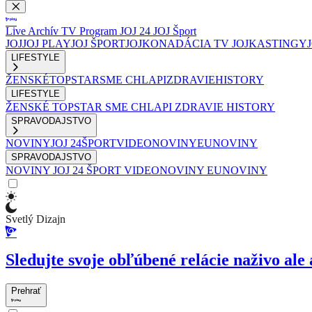
Live
Archív
TV Program
JOJ 24
JOJ Šport
JOJ
JOJ PLAY
JOJ ŠPORT
JOJKO
NADÁCIA TV JOJ
KASTINGY
LIFESTYLE
ŽENSKÉ
TOPSTAR
SME CHLAPI
ZDRAVIE
HISTORY
LIFESTYLE
ŽENSKÉ
TOPSTAR
SME CHLAPI
ZDRAVIE
HISTORY
SPRAVODAJSTVO
NOVINY
JOJ 24
ŠPORT
VIDEONOVINY
EUNOVINY
SPRAVODAJSTVO
NOVINY
JOJ 24
ŠPORT
VIDEONOVINY
EUNOVINY
Svetlý Dizajn
Sledujte svoje obľúbené relácie naživo ale 
Prehrať