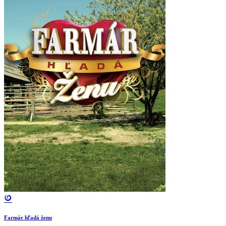
Farmár hľadá ženu