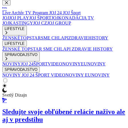
Live
Archív
TV Program
JOJ 24
JOJ Šport
JOJ
JOJ PLAY
JOJ ŠPORT
JOJKO
NADÁCIA TV
JOJ
KASTINGY
JOJ CZ
JOJ GROUP
LIFESTYLE
ŽENSKÉ
TOPSTAR
SME CHLAPI
ZDRAVIE
HISTORY
LIFESTYLE
ŽENSKÉ
TOPSTAR
SME CHLAPI
ZDRAVIE
HISTORY
SPRAVODAJSTVO
NOVINY
JOJ 24
ŠPORT
VIDEONOVINY
EUNOVINY
SPRAVODAJSTVO
NOVINY
JOJ 24
ŠPORT
VIDEONOVINY
EUNOVINY
Svetlý Dizajn
Sledujte svoje obľúbené relácie naživo ale
aj v predstihu