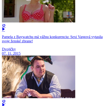
Pamela z Baywatchu má vážnu konkurenciu: Sexi Vargová vytasila
svoje ženské zbrane!
Dvojičky
07. 11. 2015