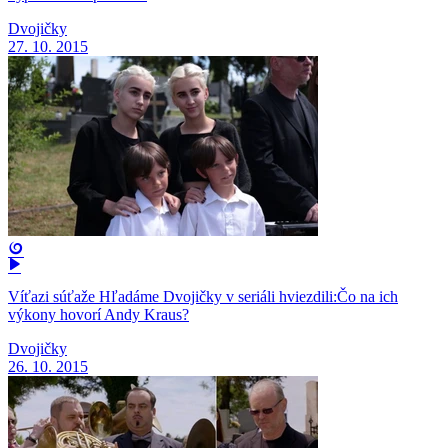
Dvojičky
27. 10. 2015
Víťazi súťaže Hľadáme Dvojičky v seriáli hviezdili:Čo na ich
výkony hovorí Andy Kraus?
Dvojičky
26. 10. 2015