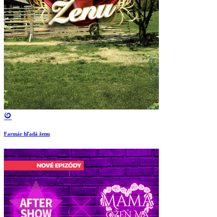
Farmár hľadá ženu