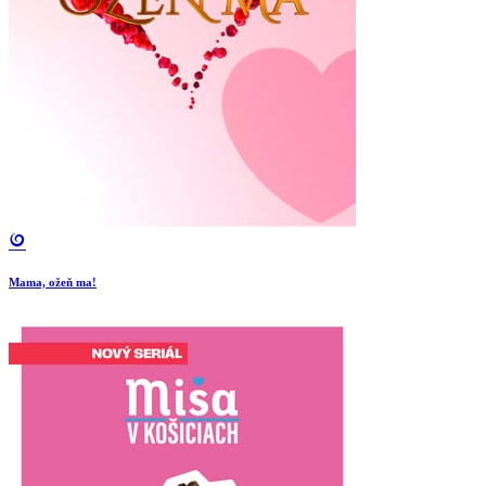
Mama, ožeň ma!