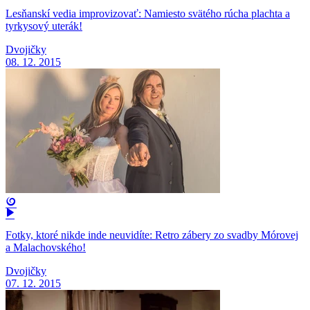
Lesňanskí vedia improvizovať: Namiesto svätého rúcha plachta a
tyrkysový uterák!
Dvojičky
08. 12. 2015
Fotky, ktoré nikde inde neuvidíte: Retro zábery zo svadby Mórovej
a Malachovského!
Dvojičky
07. 12. 2015