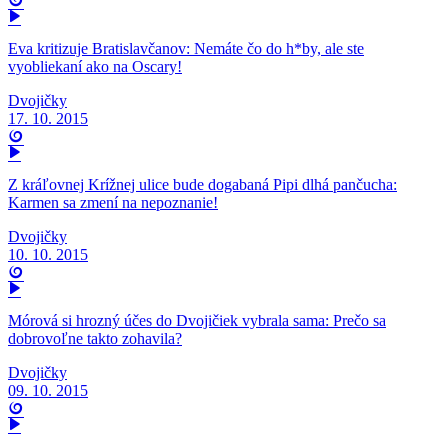
Eva kritizuje Bratislavčanov: Nemáte čo do h*by, ale ste
vyobliekaní ako na Oscary!
Dvojičky
17. 10. 2015
Z kráľovnej Krížnej ulice bude dogabaná Pipi dlhá pančucha:
Karmen sa zmení na nepoznanie!
Dvojičky
10. 10. 2015
Mórová si hrozný účes do Dvojičiek vybrala sama: Prečo sa
dobrovoľne takto zohavila?
Dvojičky
09. 10. 2015