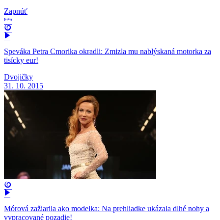
Zapnúť
Speváka Petra Cmorika okradli: Zmizla mu nablýskaná motorka za
tisícky eur!
Dvojičky
31. 10. 2015
Mórová zažiarila ako modelka: Na prehliadke ukázala dlhé nohy a
vypracované pozadie!