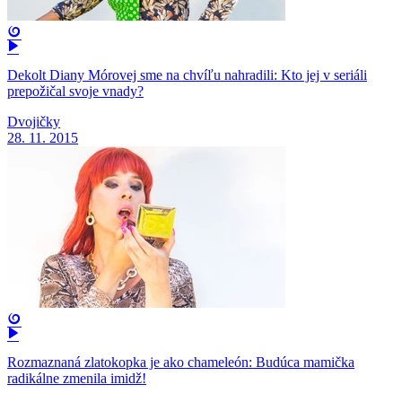
Dekolt Diany Mórovej sme na chvíľu nahradili: Kto jej v seriáli
prepožičal svoje vnady?
Dvojičky
28. 11. 2015
Rozmaznaná zlatokopka je ako chameleón: Budúca mamička
radikálne zmenila imidž!