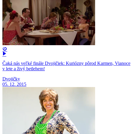
Čaká nás veľké finále Dvojičiek: Kuriózny pôrod Karmen, Vianoce
v lete a živý betlehem!
Dvojičky
05. 12. 2015