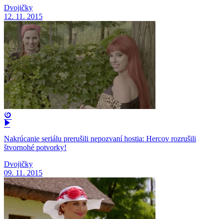
Dvojičky
12. 11. 2015
Nakrúcanie seriálu prerušili nepozvaní hostia: Hercov rozrušili
štvornohé potvorky!
Dvojičky
09. 11. 2015