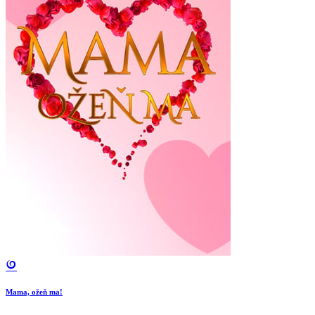
Mama, ožeň ma!