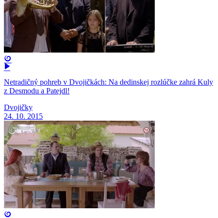
Netradičný pohreb v Dvojičkách: Na dedinskej rozlúčke zahrá Kuly
z Desmodu a Patejdl!
Dvojičky
24. 10. 2015