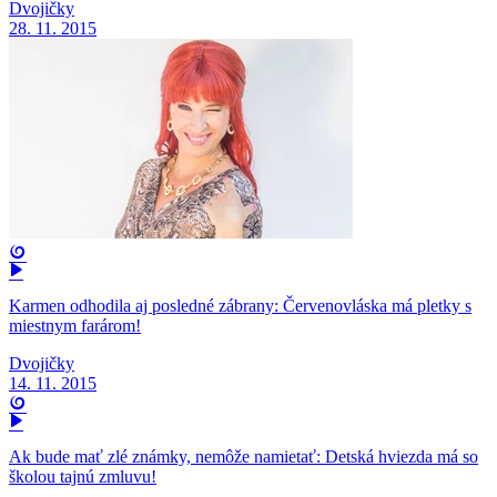
Dvojičky
28. 11. 2015
Karmen odhodila aj posledné zábrany: Červenovláska má pletky s
miestnym farárom!
Dvojičky
14. 11. 2015
Ak bude mať zlé známky, nemôže namietať: Detská hviezda má so
školou tajnú zmluvu!