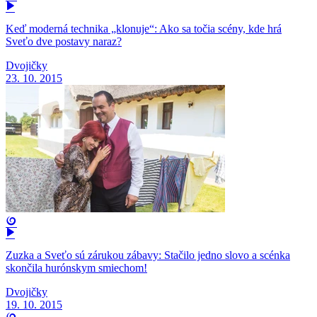
Keď moderná technika „klonuje“: Ako sa točia scény, kde hrá
Sveťo dve postavy naraz?
Dvojičky
23. 10. 2015
Zuzka a Sveťo sú zárukou zábavy: Stačilo jedno slovo a scénka
skončila hurónskym smiechom!
Dvojičky
19. 10. 2015