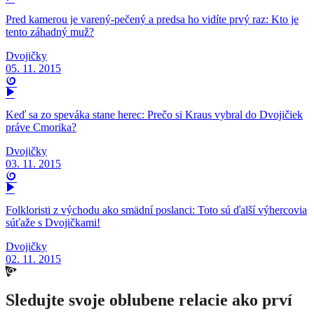
Pred kamerou je varený-pečený a predsa ho vidíte prvý raz: Kto je
tento záhadný muž?
Dvojičky
05. 11. 2015
Keď sa zo speváka stane herec: Prečo si Kraus vybral do Dvojičiek
práve Cmorika?
Dvojičky
03. 11. 2015
Folkloristi z východu ako smädní poslanci: Toto sú ďalší výhercovia
súťaže s Dvojičkami!
Dvojičky
02. 11. 2015
Sledujte svoje oblubene relacie ako prví