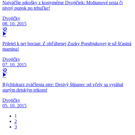
Najväčšie pikošky z kostymérne Dvojičiek: Molitanové prsia či
pivný pupok po tehuľke!
Dvojičky
08. 10. 2015
Priletel k nej bocian: Z obľúbenej Zuzky Porubjakovej je už šťastná
mamina!
Dvojičky
07. 10. 2015
Rýchlokurz zväčšenia pier: Desivý štípanec od včely sa vyrábal
starým detským trikom!
Dvojičky
05. 10. 2015
1
2
3