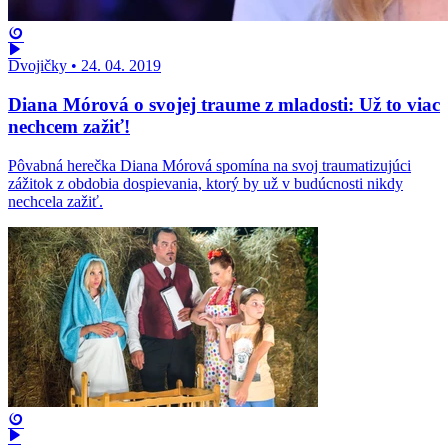
Dvojičky
•
24. 04. 2019
Diana Mórová o svojej traume z mladosti: Už to viac
nechcem zažiť!
Pôvabná herečka Diana Mórová spomína na svoj traumatizujúci
zážitok z obdobia dospievania, ktorý by už v budúcnosti nikdy
nechcela zažiť.