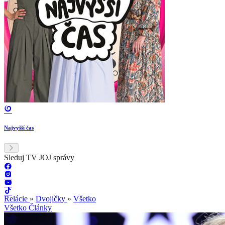
Najvyšší čas
Sleduj TV JOJ správy
Relácie
»
Dvojičky
»
Všetko
Všetko
Články